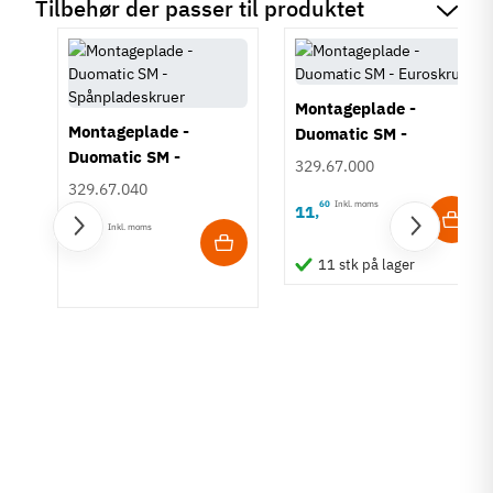
Tilbehør der passer til produktet
Montageplade -
Montageplade -
Duomatic SM -
Duomatic SM -
Euroskruer
329.67.000
Spånpladeskruer
329.67.040
60
Inkl. moms
11
,
60
Inkl. moms
11
,
11 stk på lager