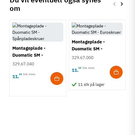
keyboard_arrow_left
keyboard_arrow_right
om
Forrige
Næste
Montageplade -
Montageplade -
Duomatic SM -
Duomatic SM -
Euroskruer
329.67.000
Spånpladeskruer
329.67.040
60
Inkl. moms
11
,
60
Inkl. moms
11
,
K
11 stk på lager
D
S
3
1