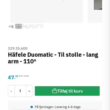
329.35.600
Häfele Duomatic - Til stolle - lang
arm - 110º
47
70
Inkl. moms
,
Tilføj til kurv
-
+
•
På fjernlager: Levering 4-8 dage