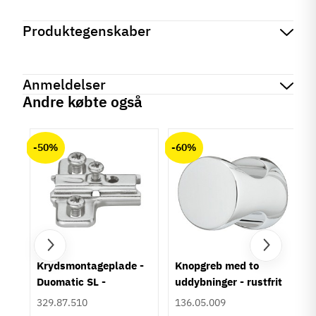
Produktegenskaber
Mærker
Haefele
Reference
329.35.600
Anmeldelser
Tilstand
Ny
Andre købte også
chat
Anmeldelser (0)
-50%
-60%
Der er ingen kundeanmeldelser endnu.
um
Krydsmontageplade -
Knopgreb med to
Duomatic SL -
uddybninger - rustfrit
Euroskruer
stål
329.87.510
136.05.009