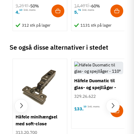
9,25 kr
14,40 kr
-50%
-60%
63
Inkl. moms
76
Inkl. moms
4
5
,
,
312 stk på lager
1131 stk på lager
Se også disse alternativer i stedet
Häfele Duomatic til
glas- og spejllåger -
110º
329.26.622
10
Inkl. moms
133
,
Häfele minihængsel
med soft-close
313.20.700