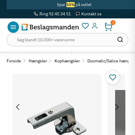
Spar
50%
på outlet
Ring 92 45 34 51
Kontakt os
0
Log ind
Forside
Hængsler
Kophængsler
Duomatic/Salice hængls