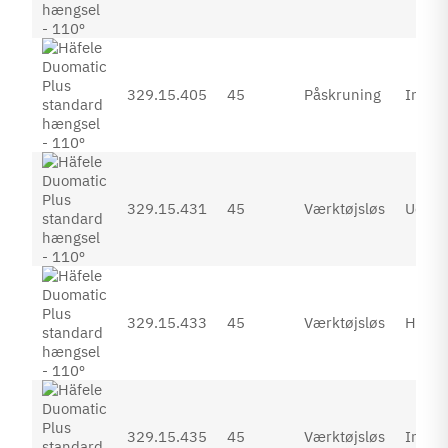
329.15.405
45
Påskruning
Inden
329.15.431
45
Værktøjsløs
Udenp
329.15.433
45
Værktøjsløs
Halvp
329.15.435
45
Værktøjsløs
Inden