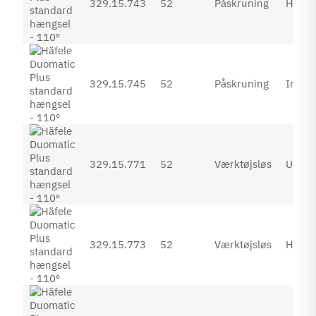
329.15.743
52
Påskruning
Halvp
329.15.745
52
Påskruning
Inden
329.15.771
52
Værktøjsløs
Udenp
329.15.773
52
Værktøjsløs
Halvp