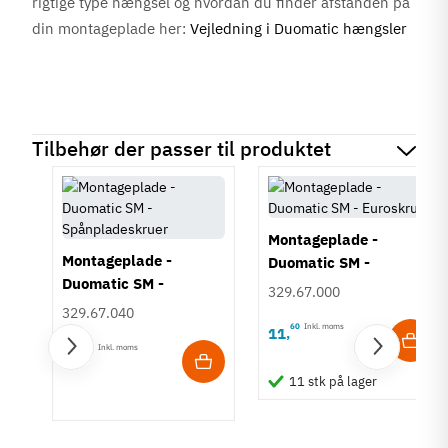
rigtige type hængsel og hvordan du finder afstanden på
din montageplade her:
Vejledning i Duomatic hængsler
Tilbehør der passer til produktet
Montageplade -
Montageplade -
Duomatic SM -
Duomatic SM -
Euroskruer
329.67.000
Spånpladeskruer
329.67.040
60
Inkl. moms
11
,
60
Inkl. moms
11
,
11 stk på lager