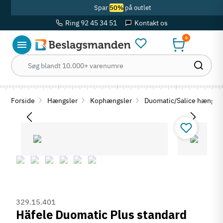
Spar
50%
på outlet
Ring 92 45 34 51
Kontakt os
0
Forside
Hængsler
Kophængsler
Duomatic/Salice hængls
329.15.401
Häfele Duomatic Plus standard