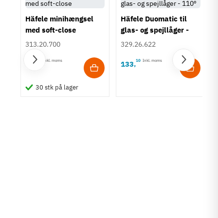
Häfele minihængsel
Häfele Duomatic til
med soft-close
glas- og spejllåger -
110º
313.20.700
329.26.622
85
Inkl. moms
10
Inkl. moms
20
133
,
,
30 stk på lager