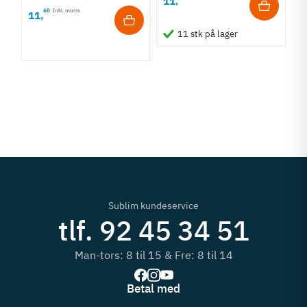
11
,
60
Inkl. moms
11
,
K
11 stk på lager
D
S
3
1
Sublim kundeservice
tlf. 92 45 34 51
Man-tors: 8 til 15 & Fre: 8 til 14
Betal med