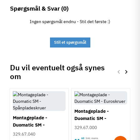
Spørgsmål & Svar
(0)
Ingen spørgsmål endnu - Stil det første :)
Stil et spørgsmål
Du vil eventuelt også synes
keyboard_arrow_left
keyboard_arrow_right
om
Forrige
Næste
Montageplade -
Montageplade -
Duomatic SM -
Duomatic SM -
Euroskruer
329.67.000
Spånpladeskruer
329.67.040
60
Inkl. moms