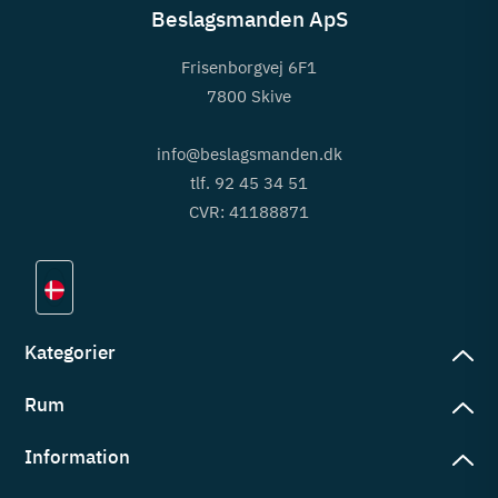
Beslagsmanden ApS
Frisenborgvej 6F1
7800 Skive
info@beslagsmanden.dk
tlf. 92 45 34 51
CVR: 41188871
Kategorier
Rum
slag
rd
Information
deværelse
eb