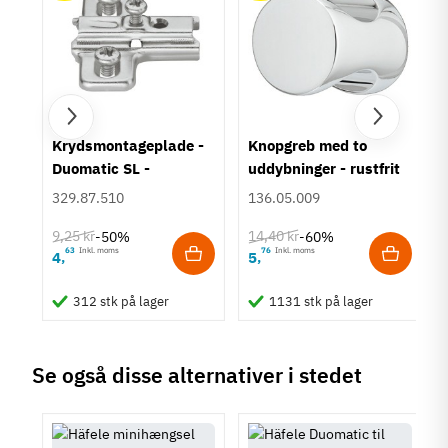
um
Krydsmontageplade -
Knopgreb med to
Duomatic SL -
uddybninger - rustfrit
Euroskruer
stål
329.87.510
136.05.009
9,25 kr
14,40 kr
-50%
-60%
63
Inkl. moms
76
Inkl. moms
4
5
,
,
312 stk på lager
1131 stk på lager
Se også disse alternativer i stedet