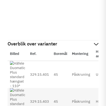
Overblik over varianter
Hæng
Billed
Ref.
Boremål
Montering
anven
329.15.401
45
Påskruning
Udenp
329.15.403
45
Påskruning
Halvp