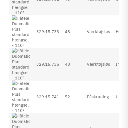
329.15.733
48
Værktøjsløs
Halvp
329.15.735
48
Værktøjsløs
Inden
329.15.741
52
Påskruning
Udenp