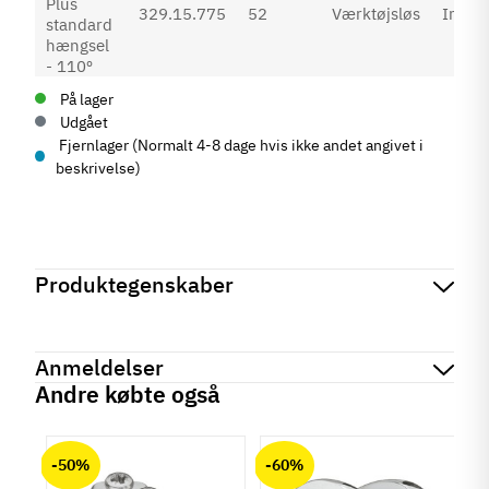
329.15.775
52
Værktøjsløs
Inden
På lager
Udgået
Fjernlager (Normalt 4-8 dage hvis ikke andet angivet i
beskrivelse)
Produktegenskaber
Mærker
Haefele
Reference
329.15.401
Anmeldelser
På lager
1 Varer
Andre købte også
Tilstand
Ny
chat
Anmeldelser (0)
-50%
-60%