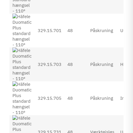
329.15.701
48
Påskruning
Udenp
329.15.703
48
Påskruning
Halvp
329.15.705
48
Påskruning
Inden
329.15.731
48
Værktøjsløs
Udenp