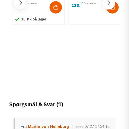
85
Inkl. moms
10
Inkl. moms
20
133
,
,
l
30 stk på lager
Spørgsmål & Svar
(1)
Fra
Martin von Heimburg
|
2026-07-27 17:34:16