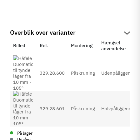
Overblik over varianter
Hængsel
Billed
Ref.
Montering
anvendelse
329.28.600
Påskruning
Udenpåliggende
329.28.601
Påskruning
Halvpåliggende
På lager
Udgået