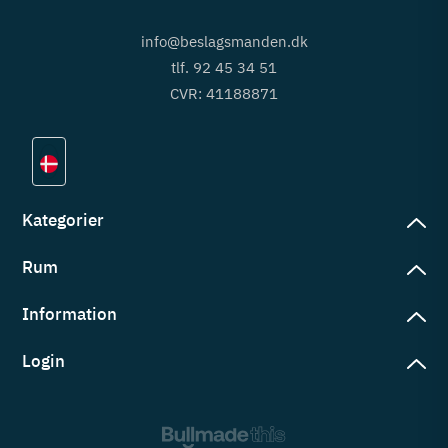
info@beslagsmanden.dk
tlf. 92 45 34 51
CVR: 41188871
Kategorier
Rum
slag
rd
Information
deværelse
eb
yggers
Login
vering
ul
tré
tingelser
ngsler
g ind på konto
rderobe
em er vi
s
ne ordrer