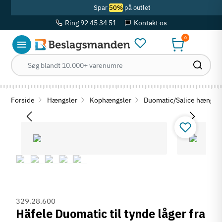
Spar
50%
på outlet
Ring 92 45 34 51
Kontakt os
0
Forside
Hængsler
Kophængsler
Duomatic/Salice hængls
329.28.600
Häfele Duomatic til tynde låger fra