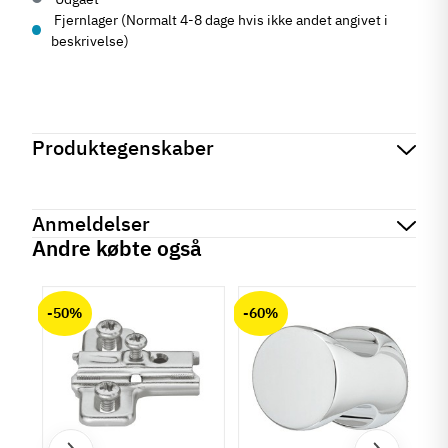
Fjernlager (Normalt 4-8 dage hvis ikke andet angivet i
beskrivelse)
Produktegenskaber
Mærker
Haefele
Reference
329.28.600
Anmeldelser
Tilstand
Ny
Andre købte også
chat
Anmeldelser (0)
-50%
-60%