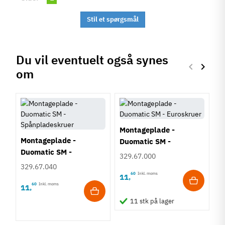
Stil et spørgsmål
Du vil eventuelt også synes
keyboard_arrow_left
keyboard_arrow_right
om
Forrige
Næste
Montageplade -
Montageplade -
Duomatic SM -
Duomatic SM -
Euroskruer
329.67.000
Spånpladeskruer
329.67.040
60
Inkl. moms
11
,
60
Inkl. moms
11
,
K
11 stk på lager
D
S
3