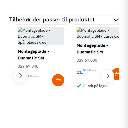
Tilbehør der passer til produktet
Montageplade -
Montageplade -
Duomatic SM -
Duomatic SM -
Euroskruer
329.67.000
Spånpladeskruer
329.67.040
60
Inkl. moms
11
,
60
Inkl. moms
11
,
11 stk på lager