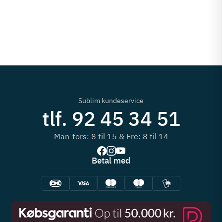
1
Sublim kundeservice
tlf. 92 45 34 51
Man-tors: 8 til 15 & Fre: 8 til 14
Betal med