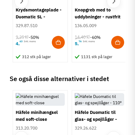
um
Krydsmontageplade -
Knopgreb med to
Duomatic SL -
uddybninger - rustfrit
Euroskruer
stål
329.87.510
136.05.009
9,25 kr
14,40 kr
-50%
-60%
63
Inkl. moms
76
Inkl. moms
4
5
,
,
312 stk på lager
1131 stk på lager
Se også disse alternativer i stedet
Häfele minihængsel
Häfele Duomatic til
med soft-close
glas- og spejllåger -
110º
313.20.700
329.26.622