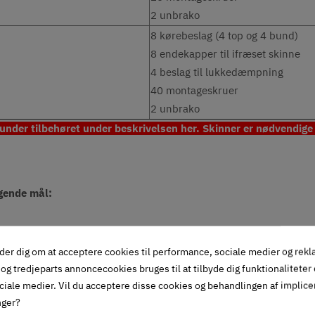
2 unbrako
8 kørebeslag (4 top og 4 bund)
8 endekapper til ifræset skinne
4 beslag til lukkedæmpning
40 montageskruer
2 unbrako
 under tilbehøret under beskrivelsen her. Skinner er nødvendige 
lgende mål:
der dig om at acceptere cookies til performance, sociale medier og rek
bet)
og tredjeparts annoncecookies bruges til at tilbyde dig funktionaliteter
ciale medier. Vil du acceptere disse cookies og behandlingen af implic
nger?