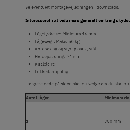
Se eventuelt montagevejledningen i downloads.
Interesseret i at vide mere generelt omkring skyde
Lågetykkelse: Minimum 16 mm
Lågevægt: Maks. 50 kg
Kørebeslag og styr: plastik, stål
Højdejustering: ≥4 mm
Kuglelejre
Lukkedæmpning
Længere nede på siden skal du vælge om du skal brug
Antal låger
Minimum dø
1
380 mm