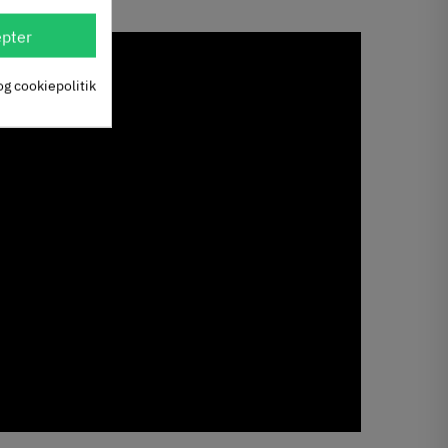
pter
og cookiepolitik