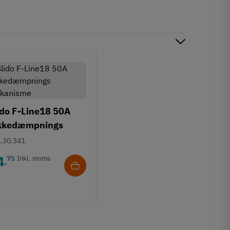
ido F-Line18 50A
kkedæmpnings
kanisme
.30.341
4
75
Inkl. moms
,