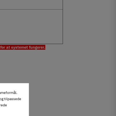
for at systemet fungerer.
lameformål.
 og tilpassede
erede