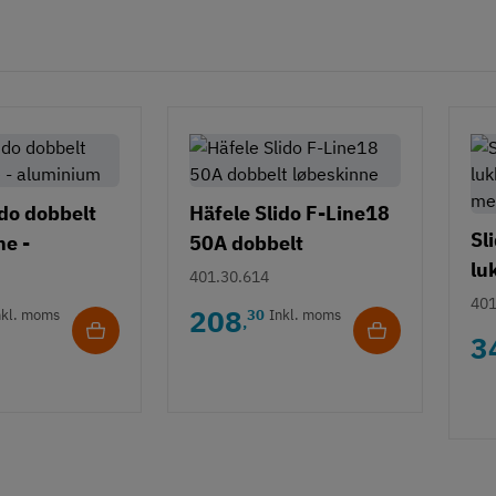
ido dobbelt
Häfele Slido F-Line18
Sl
ne -
50A dobbelt
lu
 -
løbeskinne
401.30.614
me
ng
401
208
nkl. moms
30
Inkl. moms
,
3