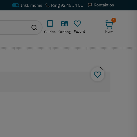
Kontakt os
Ring 92 45 34 51
0
Favorit
Kurv
Guides
Ordbog