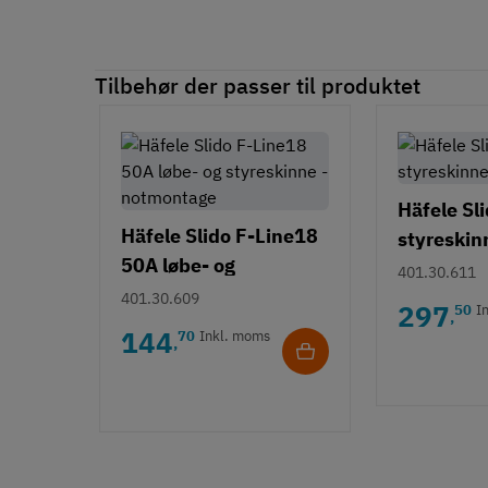
Tilbehør der passer til produktet
Häfele Sl
Häfele Slido F-Line18
styreskin
50A løbe- og
aluminium
401.30.611
styreskinne -
påskruni
401.30.609
297
50
I
,
notmontage
144
70
Inkl. moms
,