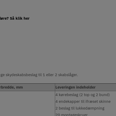
døre? Så klik her
e skydeskabsbeslag til 1 eller 2 skabslåger.
rbredde, mm
Leveringen indeholder
4 kørebeslag (2 top og 2 bund)
4 endekapper til ifræset skinne
2 beslag til lukkedæmpning
20 montageskruer