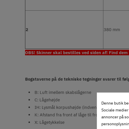
2
380 mm
OBS! Skinner skal bestilles ved siden af! Find dem
Bogstaverne på de tekniske tegninger svarer til fø
B: Luft imellem skabslågerne
C: Lågehøjde
Denne butik be
IH: Lysmål korpushøjde (indvendige højde i ska
Sociale medier 
K: Afstand fra front af låge til front af skab.
annoncer på so
X: Lågetykkelse
personoplysni