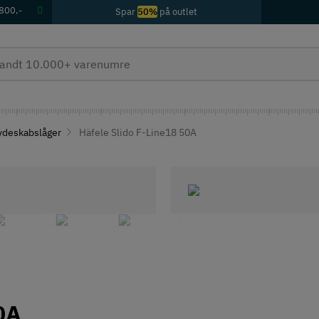
 800,-
Spar
50%
på outlet
kydeskabslåger
Häfele Slido F-Line18 50A
0A