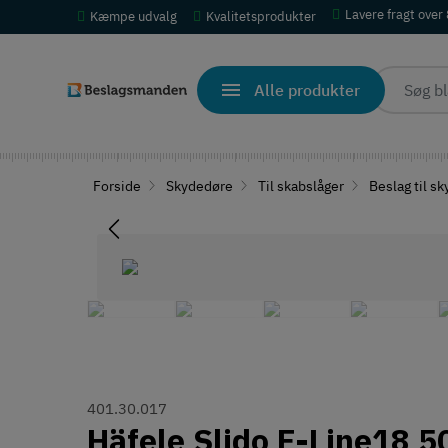
Lavere fragt over
Kæmpe udvalg
Kvalitetsprodukter
Alle produkter
Forside
Skydedøre
Til skabslåger
Beslag til s
401.30.017
Häfele Slido F-Line18 5