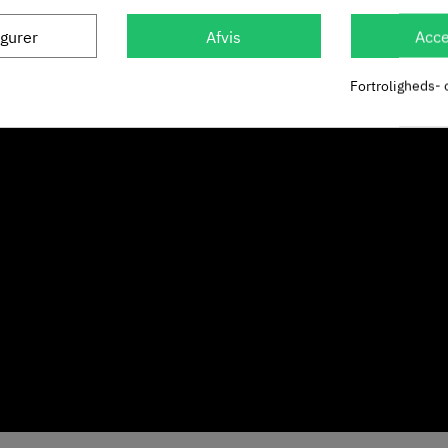
igurer
Afvis
Acce
Fortroligheds- 