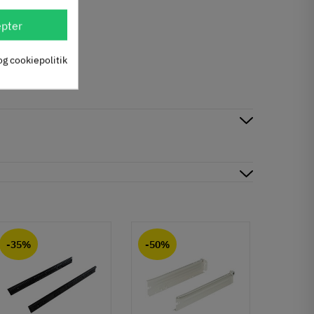
pter
og cookiepolitik
-35%
-50%
-50%