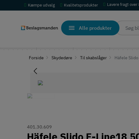
Lavere fragt over
Kæmpe udvalg
Kvalitetsprodukter
Alle produkter
Forside
Skydedøre
Til skabslåger
Häfele Slido
401.30.609
Häfele Slido F-Line18 5