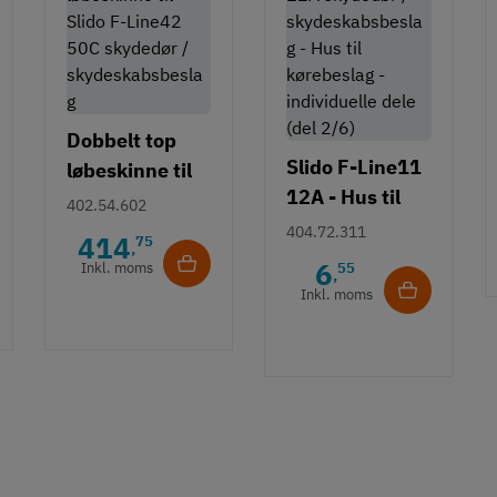
Dobbelt top
Slido F-Line11
løbeskinne til
12A - Hus til
Slido F-Line42
402.54.602
kørebeslag -
50C
404.72.311
414
75
,
individuelle
6
Inkl. moms
55
,
dele (del 2/6)
Inkl. moms