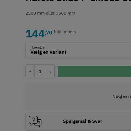
2500 mm eller 3500 mm
144
70
Inkl. moms
,
Længde
-
+
Vælg en var
Spørgsmål & Svar