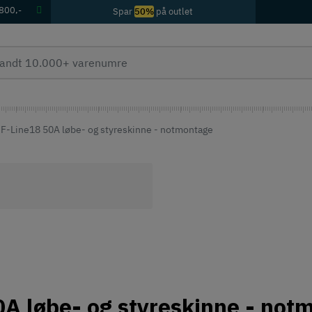
 800,-
Spar
50%
på outlet
 F-Line18 50A løbe- og styreskinne - notmontage
0A løbe- og styreskinne - not