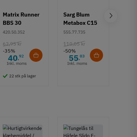
Matrix Runner
Sarg Blum
Greb 
BBS 30
Metabox C15
Rund
kugleudtræk -
320 M - højde
mm
420.50.352
555.77.735
108.6
sort - 500 mm
86 mm
62,95 kr
110,05 kr
132,6
-35%
-50%
-50%
40
55
6
92
03
,
,
Inkl. moms
Inkl. moms
Inkl
22 stk på lager
50 