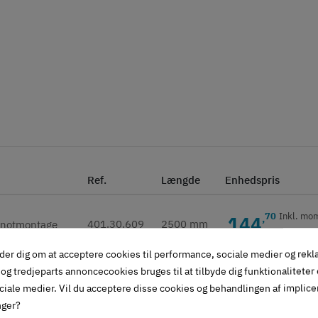
Ref.
Længde
Enhedspris
70
Inkl. mo
144
,
401.30.609
2500 mm
der dig om at acceptere cookies til performance, sociale medier og rek
og tredjeparts annoncecookies bruges til at tilbyde dig funktionaliteter
70
Inkl. mo
169
,
401.30.610
3500 mm
ciale medier. Vil du acceptere disse cookies og behandlingen af implic
nger?