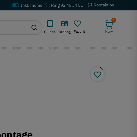
Kontakt os
Ring 92 45 34 51
0
Favorit
Kurv
Guides
Ordbog
montage