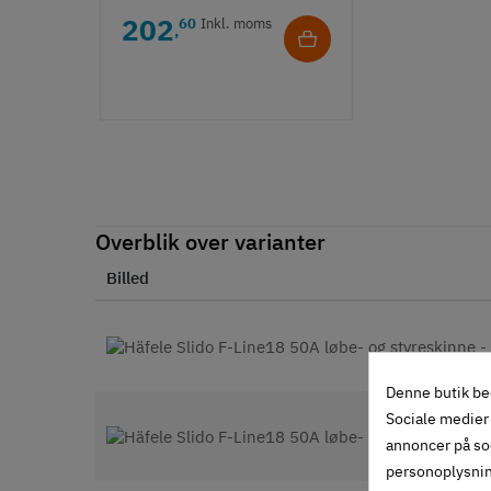
202
60
Inkl. moms
,
Overblik over varianter
Billed
Denne butik be
Sociale medier 
annoncer på so
personoplysni