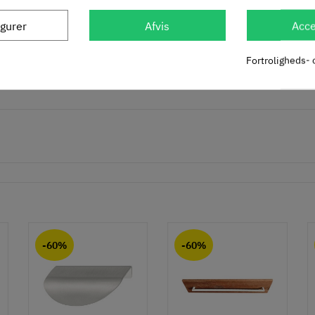
igurer
Afvis
Acce
givet i beskrivelse)
Fortroligheds- 
-60%
-60%