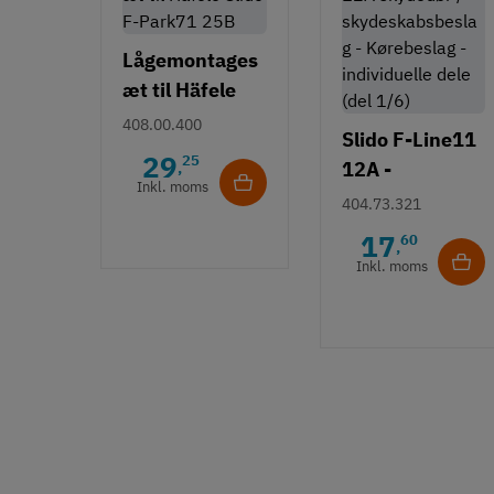
Lågemontages
æt til Häfele
Slido F-Park71
408.00.400
Slido F-Line11
25B
29
25
12A -
,
Inkl. moms
Kørebeslag -
404.73.321
individuelle
17
60
,
dele (del 1/6)
Inkl. moms