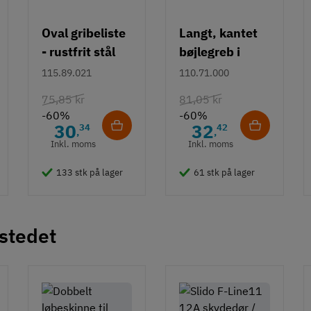
Oval gribeliste
Langt, kantet
- rustfrit stål
bøjlegreb i
rustfrit stål m/
115.89.021
110.71.000
hvid overflade
75,85 kr
81,05 kr
- 490 mm
-60%
-60%
30
32
34
42
,
,
Inkl. moms
Inkl. moms
133 stk på lager
61 stk på lager
 stedet