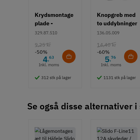
Krydsmontage
Knopgreb med
plade -
to uddybninger
Duomatic SL -
- rustfrit stål
329.87.510
136.05.009
Euroskruer
9,25 kr
14,40 kr
-50%
-60%
4
5
63
76
,
,
Inkl. moms
Inkl. moms
312 stk på lager
1131 stk på lager
Se også disse alternativer i