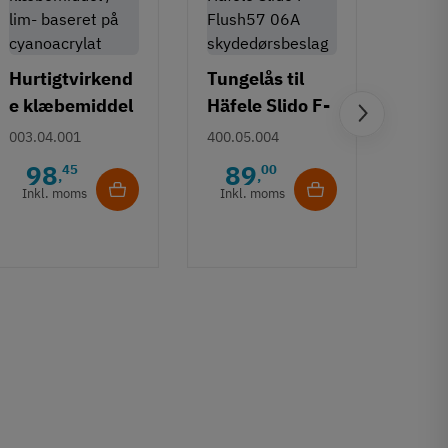
Hurtigtvirkend
Tungelås til
e klæbemiddel
Häfele Slido F-
Midt
- baseret på
Flush57 06A
003.04.001
400.05.004
til H
cyanoacrylat
skydedørsbesl
F-Fl
98
89
45
00
400.0
,
,
ag
Inkl. moms
Inkl. moms
3
Inkl