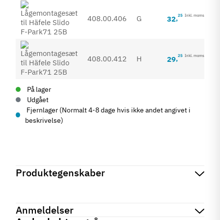
25
Inkl. moms
408.00.406
G
32
,
25
Inkl. moms
408.00.412
H
29
,
På lager
Udgået
Fjernlager (Normalt 4-8 dage hvis ikke andet angivet i
beskrivelse)
Produktegenskaber
Mærker
Haefele
Reference
408.00.400
Anmeldelser
Tilstand
Ny