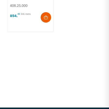
408.25.000
45
Inkl. moms
854
,