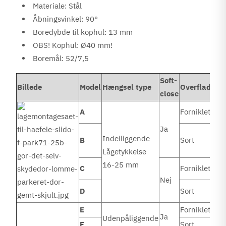
Materiale: Stål
Åbningsvinkel: 90°
Boredybde til kophul: 13 mm
OBS! Kophul: Ø40 mm!
Boremål: 52/7,5
Soft-
Billede
Model
Hængsel type
Overflade
close
A
Forniklet
Ja
Indeiliggende
B
Sort
Lågetykkelse
16-25 mm
C
Forniklet
Nej
D
Sort
E
Forniklet
Ja
Udenpåliggende
F
Sort