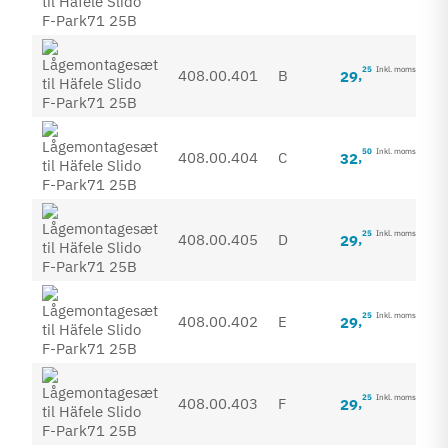
25
Inkl. moms
408.00.401
B
29
,
50
Inkl. moms
408.00.404
C
32
,
25
Inkl. moms
408.00.405
D
29
,
25
Inkl. moms
408.00.402
E
29
,
25
Inkl. moms
408.00.403
F
29
,