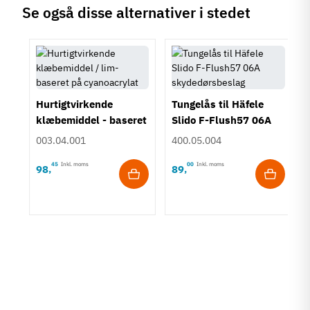
Se også disse alternativer i stedet
Hurtigtvirkende
Tungelås til Häfele
klæbemiddel - baseret
Slido F-Flush57 06A
på cyanoacrylat
skydedørsbeslag
003.04.001
400.05.004
45
Inkl. moms
00
Inkl. moms
98
89
,
,
VF