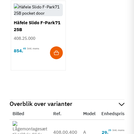
Häfele Slido F-Park71
25B
408.25.000
45
Inkl. moms
854
,
Overblik over varianter
Billed
Ref.
Model
Enhedspris
S
25
Inkl. moms
408.00.400
A
29
,