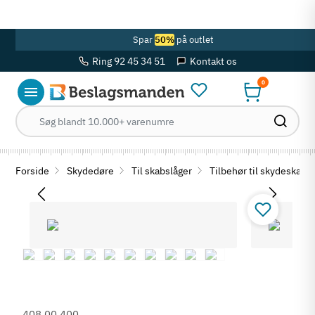
OBS! Se ferie åbningstider her
Spar
50%
på outlet
Ring 92 45 34 51
Kontakt os
0
Forside
Skydedøre
Til skabslåger
Tilbehør til skydeskabs
408.00.400