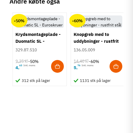
Andre købte også
chat
Anmeldelser (0)
-50%
-60%
Krydsmontageplade -
Knopgreb med to
Duomatic SL -
uddybninger - rustfrit
Euroskruer
stål
329.87.510
136.05.009
9,25 kr
14,40 kr
-50%
-60%
63
Inkl. moms
76
Inkl. moms
4
5
,
,
um
312 stk på lager
1131 stk på lager