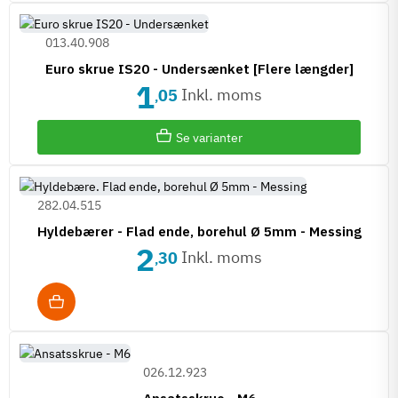
013.40.908
Euro skrue IS20 - Undersænket [Flere længder]
1
Inkl. moms
05
,
Se varianter
282.04.515
Hyldebærer - Flad ende, borehul Ø 5mm - Messing
2
Inkl. moms
30
,
026.12.923
Ansatsskrue - M6