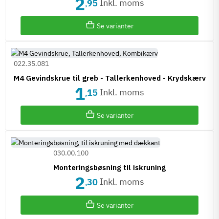
2
Inkl. moms
95
,
Se varianter
022.35.081
M4 Gevindskrue til greb - Tallerkenhoved - Krydskærv
1
Inkl. moms
15
,
Se varianter
030.00.100
Monteringsbøsning til iskruning
2
Inkl. moms
30
,
Se varianter