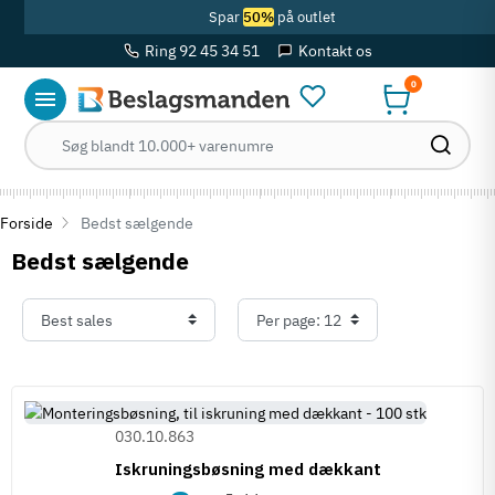
Spar
50%
på outlet
Ring 92 45 34 51
Kontakt os
0
Forside
Bedst sælgende
Bedst sælgende
030.10.863
Iskruningsbøsning med dækkant