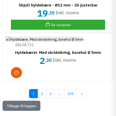
Skjult hyldebære - Ø12 mm - 2D justerbar
19
Inkl. moms
30
,
Se varianter
282.04.712
Hyldebærer. Med skridsikring, borehul Ø 5mm
2
Inkl. moms
30
,
Næste
1
2
3
…
339
keyboard_arrow_right
Tilbage til toppen