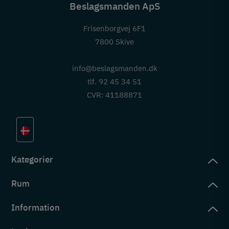
Beslagsmanden ApS
Frisenborgvej 6F1
7800 Skive
info@beslagsmanden.dk
tlf. 92 45 34 51
CVR: 41188871
Kategorier
Rum
slag
rd
Information
deværelse
eb
yggers