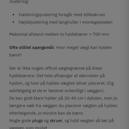
Justering:
Hældningsjustering foregår med stilleskruer
Højdejustering med langhuller i montagepladen
Maksimal afstand mellem to hyldebærer = 700 mm
Ofte stillet spørgsmål
: Hvor meget vægt kan hylden
bære?
Der er ikke nogen officel vægtegrænse på disse
hyldebærere. Det hele afhænger af størrelsen på
hylden, og hvor på hylden vægten bliver placeret. (Og
selvfølgelig at de er fæstnet ordentligt i væggen).
De kan godt klare hylder på 30-40 cm i dybden, men jo
længere væk fra væggen du placerer vægten på hylden
efterfølgende, jo mindre kan de bære.
Nogle gode
plugs
og
skruer
, og hold vægten så tæt på
væggen som muligt.