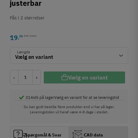
justerbar
Fås i 2 størrelser
19
30
Inkl. moms
,
Længde
Vælg en variant
-
+
314
stk på lager
Vælg en variant for at se leveringstid
Du kan godt bestille flere produkter end vi har på lager.
Leveringstiden vil heraf være 4-8 dage i stedet.
Spørgsmål & Svar
CAD data