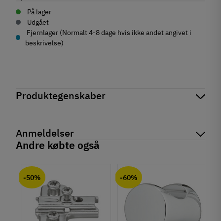
På lager
Udgået
Fjernlager (Normalt 4-8 dage hvis ikke andet angivet i
beskrivelse)
Produktegenskaber
Mærker
Haefele
Reference
283.33.931
Anmeldelser
På lager
314 Varer
Andre købte også
Produktinformation
chat
Anmeldelser (0)
Materiale
-50%
-60%
Stål
Montering
Påskruning
Type