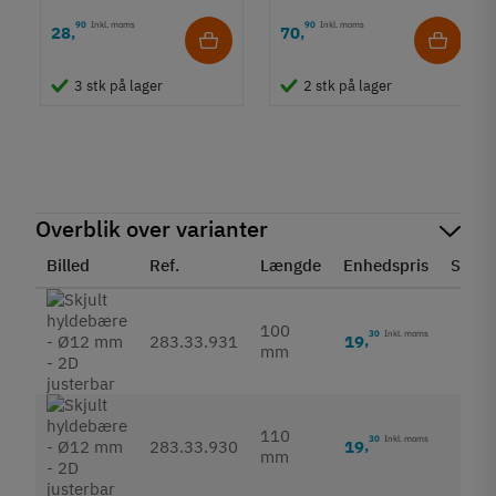
90
Inkl. moms
90
Inkl. moms
28
70
,
,
3 stk på lager
2 stk på lager
Overblik over varianter
Billed
Ref.
Længde
Enhedspris
Statu
100
30
Inkl. moms
19
,
283.33.931
mm
110
30
Inkl. moms
19
,
283.33.930
mm