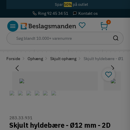
Spar
50%
på outlet
Ring 92 45 34 51
Kontakt os
0
Forside
Ophæng
Skjult ophæng
Skjult hyldebære - Ø12 m
283.33.931
Skjult hyldebære - Ø12 mm - 2D