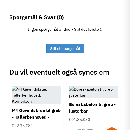
Spørgsmål & Svar
(0)
Ingen spørgsmål endnu - Stil det første :)
Stil et spørgsmål
Du vil eventuelt også synes om
Boreskabelon til greb -
M4 Gevindskrue til greb
justerbar
- Tallerkenhoved -
001.35.030
Krydskærv
022.35.081
00
Inkl. moms