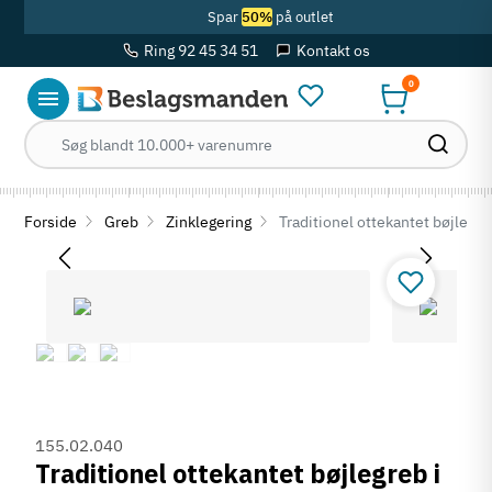
Spar
50%
på outlet
Ring 92 45 34 51
Kontakt os
0
Forside
Greb
Zinklegering
Traditionel ottekantet bøjlegreb
155.02.040
Traditionel ottekantet bøjlegreb i