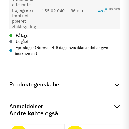
50
Inkl. moms
155.02.040
96 mm
47
,
På lager
Udgået
Fjernlager (Normalt 4-8 dage hvis ikke andet angivet i
beskrivelse)
Produktegenskaber
Mærker
Haefele
Reference
155.02.040
Anmeldelser
Produktinformation
Andre købte også
Materiale
chat
Anmeldelser (0)
Zinklegering