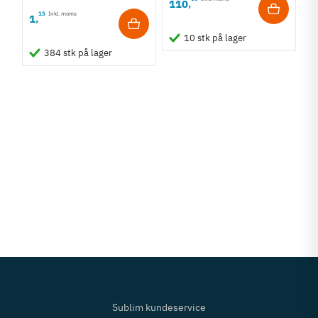
110
,
15
Inkl. moms
1
,
10 stk på lager
384 stk på lager
Sublim kundeservice