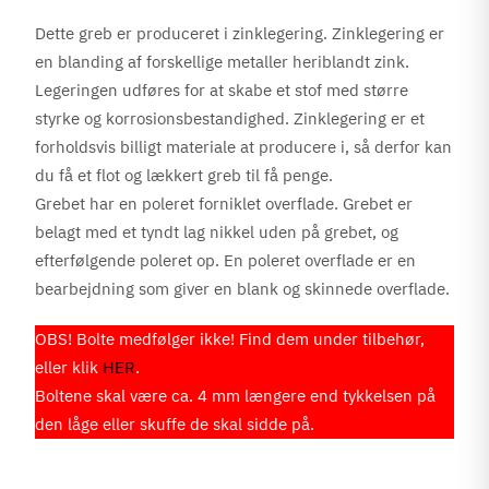
Dette greb er produceret i zinklegering. Zinklegering er
en blanding af forskellige metaller heriblandt zink.
Legeringen udføres for at skabe et stof med større
styrke og korrosionsbestandighed. Zinklegering er et
forholdsvis billigt materiale at producere i, så derfor kan
du få et flot og lækkert greb til få penge.
Grebet har en poleret forniklet overflade. Grebet er
belagt med et tyndt lag nikkel uden på grebet, og
efterfølgende poleret op. En poleret overflade er en
bearbejdning som giver en blank og skinnede overflade.
OBS! Bolte medfølger ikke! Find dem under tilbehør,
eller klik
HER
.
Boltene skal være ca. 4 mm længere end tykkelsen på
den låge eller skuffe de skal sidde på.