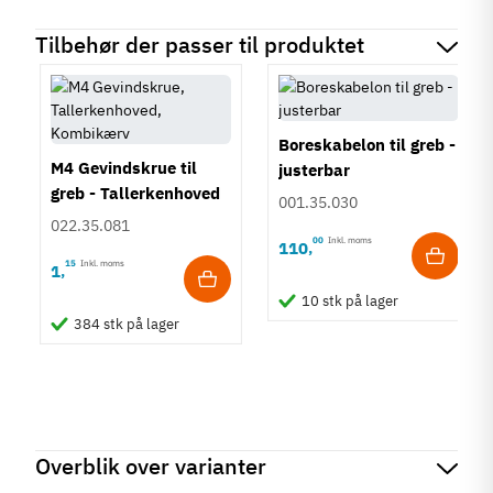
Tilbehør der passer til produktet
Boreskabelon til greb -
M4 Gevindskrue til
justerbar
greb - Tallerkenhoved
001.35.030
- Krydskærv
022.35.081
00
Inkl. moms
110
,
15
Inkl. moms
1
,
10 stk på lager
384 stk på lager
Overblik over varianter