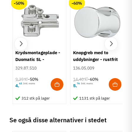
-50%
-60%
Overflade
Forniklet
Poleret
Hulafstand
96 mm
128 mm
160 mm
192 mm
um
Krydsmontageplade -
Knopgreb med to
Farve
Duomatic SL -
uddybninger - rustfrit
Metalfarvet
Euroskruer
stål
329.87.510
136.05.009
Montering
9,25 kr
14,40 kr
M4 bolt
-50%
-60%
63
Inkl. moms
76
Inkl. moms
4
5
,
,
Type
Bøjlegreb
312 stk på lager
1131 stk på lager
Stil
Moderne
Se også disse alternativer i stedet
Tilstand
Ny