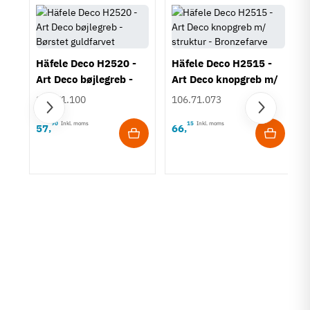
Häfele Deco H2520 -
Häfele Deco H2515 -
Art Deco bøjlegreb -
Art Deco knopgreb m/
Børstet guldfarvet
struktur - Bronzefarve
106.71.100
106.71.073
90
Inkl. moms
15
Inkl. moms
57
66
,
,
rt