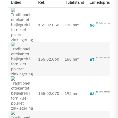
Billed
Ref.
Hulafstand
Enhedspris
S
70
Inkl. moms
155.02.050
128 mm
56
,
70
Inkl. moms
155.02.060
160 mm
67
,
85
Inkl. moms
155.02.070
192 mm
83
,