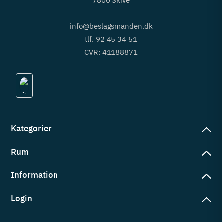
7800 Skive
info@beslagsmanden.dk
tlf. 92 45 34 51
CVR: 41188871
Kategorier
Rum
slag
rd
Information
deværelse
eb
yggers
Login
vering
ul
tré
tingelser