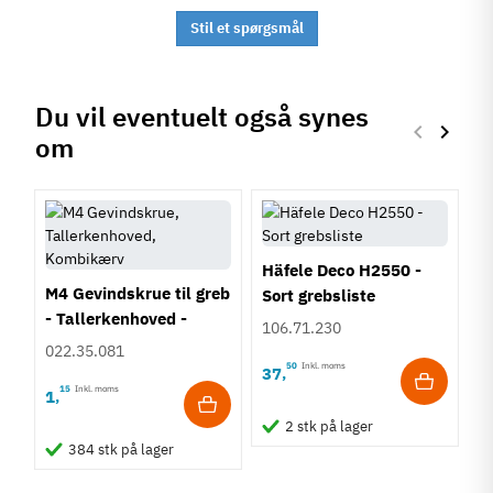
Stil et spørgsmål
Du vil eventuelt også synes
keyboard_arrow_left
keyboard_arrow_right
om
Forrige
Næste
Häfele Deco H2550 -
M4 Gevindskrue til greb
Sort grebsliste
- Tallerkenhoved -
106.71.230
Krydskærv
022.35.081
50
Inkl. moms
37
,
15
Inkl. moms
1
,
H
2 stk på lager
R
384 stk på lager
g
1