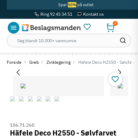
Spar
50%
på outlet
Ring 92 45 34 51
Kontakt os
0
Forside
Greb
Zinklegering
Häfele Deco H2550 - Sølvfarvet
106.71.260
Häfele Deco H2550 - Sølvfarvet