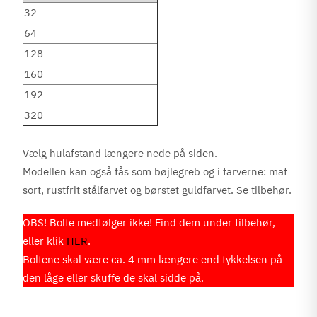
32
64
128
160
192
320
Vælg hulafstand længere nede på siden.
Modellen kan også fås som bøjlegreb og i farverne: mat
sort, rustfrit stålfarvet og børstet guldfarvet. Se tilbehør.
OBS! Bolte medfølger ikke! Find dem under tilbehør,
eller klik
HER
.
Boltene skal være ca. 4 mm længere end tykkelsen på
den låge eller skuffe de skal sidde på.