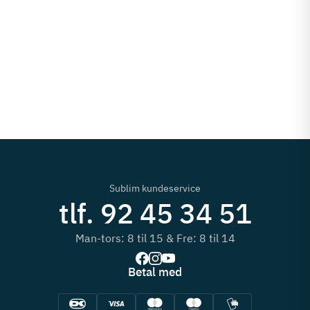
4
Sublim kundeservice
tlf. 92 45 34 51
Man-tors: 8 til 15 & Fre: 8 til 14
Betal med