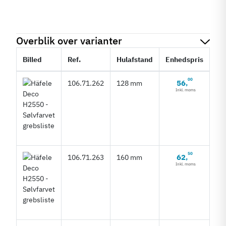
Overblik over varianter
Billed
Ref.
Hulafstand
Enhedspris
St
00
56
106.71.262
128 mm
,
Inkl. moms
50
62
106.71.263
160 mm
,
Inkl. moms