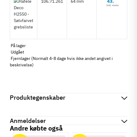
43
106.71.261
64 mm
,
Inkl. moms
På lager
Udgået
Fjernlager (Normalt 4-8 dage hvis ikke andet angivet i
beskrivelse)
Produktegenskaber
Mærker
Haefele
Reference
106.71.260
Anmeldelser
Produktinformation
Andre købte også
Materiale