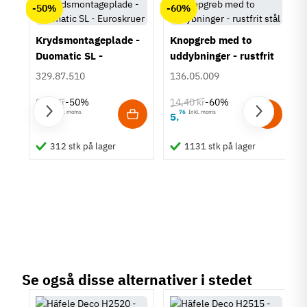
chat
Anmeldelser (0)
Zinklegering
-50%
-60%
Overflade
Krydsmontageplade -
Knopgreb med to
Alufarvet
Duomatic SL -
uddybninger - rustfrit
Eloxeret
Metallisk
Euroskruer
stål
329.87.510
136.05.009
Stålfarvet
9,25 kr
14,40 kr
-50%
-60%
Hulafstand
63
Inkl. moms
76
Inkl. moms
4
5
,
,
32 mm
um
64 mm
312 stk på lager
1131 stk på lager
128 mm
160 mm
192 mm
320 mm
Farve
Grå
Metalfarvet
Stålfarvet
Sølvfarvet
Se også disse alternativer i stedet
Montering
Påskruning