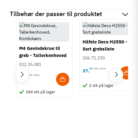
Tilbehør der passer til produktet
Häfele Deco H2550 -
M4 Gevindskrue til
Sort grebsliste
greb - Tallerkenhoved
106.71.230
- Krydskærv
022.35.081
50
Inkl. moms
37
,
15
Inkl. moms
1
,
2 stk på lager
384 stk på lager