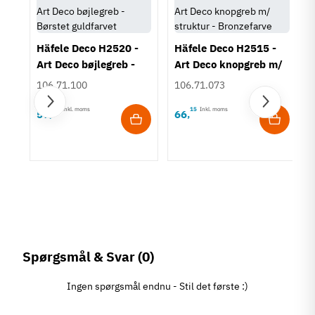
Type
Grebsliste
Kantgreb
Häfele Deco H2520 -
Häfele Deco H2515 -
Art Deco bøjlegreb -
Art Deco knopgreb m/
Stil
Børstet guldfarvet
struktur - Bronzefarve
Art Deco
106.71.100
106.71.073
Design
Minimalistisk
90
Inkl. moms
15
Inkl. moms
57
66
,
,
Moderne
Spørgsmål & Svar
(0)
Ingen spørgsmål endnu - Stil det første :)