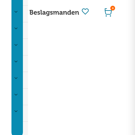
0
Montering
Ophæng
Rum
Skuffeudtræk
Skydedøre
Udeliv
Værktøj
Restparti