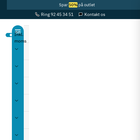
Spar
50%
på outlet
Ring 92 45 34 51
Kontakt os
Beslag
Bordbeslag
Greb
Hjul
Hængsler
Lys
Møbellåse