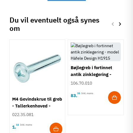
Du vil eventuelt også synes
keyboard_arrow_left
keyboard_arrow_right
om
Forrige
Næste
Bøjlegreb i fortinnet
antik zinklegering -
model Häfele Design
106.70.010
H1915
35
Inkl. moms
83
,
M4 Gevindskrue til greb
B
- Tallerkenhoved -
l
Krydskærv
m
022.35.081
1
H
15
Inkl. moms
1
6
,