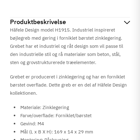
Produktbeskrivelse
Häfele Design model H1915. Industriel inspireret
bøjlegreb med gering i forniklet børstet zinklegering.
Grebet har et industriel og råt design som vil passe til
den industrielle stil og rå materialer som beton, stål,
sten og grovstrukturerede træelementer.
Grebet er produceret i zinklegering og har en
forniklet
børstet
overflade. Dette greb er en del af Häfele Design
kollektionen.
Materiale: Zinklegering
Farve/overflade: Forniklet/børstet
Gevind: M4
Mål (L x B X H): 169 x 14 x 29 mm
Montering: Påskruning