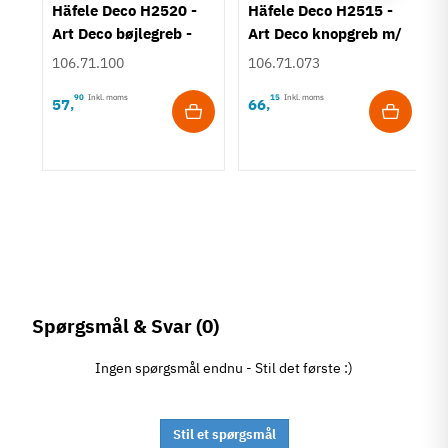
rt
Häfele Deco H2520 -
Häfele Deco H2515 -
Art Deco bøjlegreb -
Art Deco knopgreb m/
Børstet guldfarvet
struktur - Bronzefarve
106.71.100
106.71.073
90
Inkl. moms
15
Inkl. moms
57
66
,
,
Spørgsmål & Svar
(0)
Ingen spørgsmål endnu - Stil det første :)
Stil et spørgsmål