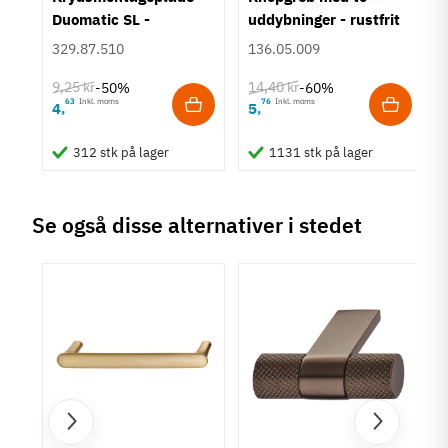
Metalfarvet
Duomatic SL -
uddybninger - rustfrit
Nikkelfarvet
Euroskruer
stål
329.87.510
136.05.009
Stålfarvet
Sølvfarvet
9,25 kr
14,40 kr
-50%
-60%
63
Inkl. moms
76
Inkl. moms
4
5
Montering
,
,
M4 bolt
Påskruning
312 stk på lager
1131 stk på lager
Type
Bøjlegreb
Se også disse alternativer i stedet
Stil
Klassisk
Moderne
Tilstand
Ny