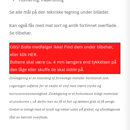
Se alle mål på den tekniske tegning under billeder.
Kan også fås med mat sort og antik fortinnet overflade.
Se tilbehør.
OBS! Bolte medfølger ikke! Find dem under tilbehør,
eller klik
HER
.
Boltene skal være ca. 4 mm længere end tykkelsen på
den låge eller skuffe de skal sidde på.
Zinklegering er en blanding af forskellige metaller heriblandt zink.
Legeringen udføres for at skabe et stof med større styrke og
korrosionsbestandighed. Zinklegering er et forholdsvis billigt materiale
at producere i, så derfor kan du få et flot og lækkert greb til få penge.
Grebet er belagt med et tyndt lag nikkel uden på grebet, og efterfølgende
fået en børstet overflade.