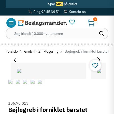
Spar
50%
på outlet
Ring 92 45 34 51
Kontakt os
0
Forside
Greb
Zinklegering
Bøjlegreb i forniklet børstet 
106.70.013
Bøjlegreb i forniklet børstet