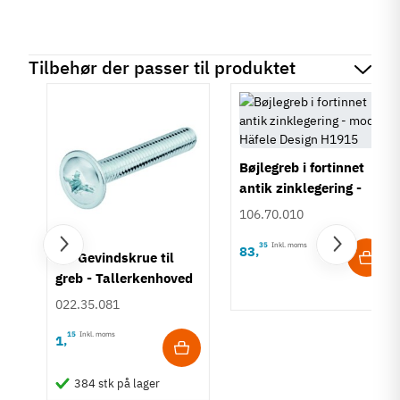
Tilbehør der passer til produktet
Bøjlegreb i fortinnet
antik zinklegering -
model Häfele Design
106.70.010
H1915
35
Inkl. moms
83
,
M4 Gevindskrue til
-
greb - Tallerkenhoved
- Krydskærv
022.35.081
15
Inkl. moms
1
,
384 stk på lager