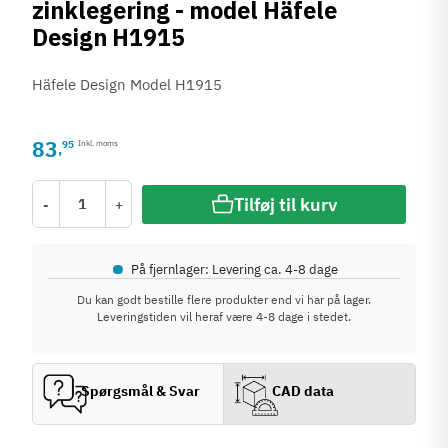
zinklegering - model Häfele
Design H1915
Häfele Design Model H1915
83
95
Inkl. moms
,
Tilføj til kurv
-
+
•
På fjernlager: Levering ca. 4-8 dage
Du kan godt bestille flere produkter end vi har på lager.
Leveringstiden vil heraf være 4-8 dage i stedet.
Spørgsmål & Svar
CAD data