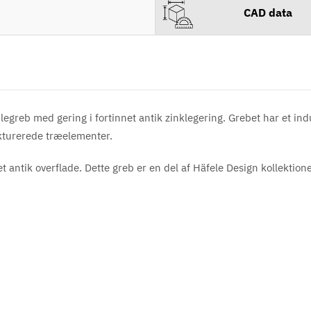
CAD data
greb med gering i fortinnet antik zinklegering. Grebet har et indus
rukturerede træelementer.
et antik
overflade. Dette greb er en del af Häfele Design kollektion