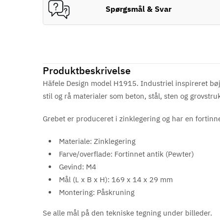
Spørgsmål & Svar
Produktbeskrivelse
Häfele Design model H1915. Industriel inspireret bøjle
stil og rå materialer som beton, stål, sten og grovst
Grebet er produceret i zinklegering og har en
fortinn
Materiale: Zinklegering
Farve/overflade: Fortinnet antik (Pewter)
Gevind: M4
Mål (L x B x H): 169 x 14 x 29 mm
Montering: Påskruning
Se alle mål på den tekniske tegning under billeder.