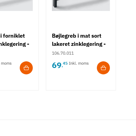
i forniklet
Bøjlegreb i mat sort
nklegering -
lakeret zinklegering -
ele Design
model Häfele Design
106.70.011
H1915
69
. moms
45
Inkl. moms
,