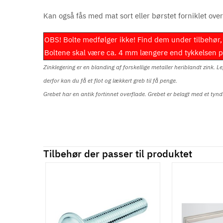
Kan også fås med mat sort eller børstet forniklet over
OBS! Bolte medfølger ikke! Find dem under tilbehør, 
Boltene skal være ca. 4 mm længere end tykkelsen på 
Zinklegering er en blanding af forskellige metaller heriblandt zink. L
derfor kan du få et flot og lækkert greb til få penge.
Grebet har en antik fortinnet overflade. Grebet er belagt med et tynd
Tilbehør der passer til produktet