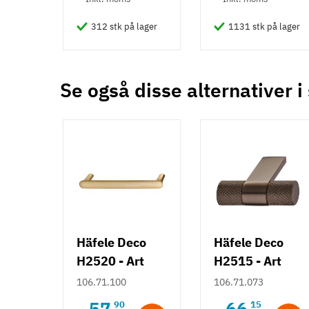
Påskruning
312 stk på lager
1131 stk på lager
Type
Bøjlegreb
Stil
Antik
Se også disse alternativer i
Klassisk
Moderne
Tilstand
Ny
Häfele Deco
Häfele Deco
H2520 - Art
H2515 - Art
Deco bøjlegreb
Deco knopgreb
106.71.100
106.71.073
- Børstet
m/ struktur -
57
66
90
15