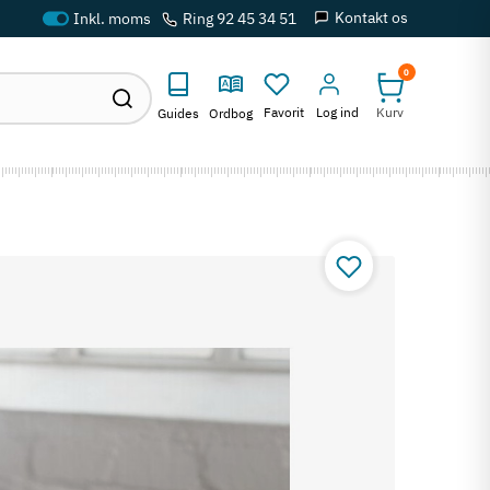
Kontakt os
Ring 92 45 34 51
0
Favorit
Log ind
Kurv
Guides
Ordbog