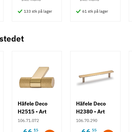
133 stk på lager
61 stk på lager
 stedet
Häfele Deco
Häfele Deco
H2515 - Art
H2380 - Art
Deco knopgreb
Deco bøjlegreb
106.71.072
106.70.290
m/ struktur -
m/ fladt design
66
66
15
55