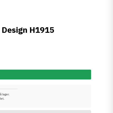
le Design H1915
å lager.
det.