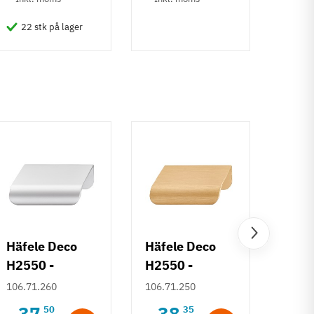
22 stk på lager
50 
Häfele Deco
Häfele Deco
Häfe
H2550 -
H2550 -
H253
Sølvfarvet
Børstet
Deco
106.71.260
106.71.250
106.7
grebsliste
guldfarvet
- Gul
37
38
6
50
35