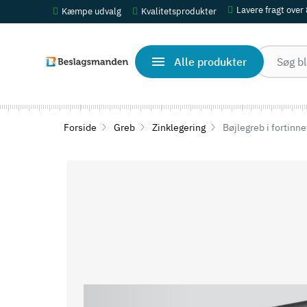
Lavere fragt over
Kæmpe udvalg
Kvalitetsprodukter
Alle produkter
Forside
Greb
Zinklegering
Bøjlegreb i fortinn