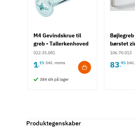
M4 Gevindskrue til
Bøjlegreb 
greb - Tallerkenhoved
børstet zi
- Krydskærv
model Häf
022.35.081
106.70.013
H1915
1
83
15
Inkl. moms
95
Inkl
,
,
384 stk på lager
Produktegenskaber
Mærker
Haefele