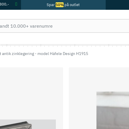
 800,-
Spar
50%
på outlet
et antik zinklegering - model Häfele Design H1915