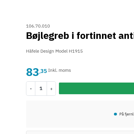
106.70.010
Bøjlegreb i fortinnet a
Häfele Design Model H1915
83
35
Inkl. moms
,
-
+
•
På fjern