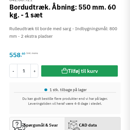
Bordudtræk. Åbning: 550 mm. 60
kg. - 1 sæt
Rulleudtræk til borde med sarg - Indbygningsmål: 800
mm - 2 ekstra pladser
558
60
Inkl. moms
,
Tilføj til kurv
-
+
•
1 stk. tilbage på lager
Du kan godt bestille flere produkter end vi har på lager.
Leveringstiden vil heraf være 4-8 dage i stedet.
Spørgsmål & Svar
CAD data