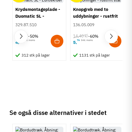
Åbning til indlægsplade
Krydsmontageplade -
Knopgreb med to
550 mm
Duomatic SL -
uddybninger - rustfrit
Sarg
Euroskruer
stål
329.87.510
136.05.009
Til bord med sarg
9,25 kr
14,40 kr
-50%
-60%
Tilstand
Ny
63
Inkl. moms
76
Inkl. moms
4
5
,
,
um
312 stk på lager
1131 stk på lager
Se også disse alternativer i stedet