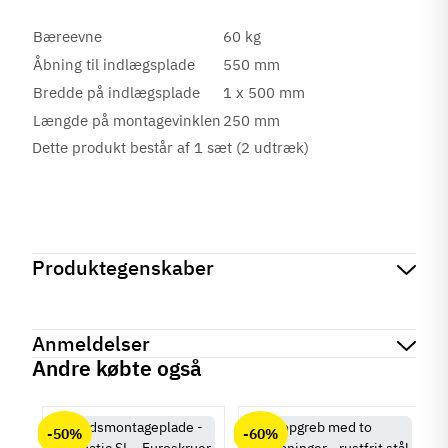
Bæreevne
60 kg
Åbning til indlægsplade
550 mm
Bredde på indlægsplade
1 x 500 mm
Længde på montagevinklen
250 mm
Dette produkt består af 1 sæt (2 udtræk)
Produktegenskaber
Mærker
Haefele
Reference
642.68.921
Anmeldelser
På lager
1 Enhed
Andre købte også
Produktinformation
chat
Anmeldelser (0)
Bæreevne
-50%
-60%
60 kg