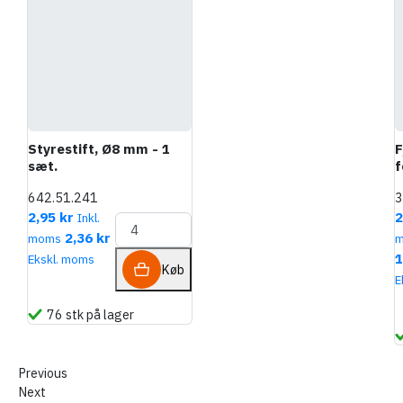
Styrestift, Ø8 mm - 1
F
sæt.
f
642.51.241
3
2,95 kr
2
Inkl.
2,36 kr
moms
1
Ekskl. moms
Køb
E
76 stk på lager
Previous
Next