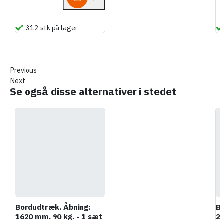
312 stk på lager
Previous
Next
Se også disse alternativer i stedet
Bordudtræk. Åbning:
B
1620 mm. 90 kg. - 1 sæt
2