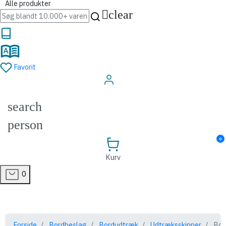
Alle produkter
clear
Favorit
Log ind
search
person
0
Kurv
0
Forside
Bordbeslag
Bordudtræk
Udtræksskinner
Bord