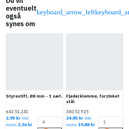
Du vil
eventuelt
keyboard_arrow_left
keyboard_a
også
Forrige
N
synes om
Styrestift, Ø8 mm - 1 sæt.
Fjederklemme, forzinket
F
stål
f
642.51.241
380.52.925
3
2,95 kr
24,85 kr
4
Inkl.
Inkl.
2,36 kr
19,88 kr
moms
moms