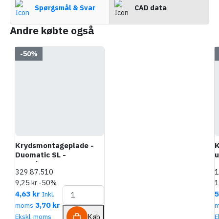
Spørgsmål & Svar
CAD data
Andre købte også
-50%
Krydsmontageplade -
K
Duomatic SL -
u
Euroskruer
s
329.87.510
1
9,25 kr
-50%
1
4,63 kr
5
Inkl.
3,70 kr
moms
Køb
Ekskl. moms
E