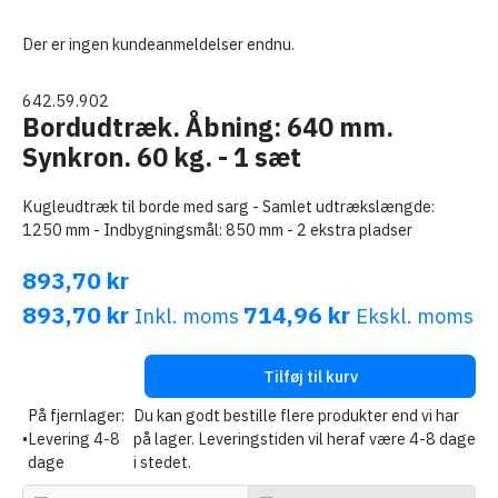
Der er ingen kundeanmeldelser endnu.
642.59.902
Bordudtræk. Åbning: 640 mm.
Synkron. 60 kg. - 1 sæt
Kugleudtræk til borde med sarg - Samlet udtrækslængde:
1250 mm - Indbygningsmål: 850 mm - 2 ekstra pladser
893,70 kr
893,70 kr
714,96 kr
Inkl. moms
Ekskl. moms
Tilføj til kurv
På fjernlager:
Du kan godt bestille flere produkter end vi har
•
Levering 4-8
på lager. Leveringstiden vil heraf være 4-8 dage
dage
i stedet.