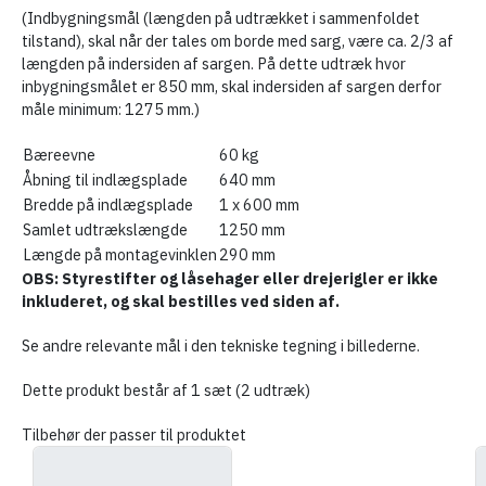
(Indbygningsmål (længden på udtrækket i sammenfoldet
tilstand), skal når der tales om borde med sarg, være ca. 2/3 af
længden på indersiden af sargen. På dette udtræk hvor
inbygningsmålet er 850 mm, skal indersiden af sargen derfor
måle minimum: 1275 mm.)
Bæreevne
60 kg
Åbning til indlægsplade
640 mm
Bredde på indlægsplade
1 x 600 mm
Samlet udtrækslængde
1250 mm
Længde på montagevinklen
290 mm
OBS: Styrestifter og låsehager eller drejerigler er ikke
inkluderet, og skal bestilles ved siden af.
Se andre relevante mål i den tekniske tegning i billederne.
Dette produkt består af 1 sæt (2 udtræk)
Tilbehør der passer til produktet