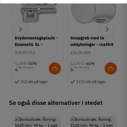
um
Krydsmontageplade -
Knopgreb med to
Duomatic SL -
uddybninger - rustfrit
Euroskruer
stål
329.87.510
136.05.009
9,25 kr
14,40 kr
-50%
-60%
63
Inkl. moms
76
Inkl. moms
4
5
,
,
312 stk på lager
1131 stk på lager
Se også disse alternativer i stedet