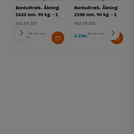
Bordudtræk. Åbning:
Bordudtræk. Åbning:
1620 mm. 90 kg. - 1
2100 mm. 90 kg. - 1
sæt
sæt
642.69.307
642.69.506
75
Inkl. moms
40
Inkl. moms
1.602
4.236
,
,
:
k