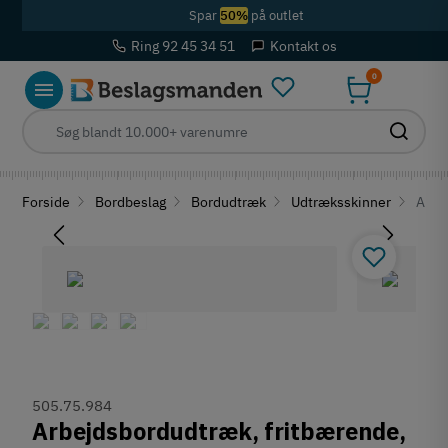
Spar
50%
på outlet
Ring 92 45 34 51
Kontakt os
0
Forside
Bordbeslag
Bordudtræk
Udtræksskinner
Arbej
505.75.984
Arbejdsbordudtræk, fritbærende,