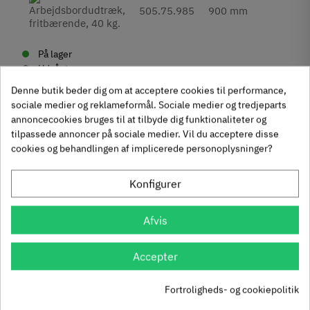
4.
505.75.985
900 mm
In
På lager
Udgået
Fjernlager (Normalt 4-8 dage hvis ikke andet angivet i
Denne butik beder dig om at acceptere cookies til performance,
beskrivelse)
sociale medier og reklameformål. Sociale medier og tredjeparts
annoncecookies bruges til at tilbyde dig funktionaliteter og
tilpassede annoncer på sociale medier. Vil du acceptere disse
cookies og behandlingen af implicerede personoplysninger?
Produktegenskaber
Konfigurer
Mærker
Haefele
Reference
505.75.984
Afvis
Anmeldelser
Produktinformation
Andre købte også
Udtræk
Accepter
chat
Anmeldelser (0)
Fritbærende
-50%
-60%
Fortroligheds- og cookiepolitik
Tilstand
Ny