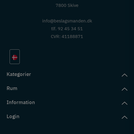
7800 Skive
info@beslagsmanden.dk
tlf. 92 45 34 51
CVR: 41188871
Kategorier
Rum
slag
rd
Information
deværelse
eb
yggers
Login
vering
ul
tré
tingelser
ngsler
g ind på konto