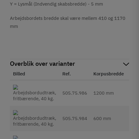
Y = Lysmål (Indvendig skabsbredde) - 5 mm
Arbejdsbordets bredde skal være mellem 410 og 1170
mm
Overblik over varianter
Billed
Ref.
Korpusbredde
Enh
4.
505.75.986
1200 mm
In
4.
505.75.984
600 mm
In