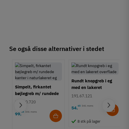
Type
Bøjlegreb
Stil
Moderne
Tilstand
Ny
Se også disse alternativer i stedet
Rundt knopgreb i eg
Simpelt, firkantet
med en lakeret
bøjlegreb m/ rundede
overflade
191.67.121
kanter i naturlakeret
100.00.720
eg
65
Inkl. moms
54
,
54
Inkl. moms
99
,
8 stk på lager