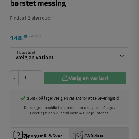
børstet messing
Findes i 2 størrelser
148
95
Inkl. moms
,
Hulafstand
Vælg en variant
-
+
15
stk på lager
Vælg en variant for at se leveringstid
Du kan godt bestille flere produkter end vi har på lager.
Leveringstiden vil heraf være 4-8 dage i stedet.
Spørgsmål & Svar
CAD data