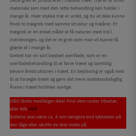
Dette greb er produceret i massivt træk. Træ er et unikt
materiale som med den rette behandling kan holder i
mange år. Hver stykke træ er unikt, og du vil ikke kunne
finde to trægreb med samme struktur og træårer. Et
trægreb er en enkel måde at få naturen med ind i
indretningen, og det er et greb som man vil kunne få
glæde af i mange år.
Grebet har en sort bejdset overflade, som er en
overfladebehandling til at farve træet og samtidig
bevare årestrukturen i træet. En bejdsning er også med
til at forsegle træet og gøre det mere modstandsdygtig.
Årene i træet forbliver synlige.
OBS! Bolte medfølger ikke! Find dem under tilbehør,
eller klik
HER
.
Boltene skal være ca. 4 mm længere end tykkelsen på
den låge eller skuffe de skal sidde på.