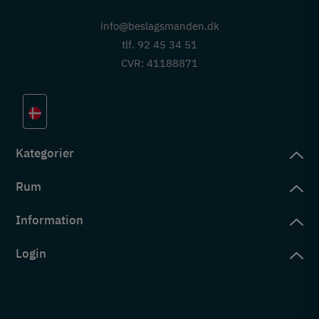
info@beslagsmanden.dk
tlf. 92 45 34 51
CVR: 41188871
Kategorier
Rum
slag
rd
Information
deværelse
eb
yggers
Login
vering
ul
tré
tingelser
ngsler
g ind på konto
rderobe
em er vi
s
ne ordrer