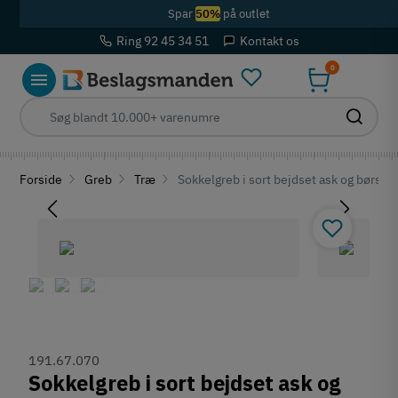
Spar
50%
på outlet
Ring 92 45 34 51
Kontakt os
0
Forside
Greb
Træ
Sokkelgreb i sort bejdset ask og børste
191.67.070
Sokkelgreb i sort bejdset ask og