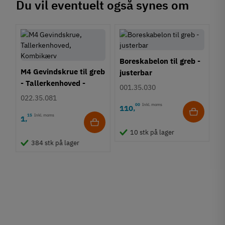
Du vil eventuelt også synes om
Boreskabelon til greb -
M4 Gevindskrue til greb
justerbar
- Tallerkenhoved -
001.35.030
Krydskærv
022.35.081
00
Inkl. moms
110
,
15
Inkl. moms
1
,
10 stk på lager
384 stk på lager