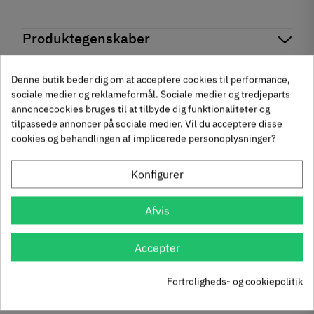
Produktegenskaber
Mærker
Haefele
Reference
191.67.070
Denne butik beder dig om at acceptere cookies til performance,
Anmeldelser
sociale medier og reklameformål. Sociale medier og tredjeparts
På lager
15 Varer
Andre købte også
annoncecookies bruges til at tilbyde dig funktionaliteter og
Produktinformation
tilpassede annoncer på sociale medier. Vil du acceptere disse
chat
Anmeldelser (0)
cookies og behandlingen af implicerede personoplysninger?
Materiale
-50%
-60%
Træ
Konfigurer
Overflade
Krydsmontageplade -
Knopgreb med to
Bejdset
Duomatic SL -
uddybninger - rustfrit
Afvis
Hulafstand
Euroskruer
stål
329.87.510
136.05.009
160 mm
224 mm
Accepter
9,25 kr
14,40 kr
-50%
-60%
Farve
63
Inkl. moms
76
Inkl. moms
4
5
,
,
um
Sort
Fortroligheds- og cookiepolitik
312 stk på lager
1131 stk på lager
Montering
M4 bolt