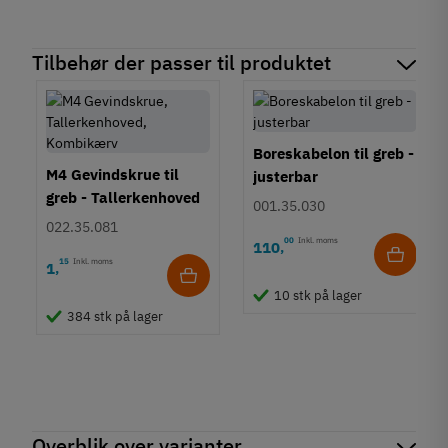
Tilbehør der passer til produktet
Boreskabelon til greb -
M4 Gevindskrue til
justerbar
greb - Tallerkenhoved
001.35.030
- Krydskærv
022.35.081
00
Inkl. moms
110
,
15
Inkl. moms
1
,
10 stk på lager
384 stk på lager
Overblik over varianter