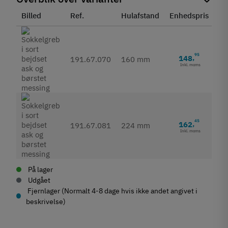
Billed
Ref.
Hulafstand
Enhedspris
St
95
148
,
191.67.070
160 mm
Inkl. moms
45
162
,
191.67.081
224 mm
Inkl. moms
På lager
Udgået
Fjernlager (Normalt 4-8 dage hvis ikke andet angivet i
beskrivelse)