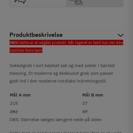
Produktbeskrivelse
OBS!
Dette er et udgået produkt. Når lageret er tømt kan der ikke
bestilles flere hjem
Sokkelgreb i sort bejdset ask og med sokler i børstet
messing. Et moderne og eksklusivt greb som passer
godt ind i den moderne nordiske indretningsstil.
Mål A mm
Mål B mm
218
37
282
37
OBS: Størrelse vælges længere nede på siden