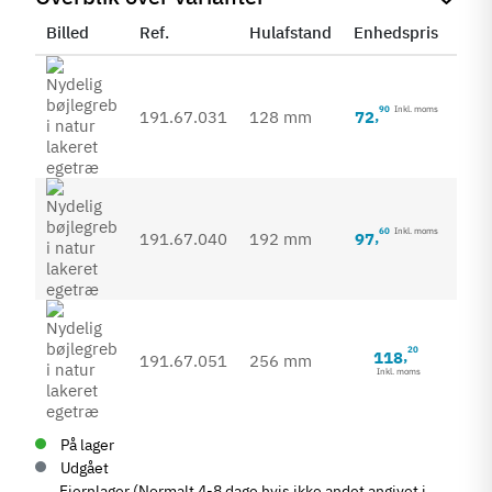
Billed
Ref.
Hulafstand
Enhedspris
Sta
90
Inkl. moms
72
,
191.67.031
128 mm
60
Inkl. moms
97
,
191.67.040
192 mm
20
118
,
191.67.051
256 mm
Inkl. moms
På lager
Udgået
Fjernlager (Normalt 4-8 dage hvis ikke andet angivet i