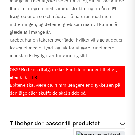
mange år. Hver stykke træ er unikt, og du vil ikke kunne
finde to trægreb med samme struktur og træårer. Et
trægreb er en enkel måde at få naturen med ind i
indretningen, og det er et greb som man vil kunne få
glæde af i mange år.
Grebet har en lakeret overflade, hvilket vil sige at det er
forseglet med et tynd lag lak for at gøre træet mere
modstandsdygtig over for vand og slid.
OBS! Bolte medfølger ikke! Find dem under tilbehør,
eller klik
HER
.
Boltene skal være ca. 4 mm længere end tykkelsen på
den låge eller skuffe de skal sidde på.
Tilbehør der passer til produktet