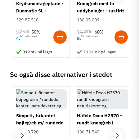
um
Krydsmontageplade -
Knopgreb med to
Farve
Duomatic SL -
uddybninger - rustfrit
Eg
Euroskruer
stål
329.87.510
136.05.009
Montering
M4 bolt
9,25 kr
14,40 kr
-50%
-60%
Type
63
Inkl. moms
76
Inkl. moms
4
5
,
,
Bøjlegreb
Stil
312 stk på lager
1131 stk på lager
Moderne
Tilstand
Ny
Se også disse alternativer i stedet
Simpelt, firkantet
Häfele Deco H2570 -
bøjlegreb m/ rundede
rundt knopgreb i
kanter i naturlakeret
naturlakeret eg
100.00.720
106.71.540
eg