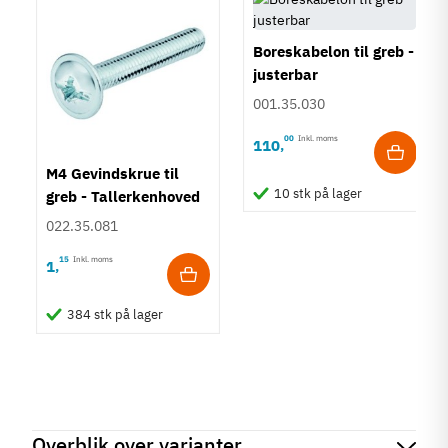
Boreskabelon til greb -
justerbar
001.35.030
00
Inkl. moms
110
,
M4 Gevindskrue til
10 stk på lager
greb - Tallerkenhoved
- Krydskærv
022.35.081
15
Inkl. moms
1
,
384 stk på lager
Overblik over varianter