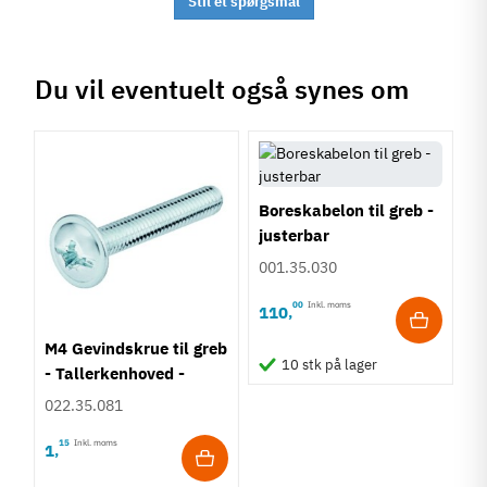
Stil et spørgsmål
Du vil eventuelt også synes om
Boreskabelon til greb -
justerbar
001.35.030
00
Inkl. moms
110
,
M4 Gevindskrue til greb
10 stk på lager
- Tallerkenhoved -
Krydskærv
022.35.081
15
Inkl. moms
1
,