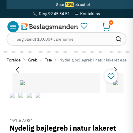
Spar
50%
på outlet
Ring 92 45 34 51
Kontakt os
0
Forside
Greb
Træ
Nydelig bøjlegreb i natur lakeret egetr
191.67.031
Nydelig bøjlegreb i natur lakeret