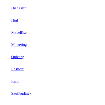
Hængsler
Hjul
Møbellåse
Montering
Ophæng
Restparti
Rum
Skuffeudtræk