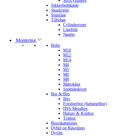
Stiftcylindere
Sikkerhedskæde
Skudrigler
Snaplåse
Tilbehør
Cylinderroset
Låseblik
Nøgler
Montering
Bolte
M10
M12
M14
M4
M5
M6
M8
Møtrikker
Spændeskiver
Bor & Bits
Bits
Forstnerbor (hængselbor)
HSS Metalbor
Hulsav & Kopbor
Træbor
Boreskabeloner
Dybel og Rawplugs
Dyvler