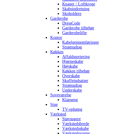
Knager / Loftkroge
Skabsindretning
Skoholdere
Garderobe
DressCode
Garderobe tilbehør
Garderobelifte
Kontor
Kabelgennemføringer
Strømudtag
Køkken
Affaldssortering
Hjørneskabe
Højskabe
Køkken tilbehør
Overskabe
Skuffeindsatser
Strømudtag
Underskabe
Soveværelse
Klapseng
Stue
TV-ophæng
Værksted
Støvsugere
Værkstedsborde
Værkstedsskabe
Værkstedsvogne