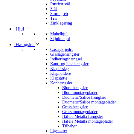
Rustfrit stål
Stål
Store greb
Træ
Zinklegering
Hjul
Møbelhjul
Skjulte hjul
Hængsler
Gastrykfjedre
Glaslågehængsler
Indboringshængsel
Kant- og bladhængsler
Klapbeslag
Klapholdere
Klapstøtte
Kophængsler
Blum hængsler
Blum montageplader
Duomatic/Salice hænglser
Duomatic/Salice montageplader
Grass hængsler
Grass montageplader
Häfele Metalla hængsler
Häfele Metalla montageplader
Tilbehør
Lågstøtter