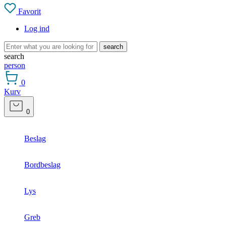
Favorit
Log ind
search
search
person
0
Kurv
0
Beslag
Bordbeslag
Lys
Greb