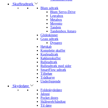
Skuffeudtræk
Blum udtræk
Blum Servo-Drive
Legrabox
Metabox
Movento
Tandem
Tandembox Antaro
Glideskinner
Grass udtræk
Dynapro
Højskab
Komplette skuffer
Kugleudtræk
Køkkenskuffer
Rulleudtræk
Rulleudtræk med sider
SmartFlow udtræk
Tilbehør
Trådkurve
Underliggende
Skydedøre
Foldeskydedøre
Jalousi
Pocket doors
Skålegreb/håndtag
Til døre