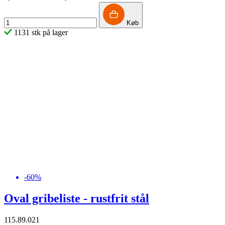
Køb
1131 stk på lager
-60%
Oval gribeliste - rustfrit stål
115.89.021