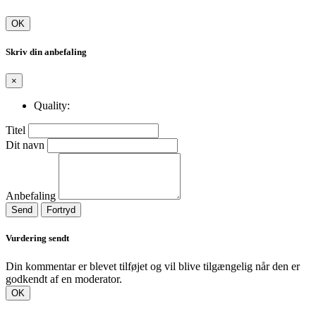
OK
Skriv din anbefaling
×
Quality:
Titel
Dit navn
Anbefaling
Send
Fortryd
Vurdering sendt
Din kommentar er blevet tilføjet og vil blive tilgængelig når den er
godkendt af en moderator.
OK