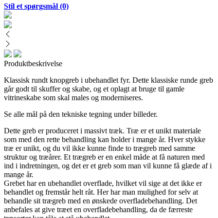
Stil et spørgsmål
(0)
Produktbeskrivelse
Klassisk rundt knopgreb i ubehandlet fyr. Dette klassiske runde greb
går godt til skuffer og skabe, og et oplagt at bruge til gamle
vitrineskabe som skal males og moderniseres.
Se alle mål på den tekniske tegning under billeder.
Dette greb er produceret i massivt træk. Træ er et unikt materiale
som med den rette behandling kan holder i mange år. Hver stykke
træ er unikt, og du vil ikke kunne finde to trægreb med samme
struktur og træårer. Et trægreb er en enkel måde at få naturen med
ind i indretningen, og det er et greb som man vil kunne få glæde af i
mange år.
Grebet har en ubehandlet overflade, hvilket vil sige at det ikke er
behandlet og fremstår helt råt. Her har man mulighed for selv at
behandle sit trægreb med en ønskede overfladebehandling. Det
anbefales at give træet en overfladebehandling, da de færreste