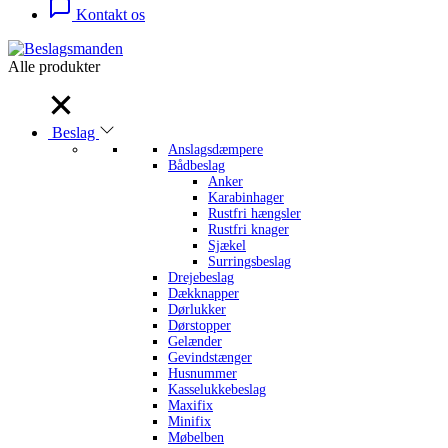
Kontakt os
Alle produkter
Alle produkter
Beslag
Anslagsdæmpere
Bådbeslag
Anker
Karabinhager
Rustfri hængsler
Rustfri knager
Sjækel
Surringsbeslag
Drejebeslag
Dækknapper
Dørlukker
Dørstopper
Gelænder
Gevindstænger
Husnummer
Kasselukkebeslag
Maxifix
Minifix
Møbelben