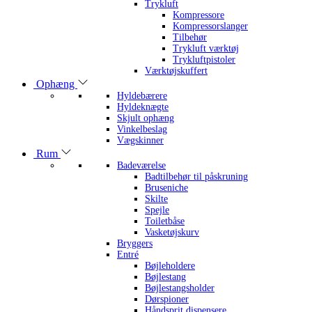
Trykluft
Kompressore
Kompressorslanger
Tilbehør
Trykluft værktøj
Trykluftpistoler
Værktøjskuffert
Ophæng
Hyldebærere
Hyldeknægte
Skjult ophæng
Vinkelbeslag
Vægskinner
Rum
Badeværelse
Badtilbehør til påskruning
Bruseniche
Skilte
Spejle
Toiletbåse
Vasketøjskurv
Bryggers
Entré
Bøjleholdere
Bøjlestang
Bøjlestangsholder
Dørspioner
Håndsprit dispensere