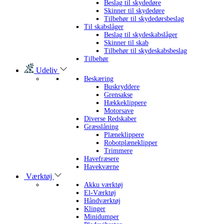
Beslag til skydedøre
Skinner til skydedøre
Tilbehør til skydedørsbeslag
Til skabslåger
Beslag til skydeskabslåger
Skinner til skab
Tilbehør til skydeskabsbeslag
Tilbehør
Udeliv
Beskæring
Buskryddere
Grensakse
Hækkeklippere
Motorsave
Diverse Redskaber
Græsslåning
Plæneklippere
Robotplæneklipper
Trimmere
Havefræsere
Havekværne
Værktøj
Akku værktøj
El-Værktøj
Håndværktøj
Klinger
Minidumper