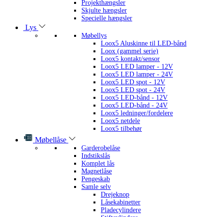
Projekthængsler
Skjulte hængsler
Specielle hængsler
Lys
Møbellys
Loox5 Aluskinne til LED-bånd
Loox (gammel serie)
Loox5 kontakt/sensor
Loox5 LED lamper - 12V
Loox5 LED lamper - 24V
Loox5 LED spot - 12V
Loox5 LED spot - 24V
Loox5 LED-bånd - 12V
Loox5 LED-bånd - 24V
Loox5 ledninger/fordelere
Loox5 netdele
Loox5 tilbehør
Møbellåse
Garderobelåse
Indstikslås
Komplet lås
Magnetlåse
Pengeskab
Samle selv
Drejeknop
Låsekabinetter
Pladecylindere