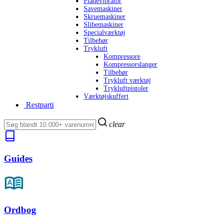
Pladevibrator
Savemaskiner
Skruemaskiner
Slibemaskiner
Specialværktøj
Tilbehør
Trykluft
Kompressore
Kompressorslanger
Tilbehør
Trykluft værktøj
Trykluftpistoler
Værktøjskuffert
Restparti
clear
Guides
Ordbog