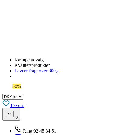
Kæmpe udvalg
Kvalitetsprodukter
Lavere fragt over 800,-
Spar
50%
på outlet
Favorit
0
Ring 92 45 34 51