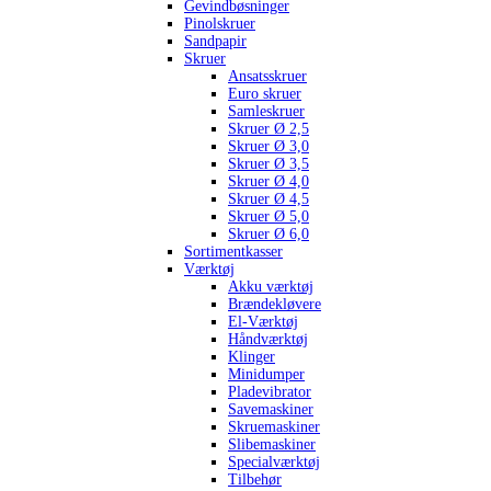
Gevindbøsninger
Pinolskruer
Sandpapir
Skruer
Ansatsskruer
Euro skruer
Samleskruer
Skruer Ø 2,5
Skruer Ø 3,0
Skruer Ø 3,5
Skruer Ø 4,0
Skruer Ø 4,5
Skruer Ø 5,0
Skruer Ø 6,0
Sortimentkasser
Værktøj
Akku værktøj
Brændekløvere
El-Værktøj
Håndværktøj
Klinger
Minidumper
Pladevibrator
Savemaskiner
Skruemaskiner
Slibemaskiner
Specialværktøj
Tilbehør