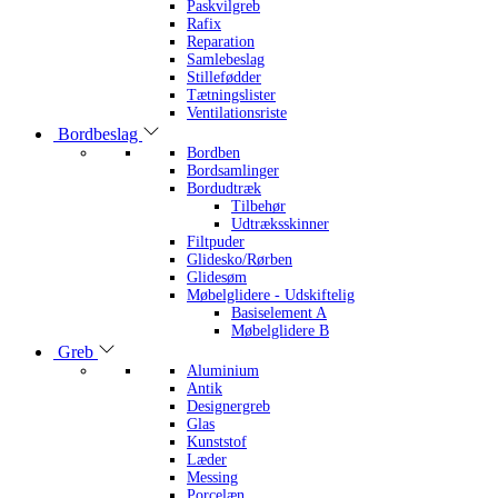
Paskvilgreb
Rafix
Reparation
Samlebeslag
Stillefødder
Tætningslister
Ventilationsriste
Bordbeslag
Bordben
Bordsamlinger
Bordudtræk
Tilbehør
Udtræksskinner
Filtpuder
Glidesko/Rørben
Glidesøm
Møbelglidere - Udskiftelig
Basiselement A
Møbelglidere B
Greb
Aluminium
Antik
Designergreb
Glas
Kunststof
Læder
Messing
Porcelæn