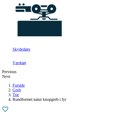
Skydedøre
Værktøj
Previous
Next
Forside
Greb
Træ
Rundformet natur knopgreb i fyr