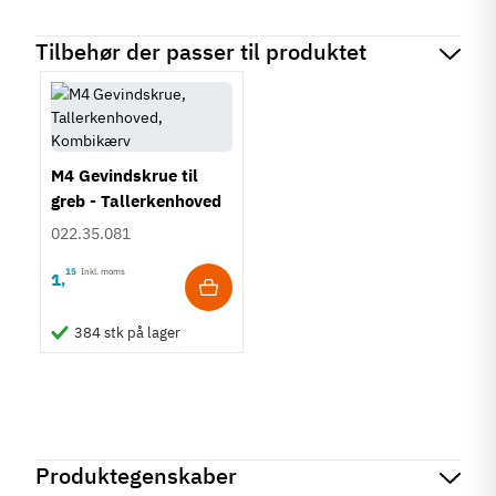
Tilbehør der passer til produktet
M4 Gevindskrue til
greb - Tallerkenhoved
- Krydskærv
022.35.081
15
Inkl. moms
1
,
384 stk på lager
Produktegenskaber