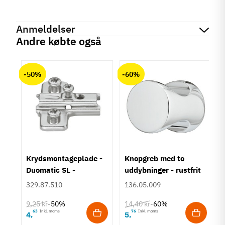
Mærker
Haefele
Reference
155.02.543
Anmeldelser
På lager
3 Varer
Andre købte også
Produktinformation
chat
Anmeldelser (0)
Materiale
-50%
-60%
Stål
Overflade
Mat
Hulafstand
160 mm
Farve
Sort
um
Krydsmontageplade -
Knopgreb med to
Montering
Duomatic SL -
uddybninger - rustfrit
M4 bolt
Euroskruer
stål
329.87.510
136.05.009
Type
Bøjlegreb
9,25 kr
14,40 kr
-50%
-60%
63
Inkl. moms
76
Inkl. moms
4
5
,
,
Stil