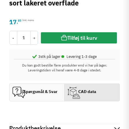
sort lakeret overflade
17
85
Inkl. moms
,
Tilføj til kurv
-
+
•
3
stk på lager
Levering 1-3 dage
Du kan godt bestille flere produkter end vi har på lager.
Leveringstiden vil heraf være 4-8 dage i stedet.
Spørgsmål & Svar
CAD data
Produktbeskrivelse