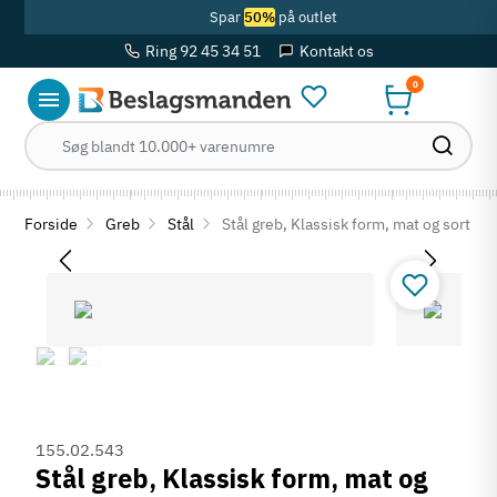
Spar
50%
på outlet
Ring 92 45 34 51
Kontakt os
0
Forside
Greb
Stål
Stål greb, Klassisk form, mat og sort la
155.02.543
Stål greb, Klassisk form, mat og