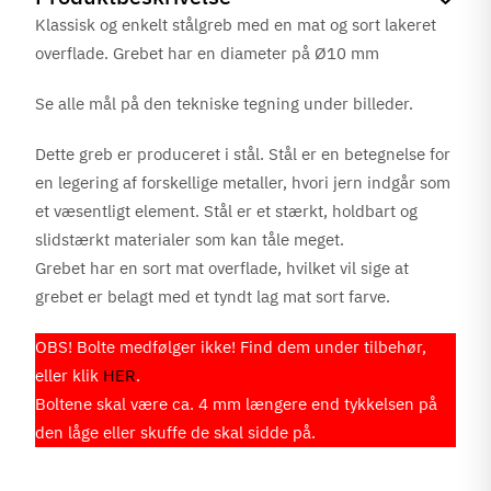
Klassisk og enkelt stålgreb med en mat og sort lakeret
overflade. Grebet har en diameter på Ø10 mm
Se alle mål på den tekniske tegning under billeder.
Dette greb er produceret i stål. Stål er en betegnelse for
en legering af forskellige metaller, hvori jern indgår som
et væsentligt element. Stål er et stærkt, holdbart og
slidstærkt materialer som kan tåle meget.
Grebet har en sort mat overflade, hvilket vil sige at
grebet er belagt med et tyndt lag mat sort farve.
OBS! Bolte medfølger ikke! Find dem under tilbehør,
eller klik
HER
.
Boltene skal være ca. 4 mm længere end tykkelsen på
den låge eller skuffe de skal sidde på.