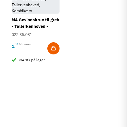
M4 Gevindskrue til greb
- Tallerkenhoved -
Krydskærv
022.35.081
15
Inkl. moms
1
,
384 stk på lager