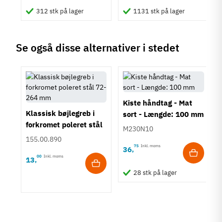
Moderne
312 stk på lager
1131 stk på lager
Tilstand
Ny
Se også disse alternativer i stedet
Kiste håndtag - Mat
Klassisk bøjlegreb i
sort - Længde: 100 mm
forkromet poleret stål
M230N10
72-200 mm
155.00.890
75
Inkl. moms
36
,
00
Inkl. moms
13
,
28 stk på lager