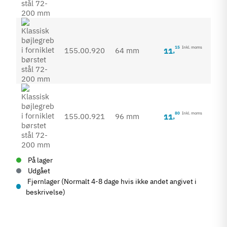
15
Inkl. moms
155.00.920
64 mm
11
,
80
Inkl. moms
155.00.921
96 mm
11
,
På lager
Udgået
Fjernlager (Normalt 4-8 dage hvis ikke andet angivet i
beskrivelse)