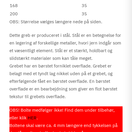
168
35
200
35
OBS: Størrelse vælges længere nede på siden.
Dette greb er produceret i stål. Stål er en betegnelse for
en legering af forskellige metaller, hvori jern indgår som
et væsentligt element. Stål er et stærkt, holdbart og
slidstærkt materialer som kan tåle meget.
Grebet har en børstet forniklet overflade. Grebet er
belagt med et tyndt lag nikkel uden på et grebet, og
efterfølgende fået en børstet overflade. En børstet
overflade er en bearbejdning som giver en flot børstet
tekstur til grebets overflade.
OBS! Bolte medfølger ikke! Find dem under tilbehør,
eller klik
HER
.
Boltene skal være ca. 4 mm længere end tykkelsen på