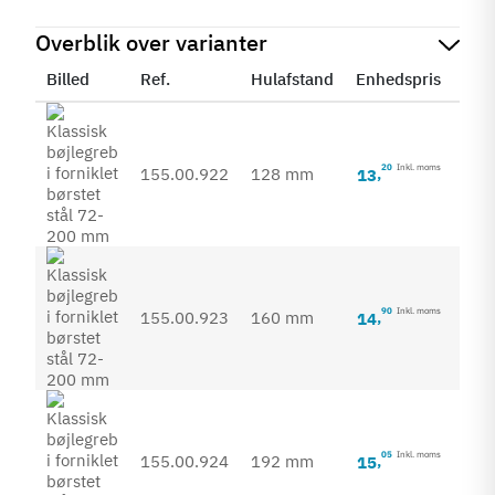
Overblik over varianter
Billed
Ref.
Hulafstand
Enhedspris
Sta
20
Inkl. moms
155.00.922
128 mm
13
,
90
Inkl. moms
155.00.923
160 mm
14
,
05
Inkl. moms
155.00.924
192 mm
15
,