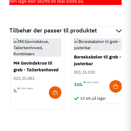
den låge eller skuffe de skal sidde på.
Tilbehør der passer til produktet
Boreskabelon til greb -
M4 Gevindskrue til
justerbar
greb - Tallerkenhoved
001.35.030
- Krydskærv
022.35.081
00
Inkl. moms
110
,
15
Inkl. moms
1
,
10 stk på lager