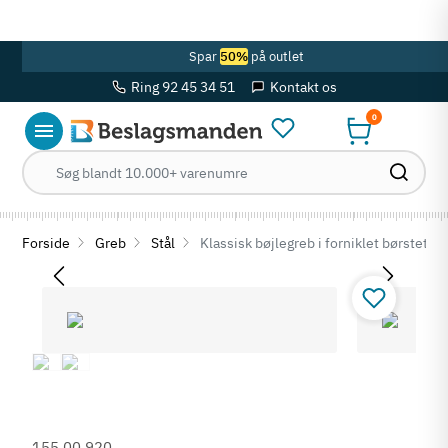
OBS! Se ferie åbningstider her
Spar
50%
på outlet
Ring 92 45 34 51
Kontakt os
0
Forside
Greb
Stål
Klassisk bøjlegreb i forniklet børstet 
155.00.920