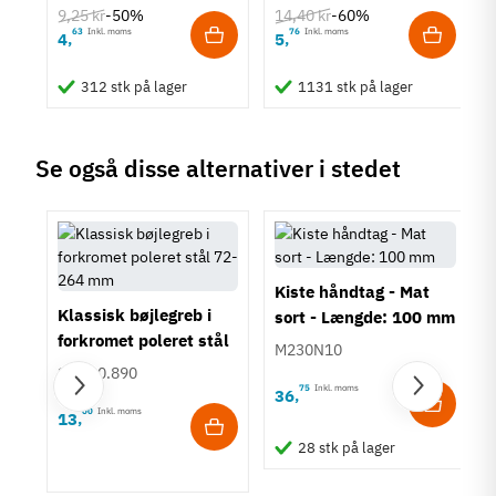
9,25 kr
14,40 kr
Metalfarvet
-50%
-60%
63
Inkl. moms
76
Inkl. moms
4
5
,
,
Montering
M4 bolt
312 stk på lager
1131 stk på lager
Type
Bøjlegreb
Stil
Se også disse alternativer i stedet
Klassisk
Tilstand
Ny
Kiste håndtag - Mat
Klassisk bøjlegreb i
sort - Længde: 100 mm
forkromet poleret stål
M230N10
72-200 mm
155.00.890
75
Inkl. moms
36
,
00
Inkl. moms
13
,
28 stk på lager