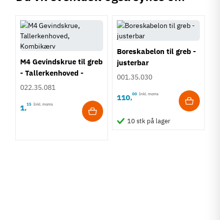
Boreskabelon til greb -
M4 Gevindskrue til greb
justerbar
- Tallerkenhoved -
001.35.030
Krydskærv
022.35.081
00
Inkl. moms
110
,
15
Inkl. moms
1
,
10 stk på lager