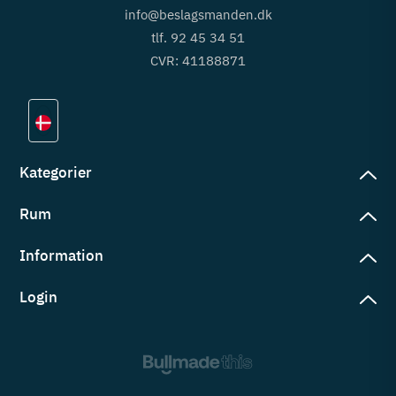
info@beslagsmanden.dk
tlf. 92 45 34 51
CVR: 41188871
Kategorier
Rum
slag
rd
Information
deværelse
eb
yggers
Login
vering
ul
tré
tingelser
ngsler
g ind på konto
rderobe
em er vi
s
ne ordrer
ntor
okie- og privatlivspolitik