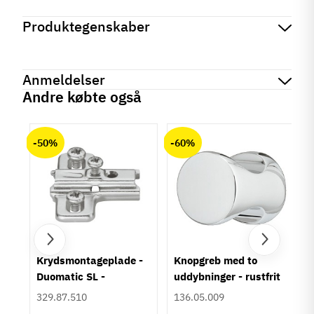
Produktegenskaber
Mærker
Haefele
Reference
155.00.920
Anmeldelser
På lager
0 Varer
Andre købte også
Produktinformation
chat
Anmeldelser (0)
Materiale
-50%
-60%
Stål
Overflade
Børstet
Forniklet
Hulafstand
64 mm
96 mm
128 mm
um
Krydsmontageplade -
Knopgreb med to
160 mm
Duomatic SL -
uddybninger - rustfrit
192 mm
Euroskruer
stål
329.87.510
136.05.009
Farve