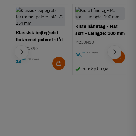
Tilstand
Ny
Kiste håndtag - Mat
Klassisk bøjlegreb i
sort - Længde: 100 mm
forkromet poleret stål
M230N10
72-200 mm
155.00.890
75
Inkl. moms
36
,
00
Inkl. moms
13
,
28 stk på lager