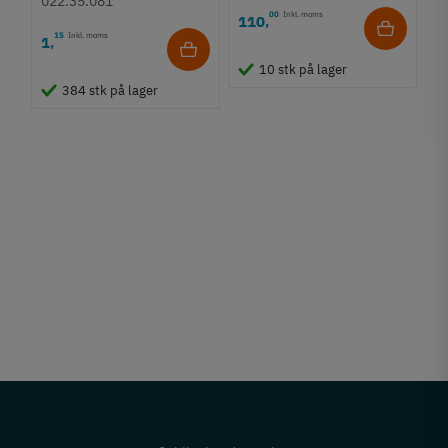
022.35.081
00
Inkl. moms
110
,
15
Inkl. moms
1
,
10 stk på lager
384 stk på lager