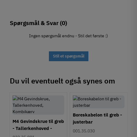
Spørgsmål & Svar
(0)
Ingen spørgsmål endnu - Stil det første :)
Stil et spørgsmål
Du vil eventuelt også synes om
Boreskabelon til greb -
M4 Gevindskrue til greb
justerbar
- Tallerkenhoved -
001.35.030
Krydskærv