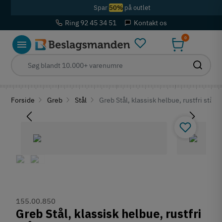
Spar
50%
på outlet
Ring 92 45 34 51
Kontakt os
0
Forside
Greb
Stål
Greb Stål, klassisk helbue, rustfri stål
155.00.850
Greb Stål, klassisk helbue, rustfri