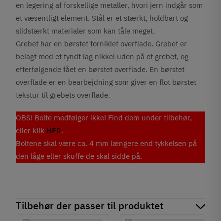
en legering af forskellige metaller, hvori jern indgår som
et væsentligt element. Stål er et stærkt, holdbart og
slidstærkt materialer som kan tåle meget.
Grebet har en børstet forniklet overflade. Grebet er
belagt med et tyndt lag nikkel uden på et grebet, og
efterfølgende fået en børstet overflade. En børstet
overflade er en bearbejdning som giver en flot børstet
tekstur til grebets overflade.
OBS! Bolte medfølger ikke! Find dem under tilbehør,
eller klik
HER
.
Boltene skal være ca. 4 mm længere end tykkelsen på
den låge eller skuffe de skal sidde på.
Tilbehør der passer til produktet