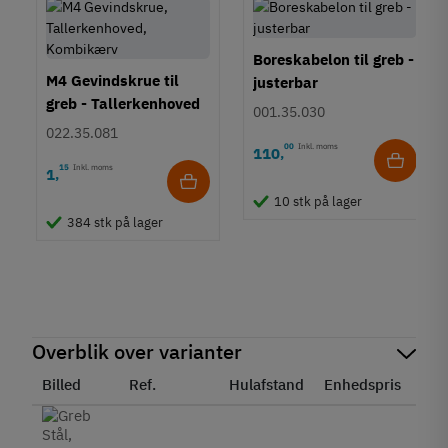
Boreskabelon til greb -
M4 Gevindskrue til
justerbar
greb - Tallerkenhoved
001.35.030
- Krydskærv
022.35.081
00
Inkl. moms
110
,
15
Inkl. moms
1
,
10 stk på lager
384 stk på lager
Overblik over varianter
Billed
Ref.
Hulafstand
Enhedspris
Sta