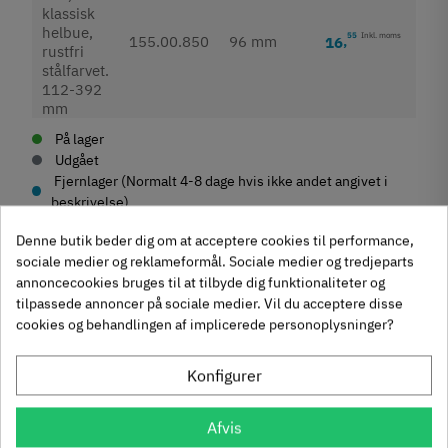
55
Inkl. moms
155.00.850
96 mm
16
,
På lager
Udgået
Fjernlager (Normalt 4-8 dage hvis ikke andet angivet i
beskrivelse)
Denne butik beder dig om at acceptere cookies til performance,
sociale medier og reklameformål. Sociale medier og tredjeparts
annoncecookies bruges til at tilbyde dig funktionaliteter og
tilpassede annoncer på sociale medier. Vil du acceptere disse
Produktegenskaber
cookies og behandlingen af implicerede personoplysninger?
Mærker
Haefele
Reference
155.00.850
Konfigurer
Anmeldelser
På lager
4 Varer
Andre købte også
Produktinformation
Afvis
chat
Anmeldelser (0)