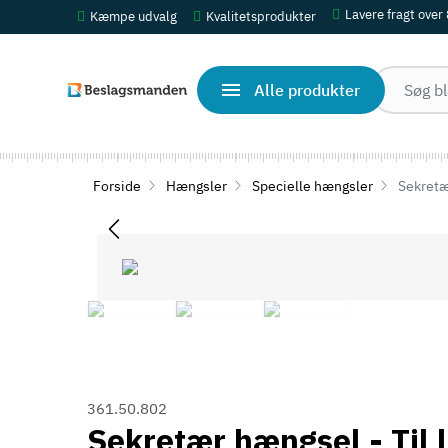
Lavere fragt over
Kæmpe udvalg
Kvalitetsprodukter
Alle produkter
Forside
Hængsler
Specielle hængsler
Sekretær
361.50.802
Sekretær hængsel - Til 