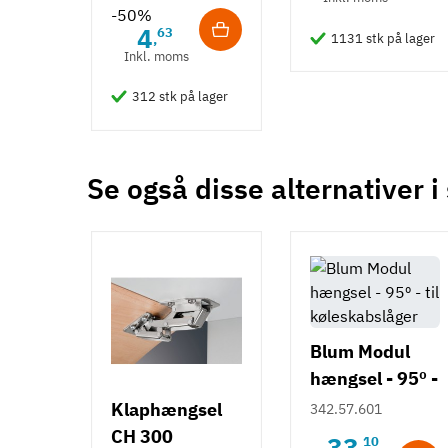
-50%
4
63
,
1131 stk på lager
Inkl. moms
312 stk på lager
Se også disse alternativer i
Blum Modul
hængsel - 95º -
til
Klaphængsel
342.57.601
køleskabslåger
CH 300
33
10