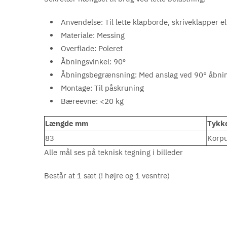
Anvendelse: Til lette klapborde, skriveklapper el
Materiale: Messing
Overflade: Poleret
Åbningsvinkel: 90º
Åbningsbegrænsning: Med anslag ved 90° åbni
Montage: Til påskruning
Bæreevne: <20 kg
Længde mm
Tykk
83
Korpu
Alle mål ses på teknisk tegning i billeder
Består at 1 sæt (! højre og 1 vesntre)