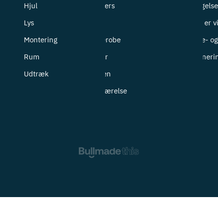
Hjul
Bryggers
Betingelse
Lys
Entré
Hvem er v
Montering
Garderobe
Cookie- og 
Rum
Kontor
Returneri
Udtræk
Køkken
Soveværelse