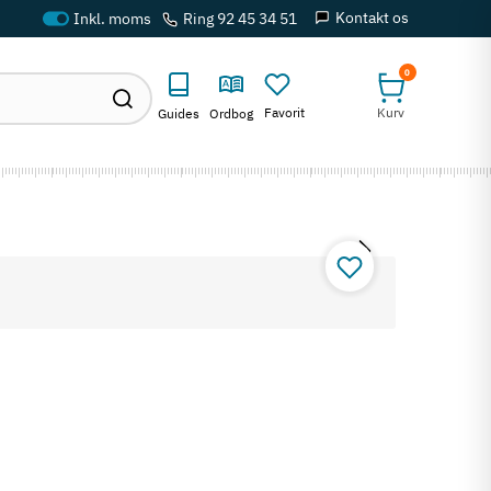
Kontakt os
Ring 92 45 34 51
0
Favorit
Kurv
Guides
Ordbog