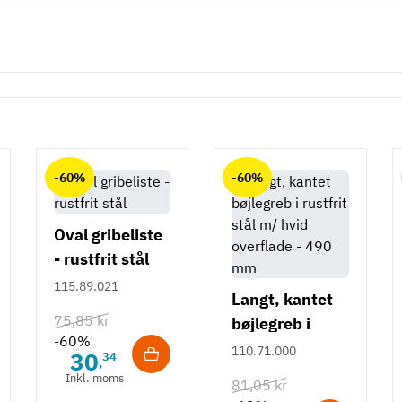
-60%
-60%
Oval gribeliste
- rustfrit stål
115.89.021
Langt, kantet
75,85 kr
bøjlegreb i
-60%
rustfrit stål m/
110.71.000
30
34
,
hvid overflade
Inkl. moms
81,05 kr
- 490 mm