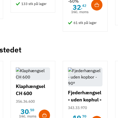
-60%
133 stk på lager
32
42
,
Inkl. moms
61 stk på lager
 stedet
Klaphængsel
Fjederhængsel
CH 600
- uden kophul -
356.36.600
90º
343.33.970
30
10
,
19
Inkl. moms
70