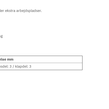
ler ekstra arbejdspladser.
ng
else mm
sdel: 3 / klapdel: 3