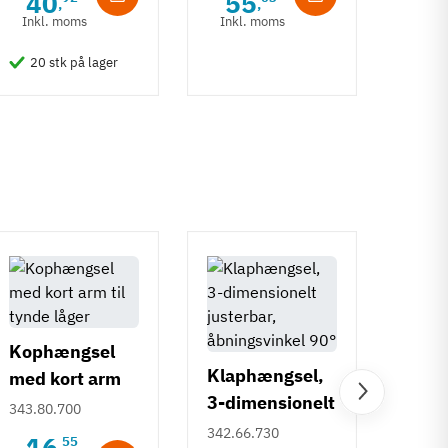
40
55
,
,
-50%
Inkl. moms
Inkl. moms
6
Inkl
20 stk på lager
50 
Kophængsel
Klaphængsel,
med kort arm
3-dimensionelt
til tynde låger
Roca
343.80.700
justerbar,
342.66.730
hængs
16
55