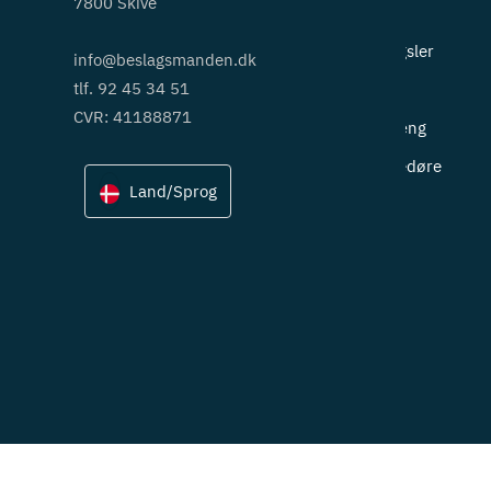
7800 Skive
Greb
Hængsler
info@beslagsmanden.dk
tlf. 92 45 34 51
Lås
CVR: 41188871
Ophæng
Skydedøre
Land/Sprog