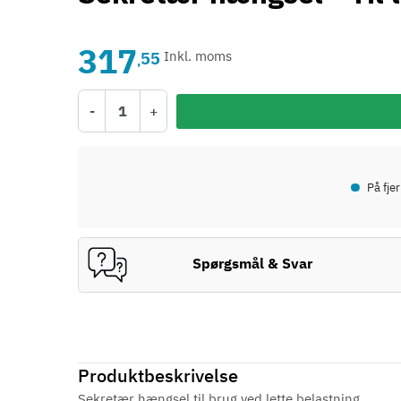
317
55
Inkl. moms
,
-
+
•
På fje
Spørgsmål & Svar
Produktbeskrivelse
Sekretær hængsel til brug ved lette belastning.