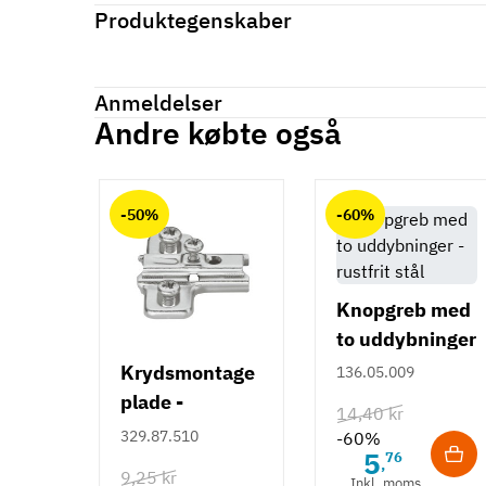
Produktegenskaber
Mærker
Haefele
Reference
361.50.802
Anmeldelser
Tilstand
Ny
Andre købte også
Anmeldelser (0)
chat
-50%
-60%
Knopgreb med
to uddybninger
- rustfrit stål
Krydsmontage
136.05.009
plade -
14,40 kr
Duomatic SL -
329.87.510
-60%
5
Euroskruer
76
,
9,25 kr
Inkl. moms