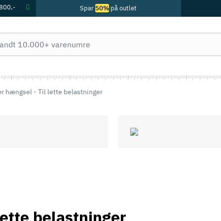
 800,-
Spar
50%
på outlet
 hængsel - Til lette belastninger
lette belastninger