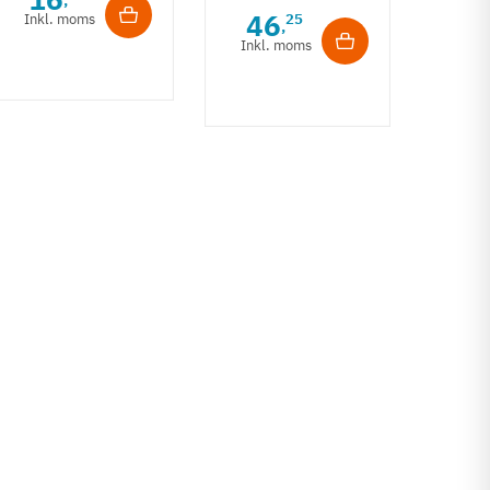
,
åbningsvinkel
klap
46
Inkl. moms
25
354.0
,
90°
Inkl. moms
15
Inkl