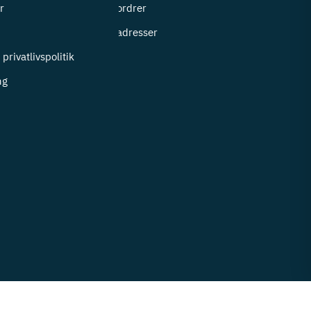
r
Mine ordrer
i
Mine adresser
privatlivspolitik
ng