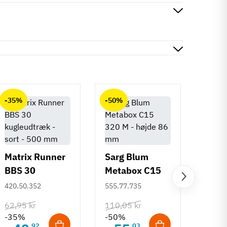
-35%
-50%
-50%
Matrix Runner
Sarg Blum
BBS 30
Metabox C15
Greb 
kugleudtræk -
320 M - højde
420.50.352
555.77.735
Rund
sort - 500 mm
86 mm
mm
108.6
62,95 kr
110,05 kr
-35%
-50%
132,6
92
03