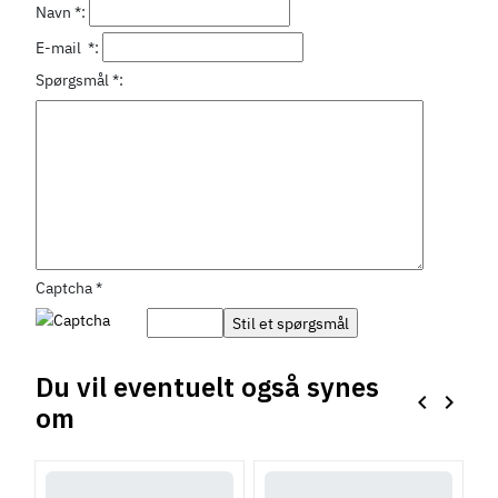
Navn
*
:
33 stk på lager
3 stk på lager
E-mail
*
:
Spørgsmål
*
:
Captcha
*
Du vil eventuelt også synes
keyboard_arrow_left
keyboard_arrow_right
om
Forrige
Næste