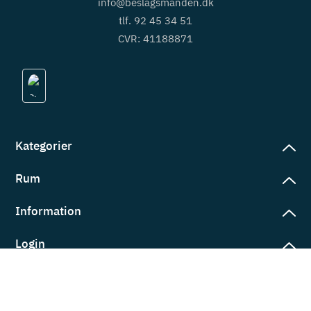
info@beslagsmanden.dk
tlf. 92 45 34 51
CVR: 41188871
Kategorier
Rum
slag
rd
Information
deværelse
eb
yggers
Login
vering
ul
tré
tingelser
ngsler
g ind på konto
rderobe
em er vi
s
ne ordrer