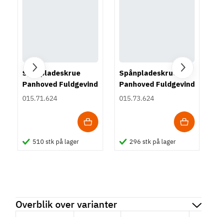
Spånpladeskrue
Spånpladeskrue
Panhoved Fuldgevind
Panhoved Fuldgevind
Ø3,5 - PZ2
Ø3,5 - Torx TS15
015.71.624
015.73.624
510 stk på lager
296 stk på lager
Overblik over varianter