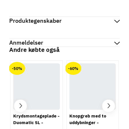
Produktegenskaber
Mærker
Haefele
Reference
343.33.970
Anmeldelser
På lager
529 Varer
Andre købte også
Tilstand
Ny
chat
Anmeldelser (0)
-50%
-60%
Der er ingen kundeanmeldelser endnu.
Krydsmontageplade -
Knopgreb med to
Duomatic SL -
uddybninger -