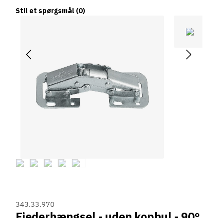
Stil et spørgsmål
(0)
343.33.970
Fjederhængsel - uden kophul - 90º