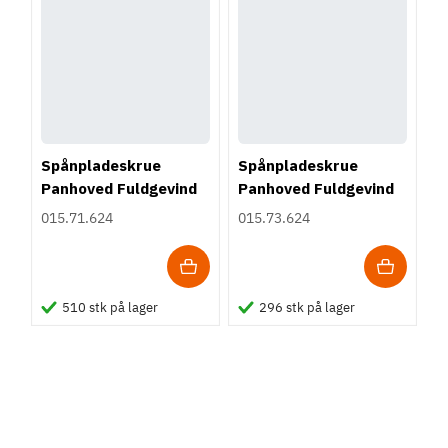
Spånpladeskrue
Spånpladeskrue
Panhoved Fuldgevind
Panhoved Fuldgevind
Ø3,5 - PZ2
Ø3,5 - Torx TS15
015.71.624
015.73.624
510 stk på lager
296 stk på lager