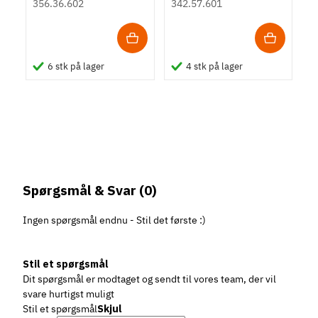
356.36.602
342.57.601
133 stk på lager
44 stk på lager
50 stk på lager
61 stk på lager
34 stk på lager
6 stk på lager
4 stk på lager
Spørgsmål & Svar
(0)
Ingen spørgsmål endnu - Stil det første :)
Klaphængsel CH 600
Klaphængsel, 3-
Klaphængsel,
Kophængsel med
Roca Rakego
Foldedørshængsel -
dimensionelt
åbningsvinkel 270°
kort arm til tynde
hængsel til klaphylde
180°
Stil et spørgsmål
justerbar,
låger
356.36.600
342.66.730
342.62.310
343.80.700
354.01.995
343.91.600
Dit spørgsmål er modtaget og sendt til vores team, der vil
åbningsvinkel 90°
svare hurtigst muligt
Stil et spørgsmål
Skjul