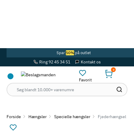
Spar
50%
på outlet
Ring 92 45 34 51
Kontakt os
0
Favorit
Forside
Hængsler
Specielle hængsler
Fjederhængsel - ud