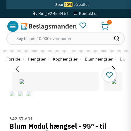
Spar
50%
på outlet
Ring 92 45 34 51
Kontakt os
0
Forside
Hængsler
Kophængsler
Blum hængsler
Blum M
342.57.601
Blum Modul hængsel - 95º - til