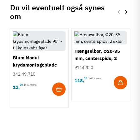
Du vil eventuelt også synes
keyboard_arrow_left
keyboard_arrow_right
om
Forrige
Næste
Hængselbor, Ø20-35
Blum Modul
mm, centerspids, 2
krydsmontageplade
skær
911420.0
95º - til køleskabslåger
342.49.710
15
Inkl. moms
118
,
60
Inkl. moms
11
,
K
k
K
3