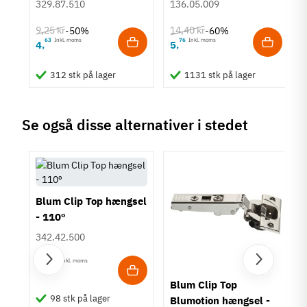
329.87.510
136.05.009
Dørtykkelse
16 mm
9,25 kr
14,40 kr
-50%
-60%
17 mm
63
Inkl. moms
76
Inkl. moms
4
5
,
,
18 mm
19 mm
312 stk på lager
1131 stk på lager
20 mm
21 mm
22 mm
Se også disse alternativer i stedet
23 mm
24 mm
25 mm
26 mm
27 mm
28 mm
Blum Clip Top hængsel
29 mm
- 110º
30 mm
342.42.500
31 mm
32 mm
05
Inkl. moms
22
,
Egenskaber
Blum Clip Top
Automatisk lukkefjeder
98 stk på lager
Blumotion hængsel -