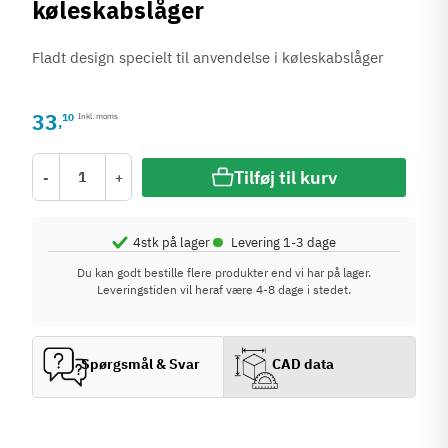
køleskabslåger
Fladt design specielt til anvendelse i køleskabslåger
33
10
Inkl. moms
,
Tilføj til kurv
-
+
•
4
stk på lager
Levering 1-3 dage
Du kan godt bestille flere produkter end vi har på lager.
Leveringstiden vil heraf være 4-8 dage i stedet.
Spørgsmål & Svar
CAD data