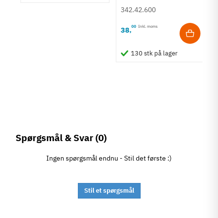
Kophul Boredybde
110º
342.42.600
13 mm
Maks. lågeoverlæg
00
Inkl. moms
38
,
18 mm
130 stk på lager
Tilstand
Ny
Spørgsmål & Svar
(0)
Ingen spørgsmål endnu - Stil det første :)
Stil et spørgsmål