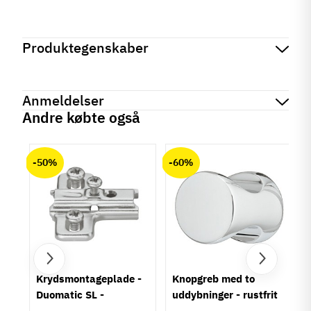
Produktegenskaber
Mærker
Haefele
Reference
342.57.601
Anmeldelser
På lager
4 Varer
Andre købte også
Produktinformation
chat
Anmeldelser (0)
Farve
-50%
-60%
Forniklet
Montering
Påskruning
Borehul
Ø35 mm
Åbningsvinkel
95°
um
Krydsmontageplade -
Knopgreb med to
Anvendelse
Duomatic SL -
uddybninger - rustfrit
Køleskab
Euroskruer
stål