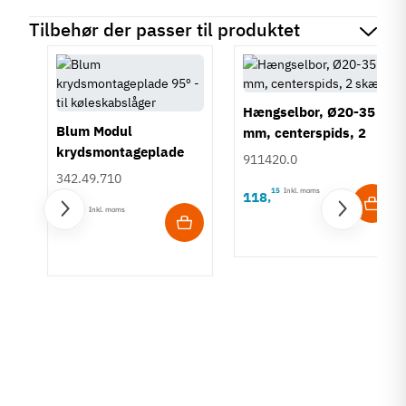
Tilbehør der passer til produktet
Hængselbor, Ø20-35
Blum Modul
mm, centerspids, 2
krydsmontageplade
skær
911420.0
95º - til
342.49.710
køleskabslåger
15
Inkl. moms
118
,
60
Inkl. moms
11
,