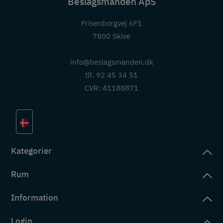
Beslagsmanden ApS
Frisenborgvej 6F1
7800 Skive
info@beslagsmanden.dk
tlf. 92 45 34 51
CVR: 41188871
Kategorier
Rum
slag
rd
Information
deværelse
eb
yggers
Login