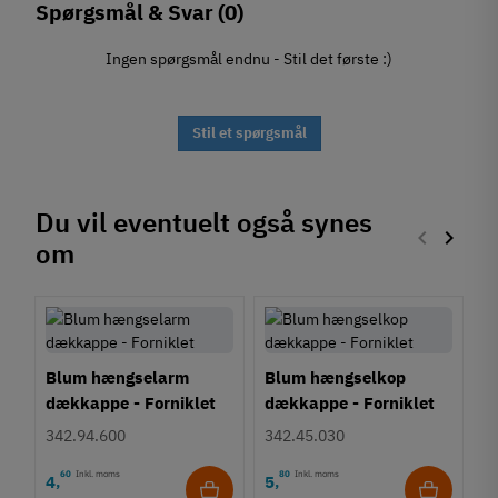
Spørgsmål & Svar
(0)
Ingen spørgsmål endnu - Stil det første :)
Stil et spørgsmål
Du vil eventuelt også synes
keyboard_arrow_left
keyboard_arrow_right
om
Forrige
Næste
Blum hængselarm
Blum hængselkop
dækkappe - Forniklet
dækkappe - Forniklet
342.94.600
342.45.030
60
Inkl. moms
80
Inkl. moms
4
5
,
,