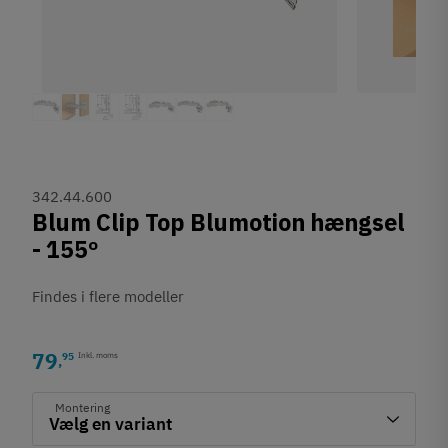
342.44.600
Blum Clip Top Blumotion hængsel
- 155º
Findes i flere modeller
79
95
Inkl. moms
,
Montering