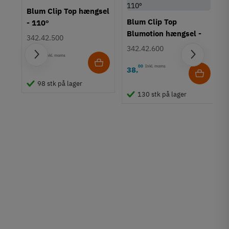
30 mm
Blum Clip Top hængsel
31 mm
Blum Clip Top
- 110º
Blumotion hængsel -
Egenskaber
342.42.500
110º
Automatisk lukkefjeder
342.42.600
Clip
05
Inkl. moms
22
,
Deaktiverbar soft-close
00
Inkl. moms
38
,
Soft-close (Blumotion)
98 stk på lager
Top
130 stk på lager
Kophul Boredybde
12 mm
Maks. lågeoverlæg
19 mm
Tilstand
Ny