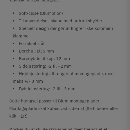
Soft-close (Blumotion)
Til anvendelse i skabe med udtrækshylder
Specielt design der gør at fingrer ikke kommer i
klemme
Forniklet stål
Borehul: Ø35 mm
Boredybde til kop: 12 mm
Sidejustering: -2 til +2 mm
Højdejustering afhænger af montageplade, men
maks +/- 3 mm
Dybdejustering: -2 til +3 mm
Dette hængsel passer til Blum montageplader.
Montageplade skal købes ved siden af (Se tilbehør eller
klik
HER
).
Ønsker du at s
kjule skruerne og giver hængslet et