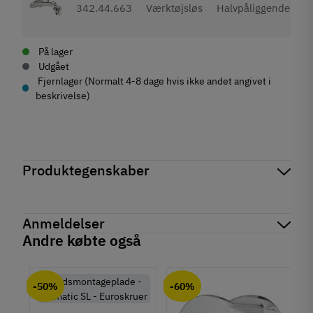
342.44.663
Værktøjsløs
Halvpåliggende
På lager
Udgået
Fjernlager (Normalt 4-8 dage hvis ikke andet angivet i
beskrivelse)
Produktegenskaber
Mærker
Haefele
Reference
342.44.600
Anmeldelser
På lager
7 Varer
Andre købte også
Produktinformation
chat
Anmeldelser (0)
Farve
-50%
-60%
Forniklet
Der er ingen kundeanmeldelser endnu.
Montering