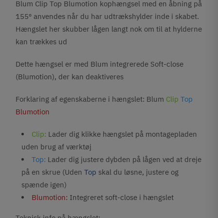
Blum Clip Top Blumotion kophængsel med en åbning på
155º anvendes når du har udtrækshylder inde i skabet.
Hængslet her skubber lågen langt nok om til at hylderne
kan trækkes ud
Dette hængsel er med Blum integrerede Soft-close
(Blumotion), der kan deaktiveres
Forklaring af egenskaberne i hængslet: Blum
Clip
Top
Blumotion
Clip:
Lader dig klikke hængslet på montagepladen
uden brug af værktøj
Top:
Lader dig justere dybden på lågen ved at dreje
på en skrue (Uden
Top
skal du løsne, justere og
spænde igen)
Blumotion:
Integreret soft-close i hængslet
Teknisk info på hængslet: