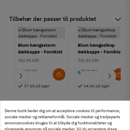
Tilbehør der passer til produktet
Blum hængselarm
Blum hængselkop
dækkappe - Forniklet
dækkappe - Forniklet
342.94.600
342.45.030
60
Inkl. moms
80
Inkl. moms
4
5
,
,
ns
57 stk på lager
64 stk på lager
Denne butik beder dig om at acceptere cookies til performance,
sociale medier og reklameformål. Sociale medier og tredjeparts
annoncecookies bruges til at tilbyde dig funktionaliteter og
tilpassede annoncer på sociale medier. Vil du acceptere disse