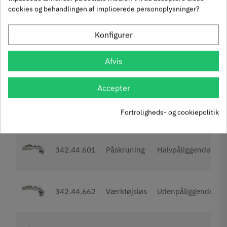
cookies og behandlingen af implicerede personoplysninger?
Konfigurer
Overblik over varianter
Afvis
Hængsel
Billed
Ref.
Montering
anvendelse
Accepter
342.44.600
Påskruning
Udenpåliggende
Fortroligheds- og cookiepolitik
342.44.601
Påskruning
Halvpåliggende
342.44.662
Værktøjsløs
Udenpåliggende