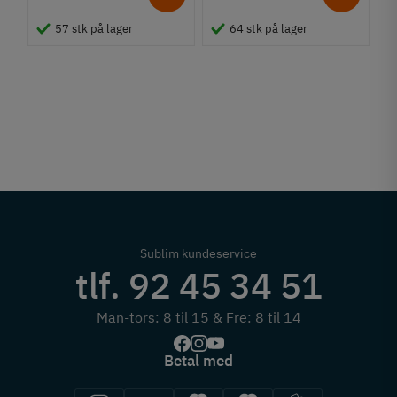
B
57 stk på lager
64 stk på lager
S
F
3
1
Sublim kundeservice
tlf. 92 45 34 51
Man-tors: 8 til 15 & Fre: 8 til 14
Betal med