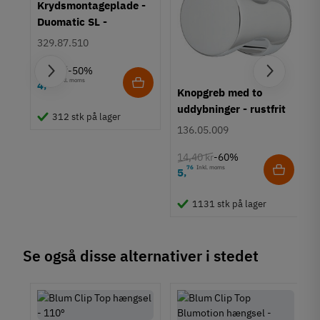
Krydsmontageplade -
Påskruning
Duomatic SL -
Værktøjsløs
Euroskruer
329.87.510
Borehul
Ø35 mm
9,25 kr
-50%
Åbningsvinkel
63
Inkl. moms
4
,
um
Knopgreb med to
155°
uddybninger - rustfrit
312 stk på lager
Anvendelse
stål
136.05.009
Skabe med udtrækshylder
Standard
14,40 kr
-60%
Dørtykkelse
76
Inkl. moms
5
,
20 mm
21 mm
1131 stk på lager
22 mm
23 mm
24 mm
Se også disse alternativer i stedet
25 mm
26 mm
27 mm
28 mm
29 mm