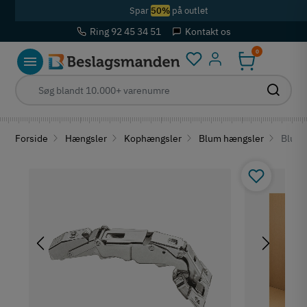
Spar
50%
på outlet
Ring 92 45 34 51
Kontakt os
0
Log ind
Forside
Hængsler
Kophængsler
Blum hængsler
Blum 