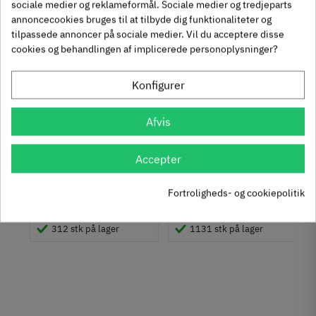
sociale medier og reklameformål. Sociale medier og tredjeparts
Reference
245.50.310
annoncecookies bruges til at tilbyde dig funktionaliteter og
Anmeldelser
Tilstand
Ny
tilpassede annoncer på sociale medier. Vil du acceptere disse
Andre købte også
cookies og behandlingen af implicerede personoplysninger?
chat
Anmeldelser (0)
Konfigurer
-50%
-60%
Krydsmontageplade -
Knopgreb med to
Afvis
Duomatic SL -
uddybninger - rustfrit
Euroskruer
stål
329.87.510
136.05.009
Accepter
9,25 kr
14,40 kr
-50%
-60%
Fortroligheds- og cookiepolitik
63
Inkl. moms
76
Inkl. moms
4
5
,
,
um
312 stk på lager
1131 stk på lager