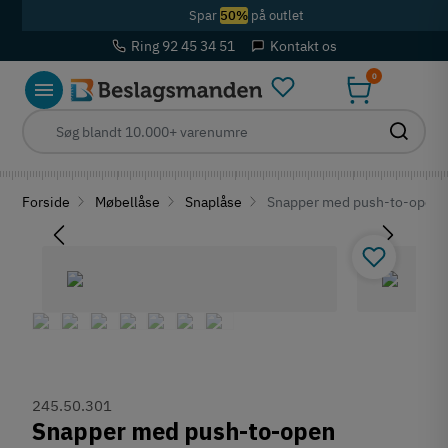
Spar
50%
på outlet
Ring 92 45 34 51
Kontakt os
0
Forside
Møbellåse
Snaplåse
Snapper med push-to-open f
245.50.301
Snapper med push-to-open