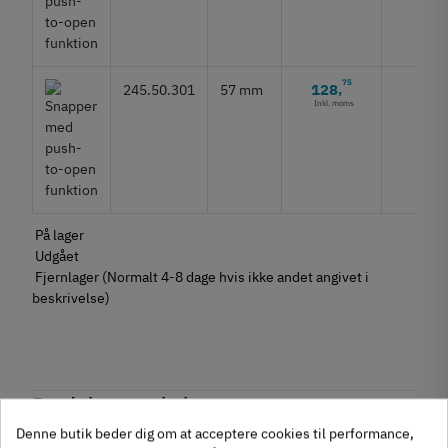
75
128
245.50.301
57 mm
,
Inkl. moms
På lager
Udgået
Fjernlager (Normalt 4-8 dage hvis ikke andet angivet i
beskrivelse)
Produktegenskaber
Mærker
Haefele
Denne butik beder dig om at acceptere cookies til performance,