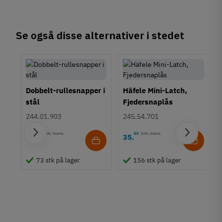
Se også disse alternativer i stedet
Dobbelt-rullesnapper i
Häfele Mini-Latch,
stål
Fjedersnaplås
244.01.903
245.54.701
05
Inkl. moms
85
Inkl. moms
11
35
,
,
r i
73 stk på lager
156 stk på lager