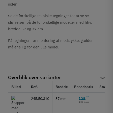
siden
Se de forskellige tekniske tegninger for at se se
størrelsen på de to forskellige modeller med hhv.
bredde 57 og 37 cm.
På tegningen for montering af modstykke, gælder
målene i () for den lille model.
Overblik over varianter
Billed
Ref.
Bredde
Enhedspris
Status
75
128
245.50.310
37 mm
,
Inkl. moms