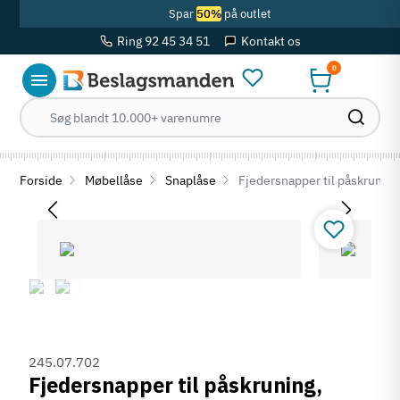
Spar
50%
på outlet
Ring 92 45 34 51
Kontakt os
0
Forside
Møbellåse
Snaplåse
Fjedersnapper til påskrunin
245.07.702
Fjedersnapper til påskruning,