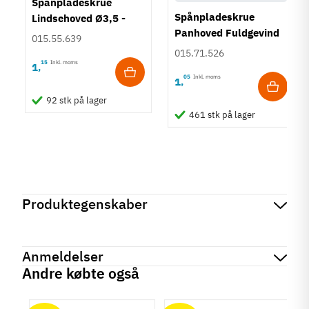
Spånpladeskrue
Spånpladeskrue
Lindsehoved Ø3,5 -
Panhoved Fuldgevind
PZ2
015.55.639
Ø3,0 - PZ1
015.71.526
15
Inkl. moms
1
,
05
Inkl. moms
1
,
92 stk på lager
461 stk på lager
Produktegenskaber
Mærker
Haefele
Reference
245.07.702
Anmeldelser
På lager
3 Varer
Andre købte også
Tilstand
Ny
chat
Anmeldelser (0)