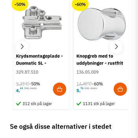
-50%
-60%
um
Krydsmontageplade -
Knopgreb med to
Duomatic SL -
uddybninger - rustfrit
Euroskruer
stål
329.87.510
136.05.009
9,25 kr
14,40 kr
-50%
-60%
63
Inkl. moms
76
Inkl. moms
4
5
,
,
312 stk på lager
1131 stk på lager
Se også disse alternativer i stedet