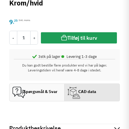
Krom/hvid
9
25
Inkl. moms
,
Tilføj til kurv
-
+
•
3
stk på lager
Levering 1-3 dage
Du kan godt bestille flere produkter end vi har på lager.
Leveringstiden vil heraf være 4-8 dage i stedet.
Spørgsmål & Svar
CAD data
Produktbeskrivelse