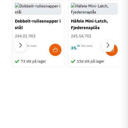
Dobbelt-rullesnapper i
Häfele Mini-Latch,
stål
Fjedersnaplås
244.01.903
245.54.701
05
Inkl. moms
85
Inkl. moms
11
35
,
,
r i
73 stk på lager
156 stk på lager