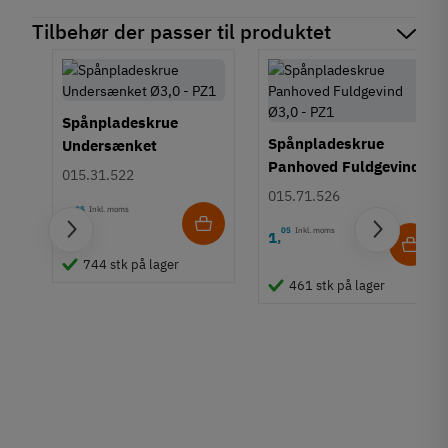
Tilbehør der passer til produktet
Spånpladeskrue
Spånpladeskrue
Undersænket
Panhoved Fuldgevind
Fuldgevind Ø3,0 - PZ1
015.31.522
Ø3,0 - PZ1
015.71.526
95
Inkl. moms
0
,
05
Inkl. moms
1
,
e
744 stk på lager
461 stk på lager