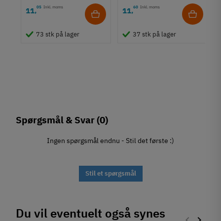
05
Inkl. moms
60
Inkl. moms
11
11
,
,
73 stk på lager
37 stk på lager
Spørgsmål & Svar
(0)
Ingen spørgsmål endnu - Stil det første :)
Stil et spørgsmål
Du vil eventuelt også synes
keyboard_arrow_left
keyboard_arrow_right