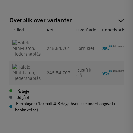
Overblik over varianter
Billed
Ref.
Overflade
Enhedspris
85
Inkl. moms
245.54.701
Forniklet
35
,
Rustfrit
85
Inkl. moms
245.54.707
95
,
stål
På lager
Udgået
Fjernlager (Normalt 4-8 dage hvis ikke andet angivet i
beskrivelse)