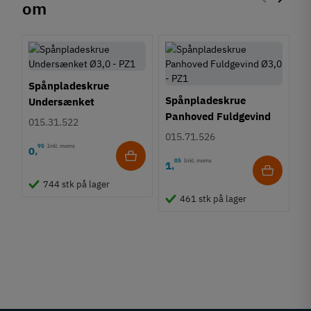
om
Forrige
Næste
Spånpladeskrue
Spånpladeskrue
Undersænket
Panhoved Fuldgevind
Fuldgevind Ø3,0 - PZ1
015.31.522
Ø3,0 - PZ1
015.71.526
95
Inkl. moms
0
,
05
Inkl. moms
1
,
M
744 stk på lager
M
461 stk på lager
f
2
1