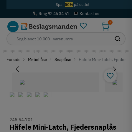
Spar
50%
på outlet
Ring 92 45 34 51
Kontakt os
0
Forside
Møbellåse
Snaplåse
Häfele Mini-Latch, Fjedersn
245.54.701
Häfele Mini-Latch, Fjedersnaplås