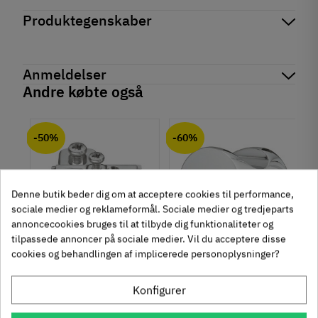
Produktegenskaber
Mærker
Haefele
Reference
245.54.701
Anmeldelser
På lager
156 Varer
Andre købte også
Tilstand
Ny
chat
Anmeldelser (0)
-50%
-60%
Denne butik beder dig om at acceptere cookies til performance,
sociale medier og reklameformål. Sociale medier og tredjeparts
annoncecookies bruges til at tilbyde dig funktionaliteter og
tilpassede annoncer på sociale medier. Vil du acceptere disse
cookies og behandlingen af implicerede personoplysninger?
um
Krydsmontageplade -
Knopgreb med to
Duomatic SL -
uddybninger - rustfrit
Euroskruer
stål
Konfigurer
329.87.510
136.05.009