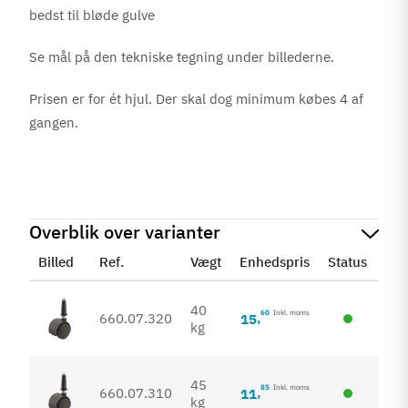
bedst til bløde gulve
Se mål på den tekniske tegning under billederne.
Prisen er for ét hjul. Der skal dog minimum købes 4 af
gangen.
Overblik over varianter
Billed
Ref.
Vægt
Enhedspris
Status
Ant
40
60
Inkl. moms
660.07.320
15
,
16
kg
45
85
Inkl. moms
660.07.310
11
,
70
kg