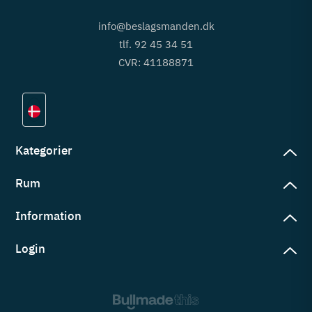
info@beslagsmanden.dk
tlf. 92 45 34 51
CVR: 41188871
Kategorier
Rum
slag
rd
Information
deværelse
eb
yggers
Login
vering
ul
tré
tingelser
ngsler
g ind på konto
rderobe
em er vi
s
ne ordrer