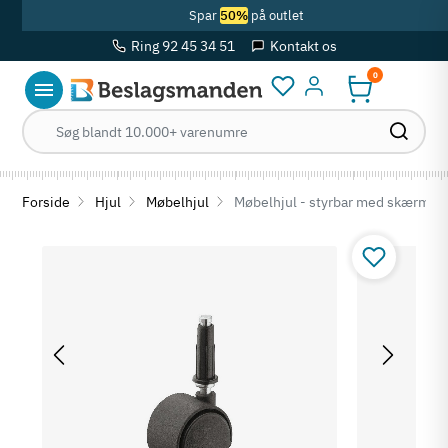
Spar
50%
på outlet
Ring 92 45 34 51
Kontakt os
0
Log ind
Forside
Hjul
Møbelhjul
Møbelhjul - styrbar med skærm, i