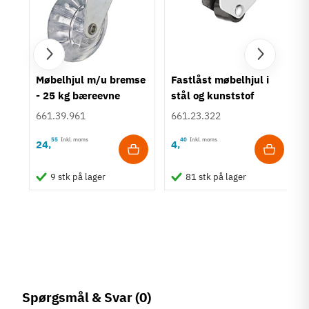
Møbelhjul m/u bremse
Fastlåst møbelhjul i
- 25 kg bæreevne
stål og kunststof
661.39.961
661.23.322
55
Inkl. moms
40
Inkl. moms
24
4
,
,
9 stk på lager
81 stk på lager
Spørgsmål & Svar
(0)