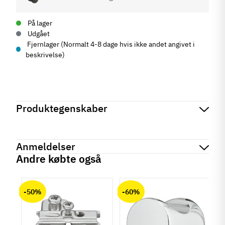
På lager
Udgået
Fjernlager (Normalt 4-8 dage hvis ikke andet angivet i
beskrivelse)
Produktegenskaber
Mærker
Haefele
Reference
660.07.310
Anmeldelser
På lager
70 Varer
Andre købte også
Produktinformation
chat
Anmeldelser (0)
Materiale
-50%
-60%
Kunststof
Der er ingen kundeanmeldelser endnu.
Farve
Sort