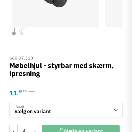
660.07.310
Møbelhjul - styrbar med skærm,
ipresning
11
85
Inkl. moms
,
Vægt
Vælg en variant
-
+