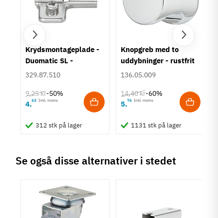
Montering
Ipresning
Løbeflade
Hård hjulflade
um
Krydsmontageplade -
Knopgreb med to
Bæreevne
Duomatic SL -
uddybninger - rustfrit
40 til 69 kg
Euroskruer
stål
329.87.510
136.05.009
Tilstand
Ny
9,25 kr
14,40 kr
-50%
-60%
63
Inkl. moms
76
Inkl. moms
4
5
,
,
312 stk på lager
1131 stk på lager
Se også disse alternativer i stedet