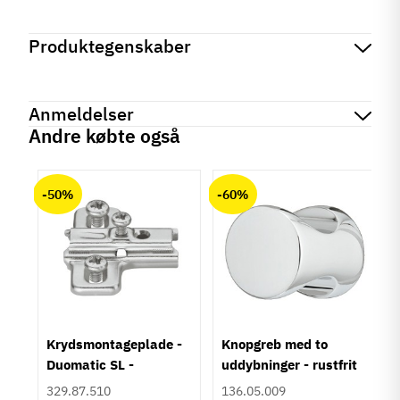
Produktegenskaber
Mærker
Haefele
Reference
661.23.720
Anmeldelser
På lager
13 Varer
Andre købte også
Produktinformation
chat
Anmeldelser (0)
Materiale
-50%
-60%
Kunststof
Der er ingen kundeanmeldelser endnu.
Stål
Farve
Sort
Montering
Montageplade
Løbeflade
um
Krydsmontageplade -
Knopgreb med to
Hård hjulflade
Duomatic SL -
uddybninger - rustfrit
Bæreevne
Euroskruer
stål
329.87.510
136.05.009
70 til 134 kg