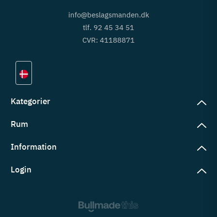
info@beslagsmanden.dk
tlf. 92 45 34 51
CVR: 41188871
Kategorier
Rum
slag
rd
Information
deværelse
eb
yggers
Login
vering
ul
tré
tingelser
ngsler
g ind på konto
rderobe
em er vi
s
ne ordrer
ntor