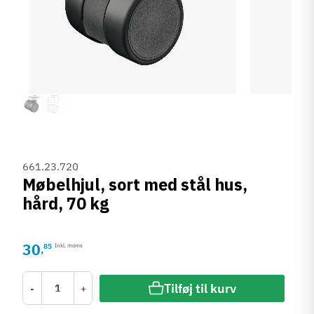
661.23.720
Møbelhjul, sort med stål hus,
hård, 70 kg
30
85
Inkl. moms
,
Tilføj til kurv
-
+