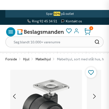
OBS! Se ferie åbningstider her
Spar
50%
på outlet
Ring 92 45 34 51
Kontakt os
0
Log ind
Forside
Hjul
Møbelhjul
Møbelhjul, sort med stål hus, hård