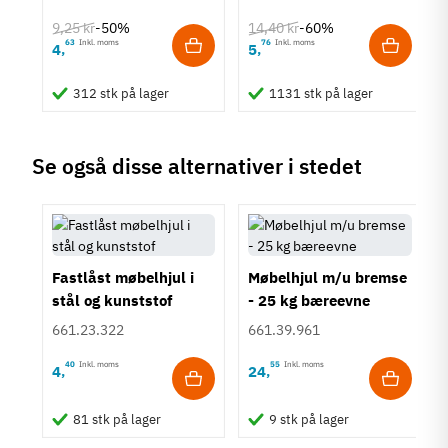
9,25 kr
14,40 kr
-50%
-60%
Tilstand
Ny
63
Inkl. moms
76
Inkl. moms
4
5
,
,
312 stk på lager
1131 stk på lager
Se også disse alternativer i stedet
Fastlåst møbelhjul i
Møbelhjul m/u bremse
stål og kunststof
- 25 kg bæreevne
661.23.322
661.39.961
40
Inkl. moms
55
Inkl. moms
4
24
,
,
81 stk på lager
9 stk på lager