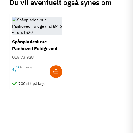
Du vil eventuelt også synes om
Spånpladeskrue
Panhoved Fuldgevind
Ø4,5 - Torx TS25
015.73.928
15
Inkl. moms
1
,
700 stk på lager