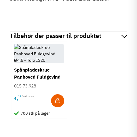
Tilbehør der passer til produktet
Spånpladeskrue
Panhoved Fuldgevind
Ø4,5 - Torx TS25
015.73.928
15
Inkl. moms
1
,
700 stk på lager