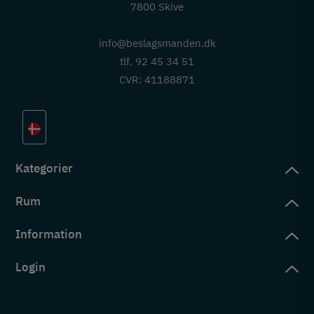
7800 Skive
info@beslagsmanden.dk
tlf. 92 45 34 51
CVR: 41188871
Kategorier
Rum
slag
rd
Information
deværelse
eb
yggers
Login
vering
ul
tré
tingelser
ngsler
g ind på konto
rderobe