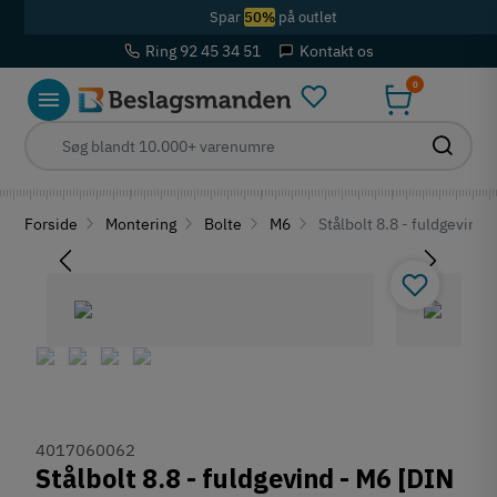
Spar
50%
på outlet
Ring 92 45 34 51
Kontakt os
0
Forside
Montering
Bolte
M6
Stålbolt 8.8 - fuldgevind 
4017060062
Stålbolt 8.8 - fuldgevind - M6 [DIN