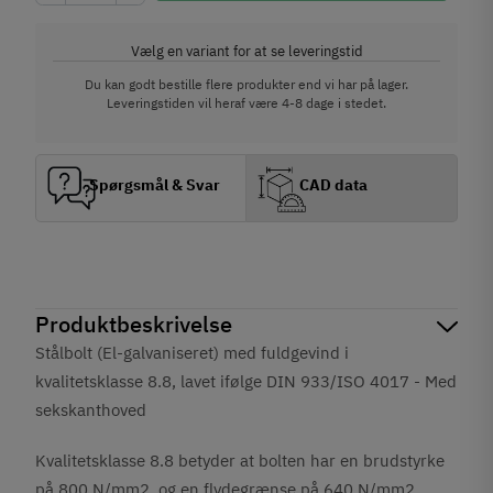
Vælg en variant for at se leveringstid
Du kan godt bestille flere produkter end vi har på lager.
Leveringstiden vil heraf være 4-8 dage i stedet.
Spørgsmål & Svar
CAD data
Produktbeskrivelse
Stålbolt (El-galvaniseret) med fuldgevind i
kvalitetsklasse 8.8, lavet ifølge DIN 933/ISO 4017 - Med
sekskanthoved
Kvalitetsklasse 8.8 betyder at bolten har en brudstyrke
på 800 N/mm2, og en flydegrænse på 640 N/mm2