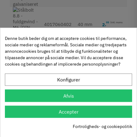
05
Inkl. moms
4017060402
40 mm
2
,
Denne butik beder dig om at acceptere cookies til performance,
sociale medier og reklameformål. Sociale medier og tredjeparts
annoncecookies bruges til at tilbyde dig funktionaliteter og
tilpassede annoncer på sociale medier. Vil du acceptere disse
55
Inkl. moms
4017060452
45 mm
1
,
cookies og behandlingen af implicerede personoplysninger?
Konfigurer
05
Inkl. moms
4017060502
50 mm
2
,
Afvis
Accepter
Fortroligheds- og cookiepolitik
30
Inkl. moms
4017060552
55 mm
3
,