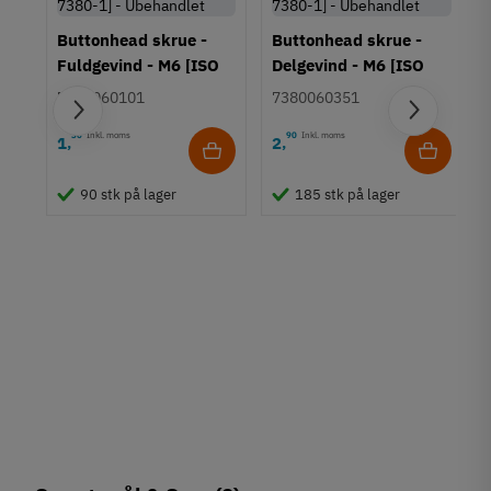
75 mm
80 mm
Buttonhead skrue -
Buttonhead skrue -
90 mm
Fuldgevind - M6 [ISO
Delgevind - M6 [ISO
100 mm
7380-1] -
7380-1] -
7380060101
7380060351
120 mm
Ubehandlet/sort
Ubehandlet/sort
30
Inkl. moms
90
Inkl. moms
1
2
,
,
Tilstand
Ny
90 stk på lager
185 stk på lager
-