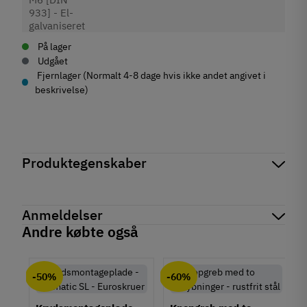
På lager
Udgået
Fjernlager (Normalt 4-8 dage hvis ikke andet angivet i
beskrivelse)
Produktegenskaber
Mærker
Pajo-Bolte
Reference
4017060102
Anmeldelser
På lager
0 Varer
Andre købte også
Produktinformation
chat
Anmeldelser (0)
Materiale
-50%
-60%
Stål
Overflade