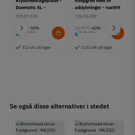
Krydsmontageplade -
Knopgreb med to
El-galvaniseret
Duomatic SL -
uddybninger - rustfrit
Længde
Euroskruer
stål
329.87.510
136.05.009
6 mm
8 mm
9,25 kr
14,40 kr
-50%
-60%
10 mm
63
Inkl. moms
76
Inkl. moms
4
5
,
,
12 mm
um
14 mm
312 stk på lager
1131 stk på lager
16 mm
18 mm
20 mm
22 mm
25 mm
30 mm
35 mm
40 mm
45 mm
Se også disse alternativer i stedet
50 mm
55 mm
60 mm
65 mm
70 mm