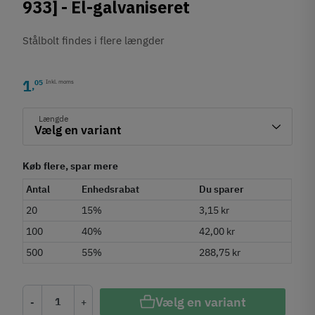
933] - El-galvaniseret
Stålbolt findes i flere længder
1
05
Inkl. moms
,
Længde
Køb flere, spar mere
Antal
Enhedsrabat
Du sparer
20
15%
3,15 kr
100
40%
42,00 kr
500
55%
288,75 kr
Vælg en variant
-
+