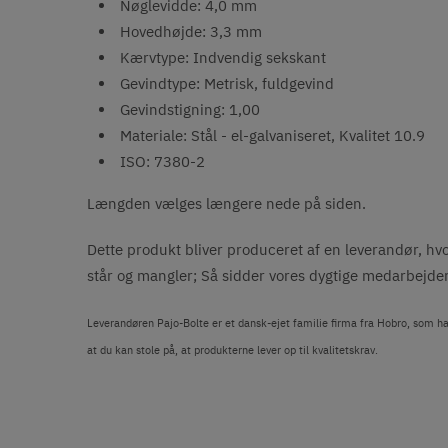
Nøglevidde: 4,0 mm
Hovedhøjde: 3,3 mm
Kærvtype: Indvendig sekskant
Gevindtype: Metrisk, fuldgevind
Gevindstigning: 1,00
Materiale: Stål - el-galvaniseret, Kvalitet 10.9
ISO: 7380-2
Længden vælges længere nede på siden.
Dette produkt bliver produceret af en leverandør, hvo
står og mangler; Så sidder vores dygtige medarbejder k
Leverandøren Pajo-Bolte er et dansk-ejet familie firma fra Hobro, som h
at du kan stole på, at produkterne lever op til kvalitetskrav.