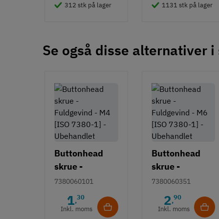
312 stk på lager
1131 stk på lager
Se også disse alternativer i
Buttonhead
Buttonhead
skrue -
skrue -
Fuldgevind -
Delgevind - M6
7380060101
7380060351
M6 [ISO 7380-
[ISO 7380-1] -
1
2
30
90
,
,
1] -
Ubehandlet/so
Inkl. moms
Inkl. moms