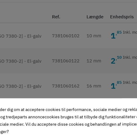
Ref.
Længde
Enhedspris
85
Inkl. m
1
,
7381060102
10 mm
10
Inkl. m
2
,
7381060122
12 mm
85
Inkl. m
1
,
7381060162
16 mm
10
Inkl. m
2
,
der dig om at acceptere cookies til performance, sociale medier og rek
7381060202
20 mm
og tredjeparts annoncecookies bruges til at tilbyde dig funktionaliteter
ciale medier. Vil du acceptere disse cookies og behandlingen af implic
nger?
35
Inkl. m
2
,
7381060252
25 mm