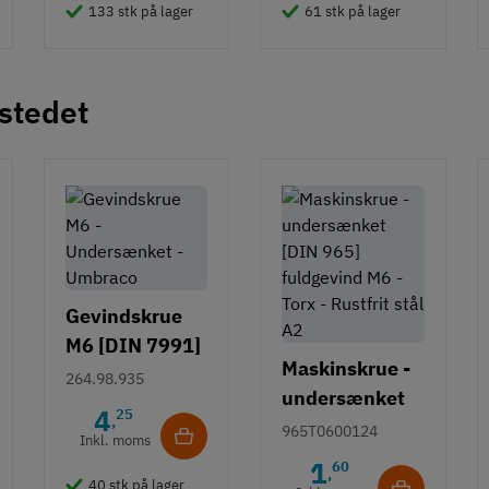
133 stk på lager
61 stk på lager
 stedet
Gevindskrue
M6 [DIN 7991]
Maskinskrue -
- Undersænket
264.98.935
undersænket
- Umbraco
4
25
,
[DIN 965]
965T0600124
Inkl. moms
fuldgevind M6
1
60
,
- Torx30 - A2
40 stk på lager