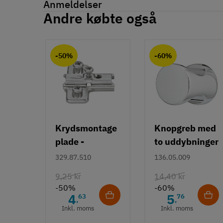
Anmeldelser
På lager
391 Varer
Andre købte også
Produktinformation
Anmeldelser (0)
chat
Materiale
-50%
-60%
Stål
Overflade
El-galvaniseret
Længde
6 mm
8 mm
Krydsmontage
Knopgreb med
10 mm
plade -
to uddybninger
12 mm
Duomatic SL -
- rustfrit stål
329.87.510
136.05.009
16 mm
Euroskruer
20 mm
9,25 kr
14,40 kr
25 mm
-50%
-60%
4
5
63
76
,
,
Tilstand
Ny
Inkl. moms
Inkl. moms