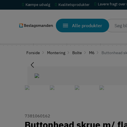
Lavere fragt over
Kæmpe udvalg
Kvalitetsprodukter
Alle produkter
Forside
Montering
Bolte
M6
Buttonhead skr
7381060162
Buttonhead skrue m/ fla