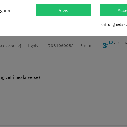
igurer
Afvis
Acce
60
Inkl. m
5
,
7381060062
6 mm
Fortroligheds- 
10
Inkl. m
3
,
7381060082
8 mm
givet i beskrivelse)