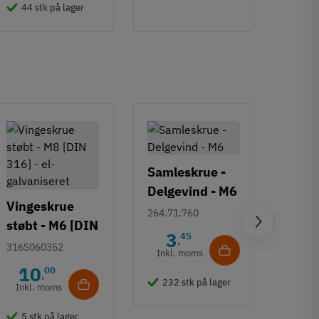
44 stk på lager
50 
Samleskrue -
Delgevind - M6
Vingeskrue
264.71.760
støbt - M6 [DIN
Mask
3
45
,
316] - el-
316S060352
panh
Inkl. moms
galvaniseret
[DIN
10
00
7985T
,
232 stk på lager
delg
Inkl. moms
2
Torx
Inkl
5 stk på lager