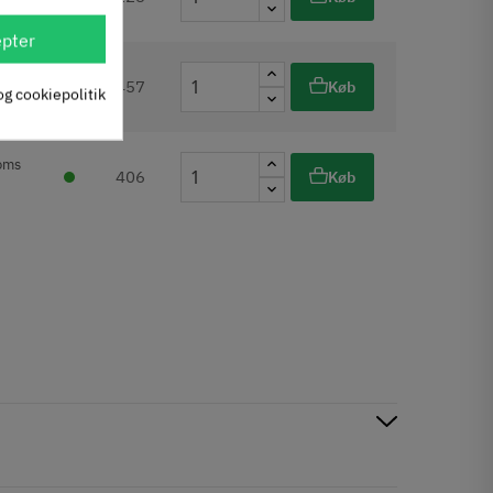
pter
oms
457
Køb
og cookiepolitik
oms
406
Køb