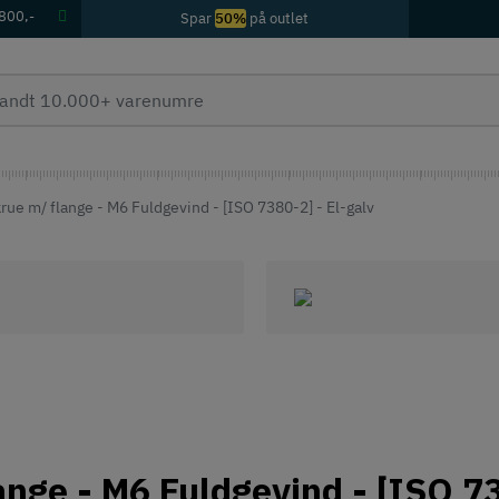
 800,-
Spar
50%
på outlet
ue m/ flange - M6 Fuldgevind - [ISO 7380-2] - El-galv
nge - M6 Fuldgevind - [ISO 73