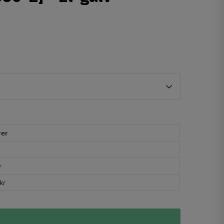
rer
r
kr