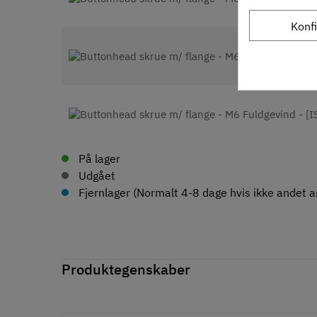
Konf
På lager
Udgået
Fjernlager (Normalt 4-8 dage hvis ikke andet an
Produktegenskaber
Mærker
Pajo-Bolte
Reference
7381060162