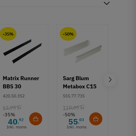
-35%
-50%
-50%
Matrix Runner
Sarg Blum
Greb 
BBS 30
Metabox C15
Rund
kugleudtræk -
320 M - højde
mm
420.50.352
555.77.735
108.6
sort - 500 mm
86 mm
62,95 kr
110,05 kr
132,6
-35%
-50%
-50%
40
55
6
92
03
,
,
Inkl. moms
Inkl. moms
Inkl