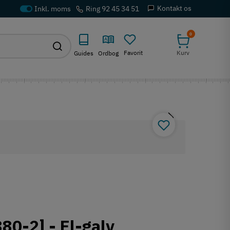
Kontakt os
Ring 92 45 34 51
0
Favorit
Kurv
Guides
Ordbog
80-2] - El-galv