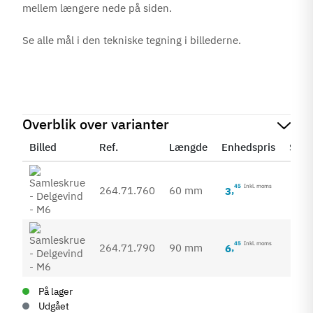
mellem længere nede på siden.
Se alle mål i den tekniske tegning i billederne.
Overblik over varianter
Billed
Ref.
Længde
Enhedspris
Stat
45
Inkl. moms
264.71.760
60 mm
3
,
45
Inkl. moms
264.71.790
90 mm
6
,
På lager
Udgået