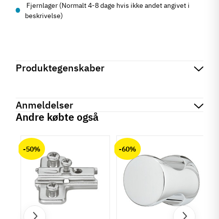
Fjernlager (Normalt 4-8 dage hvis ikke andet angivet i
beskrivelse)
Produktegenskaber
Mærker
Haefele
Reference
264.71.760
Anmeldelser
På lager
232 Varer
Andre købte også
Produktinformation
chat
Anmeldelser (0)
Materiale
-50%
-60%
Stål
Overflade
Forniklet
Længde
60 mm
90 mm