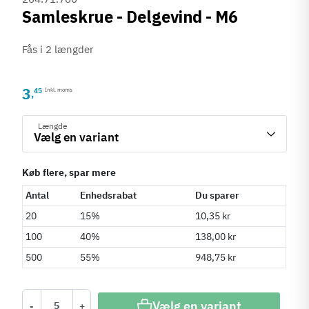
Samleskrue - Delgevind - M6
Fås i 2 længder
3
45
Inkl. moms
,
Længde
Køb flere, spar mere
Antal
Enhedsrabat
Du sparer
20
15%
10,35 kr
100
40%
138,00 kr
500
55%
948,75 kr
Vælg en variant
-
+