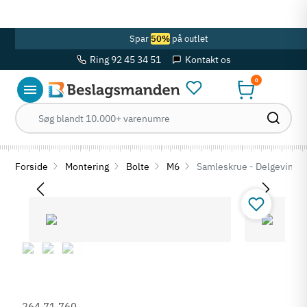
OBS! Se ferie åbningstider her
Spar
50%
på outlet
Ring 92 45 34 51
Kontakt os
0
Forside
Montering
Bolte
M6
Samleskrue - Delgevind -
264.71.760