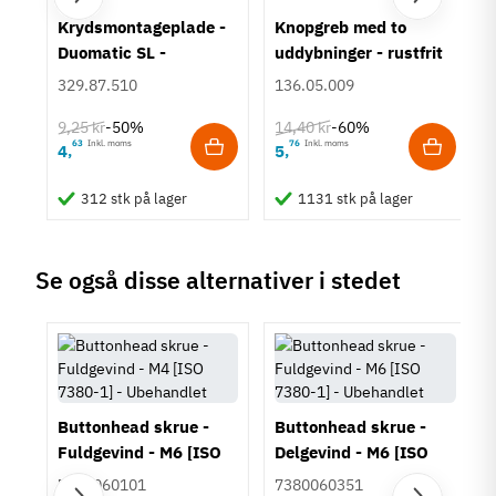
Tilstand
Ny
um
Krydsmontageplade -
Knopgreb med to
Duomatic SL -
uddybninger - rustfrit
Euroskruer
stål
329.87.510
136.05.009
9,25 kr
14,40 kr
-50%
-60%
63
Inkl. moms
76
Inkl. moms
4
5
,
,
312 stk på lager
1131 stk på lager
Se også disse alternativer i stedet
Buttonhead skrue -
Buttonhead skrue -
Fuldgevind - M6 [ISO
Delgevind - M6 [ISO
7380-1] -
7380-1] -
7380060101
7380060351