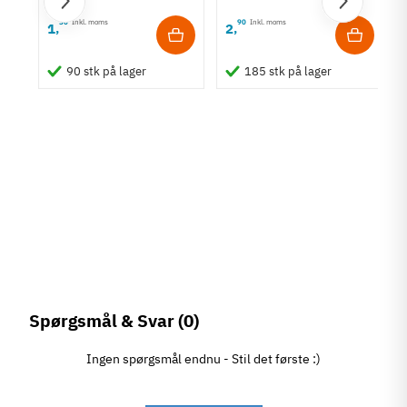
Ubehandlet/sort
Ubehandlet/sort
30
Inkl. moms
90
Inkl. moms
1
2
,
,
90 stk på lager
185 stk på lager
et
Spørgsmål & Svar
(0)
Ingen spørgsmål endnu - Stil det første :)