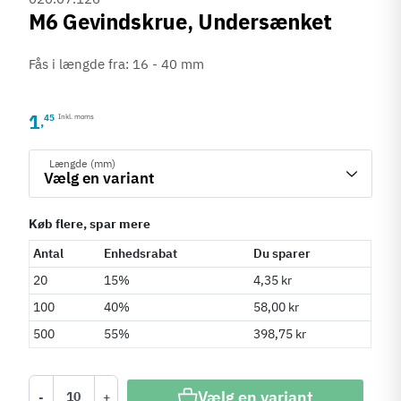
M6 Gevindskrue, Undersænket
Fås i længde fra: 16 - 40 mm
1
45
Inkl. moms
,
Længde (mm)
Køb flere, spar mere
Antal
Enhedsrabat
Du sparer
20
15%
4,35 kr
100
40%
58,00 kr
500
55%
398,75 kr
Vælg en variant
-
+