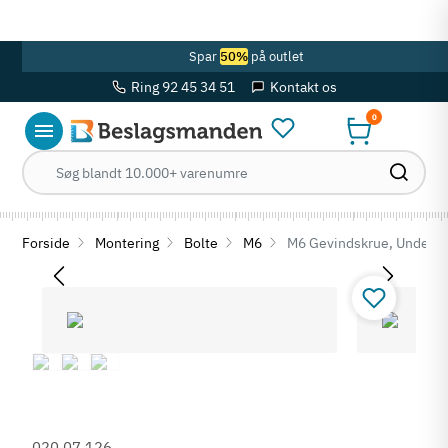
OBS! Se ferie åbningstider her
Spar
50%
på outlet
Ring 92 45 34 51
Kontakt os
0
Forside
Montering
Bolte
M6
M6 Gevindskrue, Unders
020.07.126