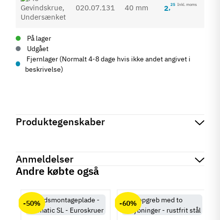
25
Inkl. moms
020.07.131
40 mm
2
,
På lager
Udgået
Fjernlager (Normalt 4-8 dage hvis ikke andet angivet i
beskrivelse)
Produktegenskaber
Mærker
Haefele
Reference
020.07.126
Anmeldelser
På lager
270 Varer
Andre købte også
Produktinformation
chat
Anmeldelser (0)
Materiale
-50%
-60%
Forzinket stål
Stål