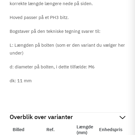
korrekte længde længere nede på siden.
Hoved passer på et PH3 bitz.
Bogstaver på den tekniske tegning svarer til:
L: Længden på bolten (som er den variant du vælger her
under)
d: diameter på bolten, i dette tilfælde: M6
dk: 11 mm
Overblik over varianter
Længde
Billed
Ref.
Enhedspris
Sta
(mm)