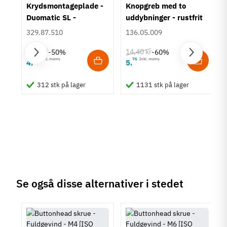
Krydsmontageplade -
Knopgreb med to
Overflade
Duomatic SL -
uddybninger - rustfrit
El-galvaniseret
Euroskruer
stål
329.87.510
136.05.009
Længde
16 mm
9,25 kr
14,40 kr
-50%
-60%
20 mm
63
Inkl. moms
76
Inkl. moms
4
5
,
,
25 mm
um
30 mm
312 stk på lager
1131 stk på lager
35 mm
40 mm
Tilstand
Ny
Se også disse alternativer i stedet