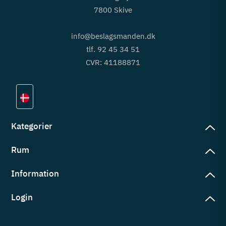
7800 Skive
info@beslagsmanden.dk
tlf. 92 45 34 51
CVR: 41188871
Kategorier
Rum
slag
rd
Information
deværelse
eb
yggers
Login
vering
ul
tré
tingelser
ngsler
g ind på konto