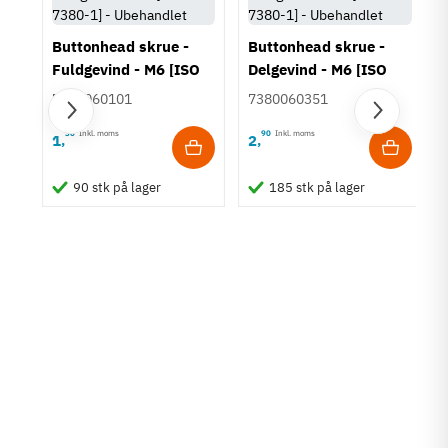
Buttonhead skrue -
Buttonhead skrue -
Fuldgevind - M6 [ISO
Delgevind - M6 [ISO
7380-1] -
7380-1] -
7380060101
7380060351
Ubehandlet/sort
Ubehandlet/sort
30
Inkl. moms
90
Inkl. moms
1
2
,
,
 -
rit
90 stk på lager
185 stk på lager