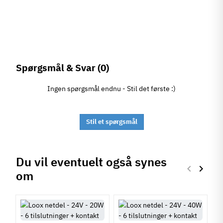
Spørgsmål & Svar
(0)
Ingen spørgsmål endnu - Stil det første :)
Stil et spørgsmål
Du vil eventuelt også synes
keyboard_arrow_left
keyboard_arrow_right
om
Forrige
Næste