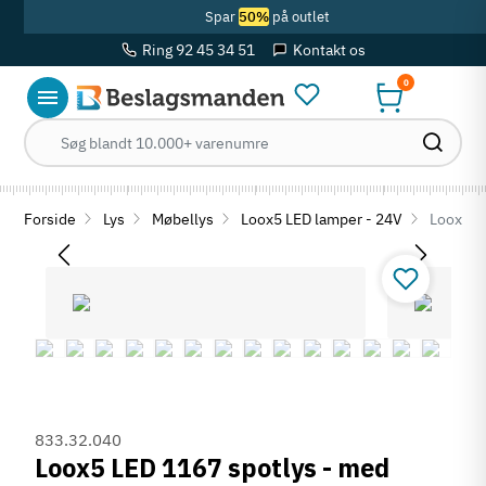
Spar
50%
på outlet
Ring 92 45 34 51
Kontakt os
0
Forside
Lys
Møbellys
Loox5 LED lamper - 24V
Loox5 LE
833.32.040
Loox5 LED 1167 spotlys - med