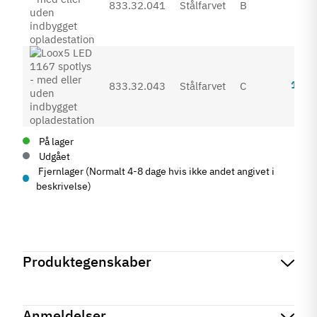
890
833.32.041
Stålfarvet
B
Inkl. 
1.01
833.32.043
Stålfarvet
C
Inkl. 
På lager
Udgået
Fjernlager (Normalt 4-8 dage hvis ikke andet angivet i
beskrivelse)
Produktegenskaber
Mærker
Haefele
Reference
833.32.050
Anmeldelser