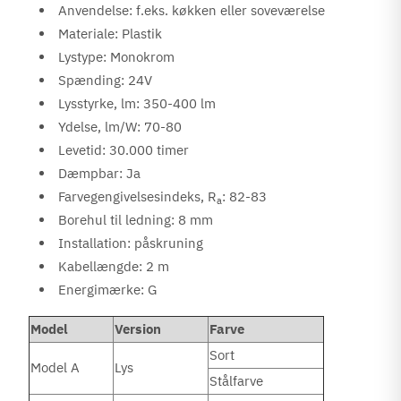
Anvendelse: f.eks. køkken eller soveværelse
Materiale: Plastik
Lystype: Monokrom
Spænding: 24V
Lysstyrke, lm: 350-400 lm
Ydelse, lm/W: 70-80
Levetid: 30.000 timer
Dæmpbar: Ja
Farvegengivelsesindeks, R
: 82-83
a
Borehul til ledning: 8 mm
Installation: påskruning
Kabellængde: 2 m
Energimærke: G
Model
Version
Farve
Sort
Model A
Lys
Stålfarve