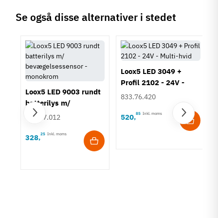
Se også disse alternativer i stedet
Loox5 LED 3049 +
Profil 2102 - 24V -
Loox5 LED 9003 rundt
Multi-hvid
833.76.420
batterilys m/
bevægelsessensor -
85
Inkl. moms
520
,
833.87.012
monokrom
25
Inkl. moms
328
,