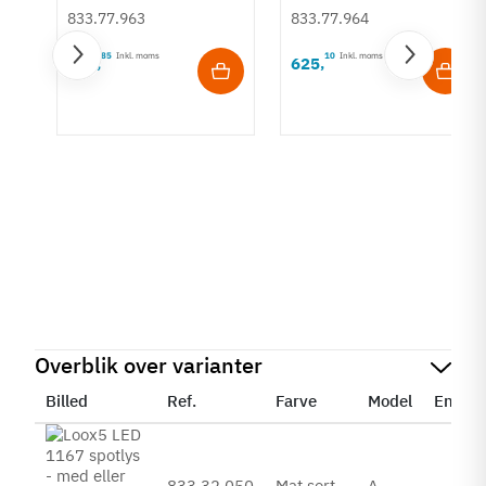
833.77.963
833.77.964
85
Inkl. moms
10
Inkl. moms
439
625
,
,
Overblik over varianter
Billed
Ref.
Farve
Model
Enheds
474
833.32.050
Mat sort
A