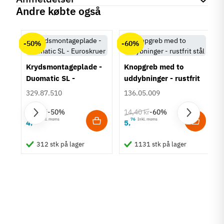
Produktinformation
Andre købte også
Lysstyrke - Lumen (lm)
chat
Anmeldelser (0)
300-399 lm
400-499 lm
-50%
-60%
Lysfarve - Kelvin (k)
2700 - 4000 K
Krydsmontageplade -
Knopgreb med to
Duomatic SL -
uddybninger - rustfrit
Energimærke
Euroskruer
stål
G
329.87.510
136.05.009
System
9,25 kr
14,40 kr
-50%
-60%
24V
63
Inkl. moms
76
Inkl. moms
4
5
,
,
um
Anvendelse
Häfele Connect Mesh
312 stk på lager
1131 stk på lager
Lamper/spots
Lystype
Monokrom
Tilstand
Ny