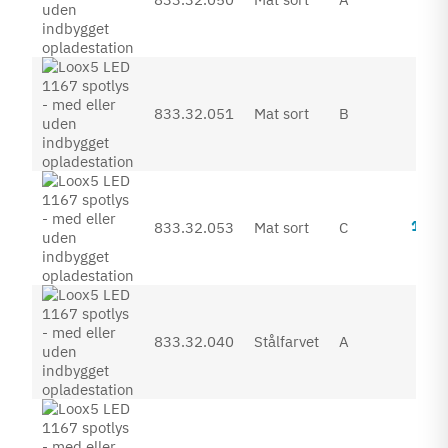
Inkl. 
890
833.32.051
Mat sort
B
Inkl. 
1.01
833.32.053
Mat sort
C
Inkl. 
507
833.32.040
Stålfarvet
A
Inkl. 