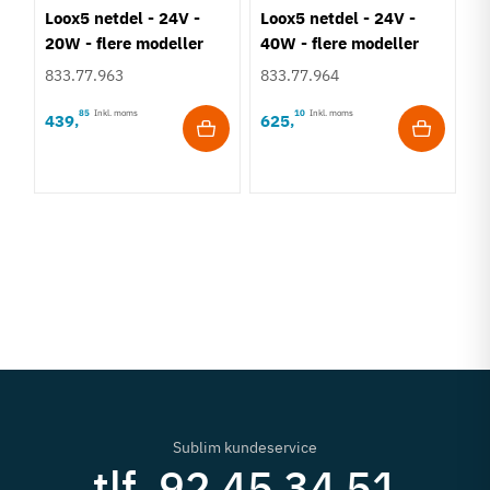
Loox5 netdel - 24V -
Loox5 netdel - 24V -
20W - flere modeller
40W - flere modeller
833.77.963
833.77.964
85
Inkl. moms
10
Inkl. moms
439
625
,
,
L
9
8
9
Sublim kundeservice
tlf. 92 45 34 51