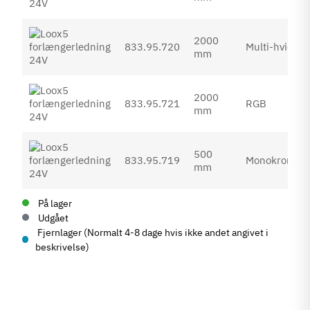
2000
833.95.720
Multi-hvid
mm
2000
833.95.721
RGB
mm
500
833.95.719
Monokrom
mm
På lager
Udgået
Fjernlager (Normalt 4-8 dage hvis ikke andet angivet i
beskrivelse)