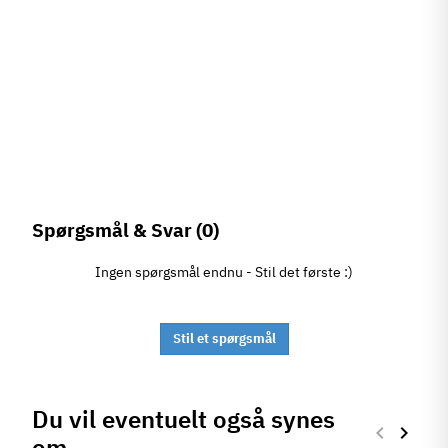
Spørgsmål & Svar
(0)
Ingen spørgsmål endnu - Stil det første :)
Stil et spørgsmål
Du vil eventuelt også synes
keyboard_arrow_left
keyboard_arrow_right
om
Forrige
Næste