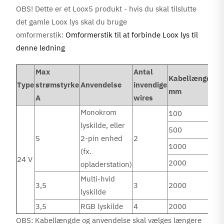
OBS! Dette er et Loox5 produkt - hvis du skal tilslutte
det gamle Loox lys skal du bruge
omformerstik:
Omformerstik til at forbinde Loox lys til
denne ledning
Max
Antal
Kabellængde
Type
strømstyrke
Anvendelse
invendige
mm
A
wires
Monokrom
100
lyskilde, eller
500
5
2-pin enhed
2
1000
(fx.
24 V
2000
opladerstation)
Multi-hvid
3,5
3
2000
lyskilde
3,5
RGB lyskilde
4
2000
OBS: Kabellængde og anvendelse skal vælges længere