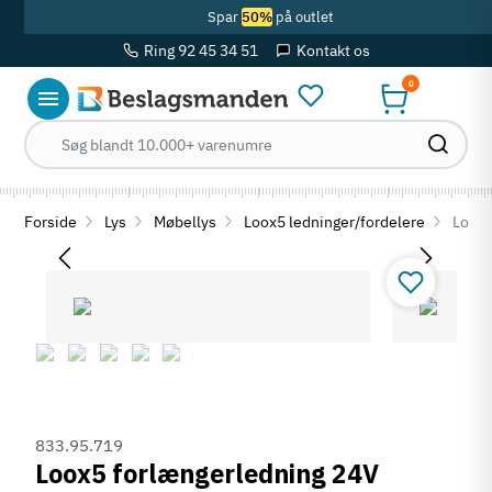
Spar
50%
på outlet
Ring 92 45 34 51
Kontakt os
0
Forside
Lys
Møbellys
Loox5 ledninger/fordelere
Loox5
833.95.719
Loox5 forlængerledning 24V