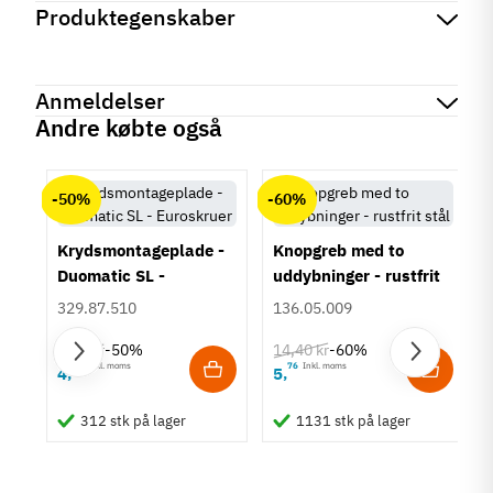
Produktegenskaber
Mærker
Haefele
Reference
833.95.719
Anmeldelser
Produktinformation
Andre købte også
System
chat
Anmeldelser (0)
24V
-50%
-60%
Anvendelse
LED bånd
Lamper/spots
Krydsmontageplade -
Knopgreb med to
Duomatic SL -
uddybninger - rustfrit
Type
Euroskruer
stål
Forlænger
329.87.510
136.05.009
Lystype
9,25 kr
14,40 kr
-50%
-60%
Monokrom
63
Inkl. moms
76
Inkl. moms
4
5
,
,
Multi-hvid
um
RGB
312 stk på lager
1131 stk på lager
Tilstand
Ny