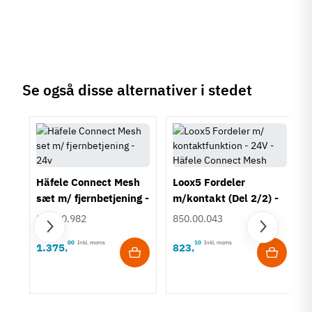
Se også disse alternativer i stedet
Häfele Connect Mesh
Loox5 Fordeler
sæt m/ fjernbetjening -
m/kontakt (Del 2/2) -
24v
24V - Häfele Connect
850.00.982
850.00.043
Mesh
00
Inkl. moms
10
Inkl. moms
1.375
823
,
,
 V