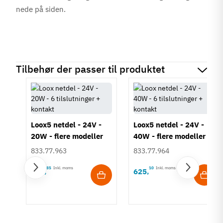
nede på siden.
Tilbehør der passer til produktet
Loox5 netdel - 24V -
Loox5 netdel - 24V -
20W - flere modeller
40W - flere modeller
833.77.963
833.77.964
85
Inkl. moms
10
Inkl. moms
439
625
,
,
B -