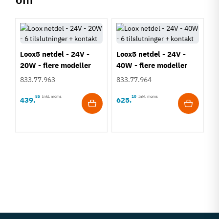
Loox5 netdel - 24V -
Loox5 netdel - 24V -
20W - flere modeller
40W - flere modeller
833.77.963
833.77.964
85
Inkl. moms
10
Inkl. moms
439
625
,
,
L
9
8
9