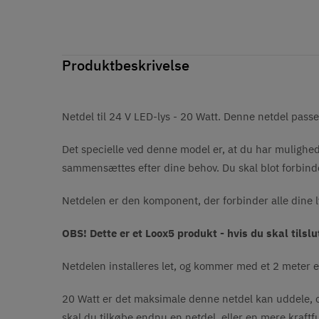
Produktbeskrivelse
Netdel til 24 V LED-lys - 20 Watt. Denne netdel passe
Det specielle ved denne model er, at du har mulighed
sammensættes efter dine behov. Du skal blot forbind
Netdelen er den komponent, der forbinder alle dine
OBS! Dette er et Loox5 produkt - hvis du skal tilsl
Netdelen installeres let, og kommer med et 2 meter e
20 Watt er det maksimale denne netdel kan uddele, o
skal du tilkøbe endnu en netdel, eller en mere kraftf