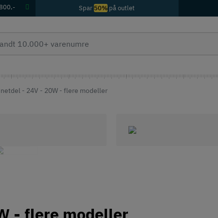
 800,-
Spar
50%
på outlet
netdel - 24V - 20W - flere modeller
W - flere modeller