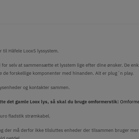
r til Häfele Loox5 lyssystem.
 for selv at sammensætte et lysstem lige efter dine ønsker. De en
e de forskellige komponenter med hinanden. Alt er plug´n play.
 lysenheder og kontakter sammen.
utte det gamle Loox lys, så skal du bruge omformerstik:
Omformers
uro fladstik strømkabel.
g der må derfor ikke tilsluttes enheder der tilsammen bruger mer
uld netdel.