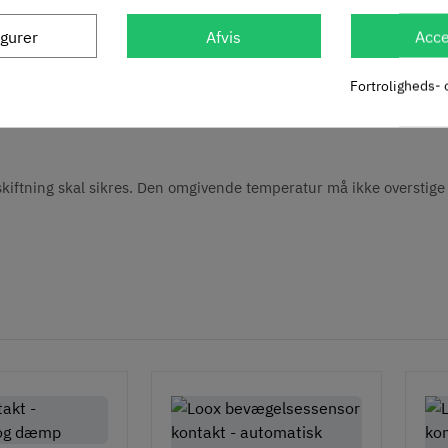
igurer
Afvis
Acce
= 10 meter!
Fortroligheds- 
 skal alle tilslutninger og kontakter tilsluttes netdelen! Maks 10 
ftning skal sikres. Den omgivende temperatur må ikke overstige