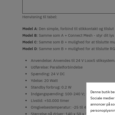
Henvisning til tabel:
Model A
: Den simple, forbind til stikkontakt og tilslu
Model B
: Samme som A + Connect Mesh - styr dit lys
Model C
: Samme som B + mulighed for at tilslutte mult
Model D
: Samme som B + mulighed for at tilslutte RG
Anvendelse: Anvendes til 24 V Loox5 stiksystem.
Udførelse: Parallelforbindelse
Spænding: 24 V DC
Ydelse: 20 Watt
Standby forbrug: 0.2 W
Denne butik be
Indgangspænding: 100-240 V; 50-60 Hz
Sociale medier 
Livstid: +50.000 timer
annoncer på so
Omgivelsestemperatur: -25 til 45 grader
personoplysni
Størrelse på driver: 140 x 50 x 16 mm