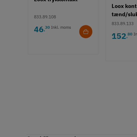
Loox kont
tænd/slu
833.89.108
833.89.133
46
30
Inkl. moms
,
152
80
I
,