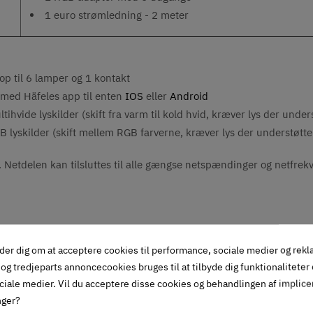
1 euro strømledning - 2 meter
t op til 6 lamper og 1 kontakt
 med Häfeles app til enten
IOS
eller
Android
ihvide lyskilder (skift fra varm til kold hvid, kræver lys der under
B lyskilder (skift mellem RGB farverne, kræver lys der understøtte
 Netdelen kan tilsluttes til alle gængse netspændinger og netfrekv
der dig om at acceptere cookies til performance, sociale medier og rek
og tredjeparts annoncecookies bruges til at tilbyde dig funktionaliteter
ciale medier. Vil du acceptere disse cookies og behandlingen af implic
nger?