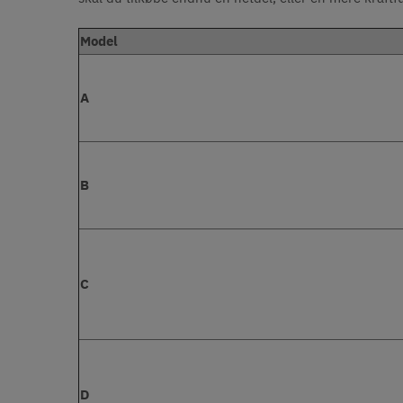
Model
A
B
C
D