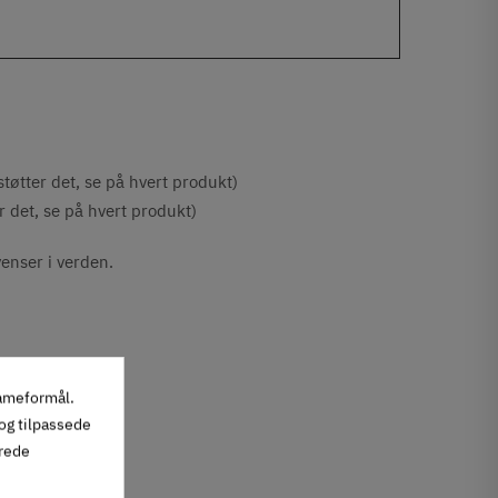
støtter det, se på hvert produkt)
r det, se på hvert produkt)
enser i verden.
lameformål.
 og tilpassede
erede