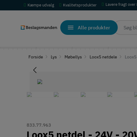
Lavere fragt over
Kæmpe udvalg
Kvalitetsprodukter
Alle produkter
Forside
Lys
Møbellys
Loox5 netdele
Loox5 
833.77.963
Loox5 netdel - 24V - 20