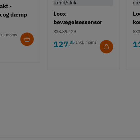
akt -
Loox
Lo
k og dæmp
bevægelsessensor
ko
kontakt - automatisk
833.89.129
833
nkl. moms
tænd/sluk
127
1
35
Inkl. moms
,