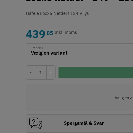
Häfele Loox5 Netdel til 24 V lys
439
85
Inkl. moms
,
Model
-
+
Vælg en var
Spørgsmål & Svar