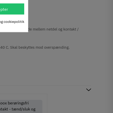
pter
og cookiepolitik
meter ledningslængde mellem netdel og kontakt /
 40 C. Skal beskyttes mod overspænding.