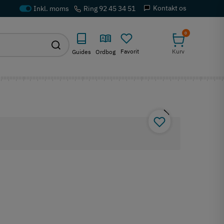
Kontakt os
Ring 92 45 34 51
0
Favorit
Kurv
Guides
Ordbog