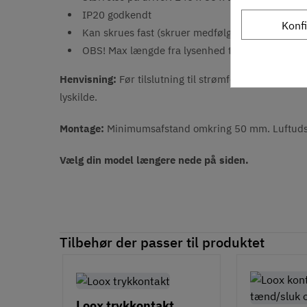
IP20 godkendt
Konf
Kan skrues fast (skruer medfølger ikke)
OBS! Max længde fra lysenhed til Loox5 netdel 
Henvisning:
Før tilslutning til strømforsyningsnettet
lyskilde.
Montage:
Minimumsafstand omkring 50 mm. Luftudski
Vælg din model længere nede på siden.
Tilbehør der passer til produktet
Loox trykkontakt