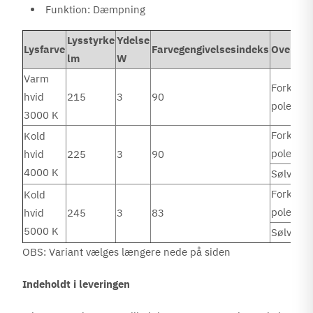
Funktion: Dæmpning
Lysstyrke
Ydelse
Lysfarve
Farvegengivelsesindeks
Overfla
lm
W
Varm
Forkrom
hvid
215
3
90
poleret
3000 K
Forkrom
Kold
poleret
hvid
225
3
90
4000 K
Sølvfarv
Forkrom
Kold
poleret
hvid
245
3
83
5000 K
Sølvfarv
OBS: Variant vælges længere nede på siden
Indeholdt i leveringen