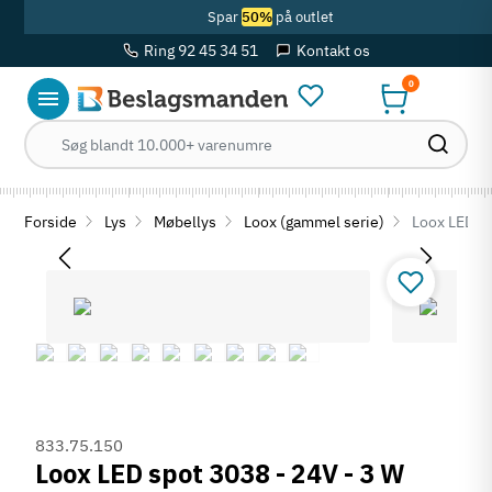
Spar
50%
på outlet
Ring 92 45 34 51
Kontakt os
0
Forside
Lys
Møbellys
Loox (gammel serie)
Loox LED sp
833.75.150
Loox LED spot 3038 - 24V - 3 W