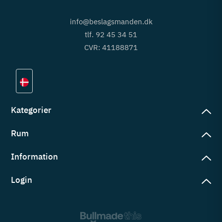
info@beslagsmanden.dk
tlf. 92 45 34 51
CVR: 41188871
Kategorier
Rum
slag
rd
Information
deværelse
eb
yggers
Login
vering
ul
tré
tingelser
ngsler
g ind på konto
rderobe
em er vi