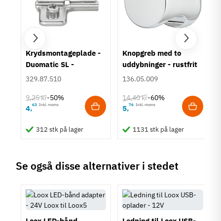
Lysfarve - Kelvin (k)
3000 K
4000 K
5000 K
um
Krydsmontageplade -
Knopgreb med to
Energimærke
Duomatic SL -
uddybninger - rustfrit
A+
Euroskruer
stål
329.87.510
136.05.009
Tilstand
Ny
9,25 kr
14,40 kr
-50%
-60%
63
Inkl. moms
76
Inkl. moms
4
5
,
,
312 stk på lager
1131 stk på lager
Se også disse alternativer i stedet
Loox LED-bånd
Ledning til Loox USB-