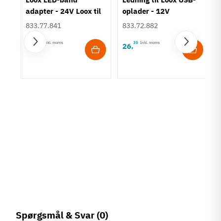
adapter - 24V Loox til
oplader - 12V
Loox5
833.77.841
833.72.882
90
Inkl. moms
35
Inkl. moms
13
26
,
,
5 -
Spørgsmål & Svar
(0)