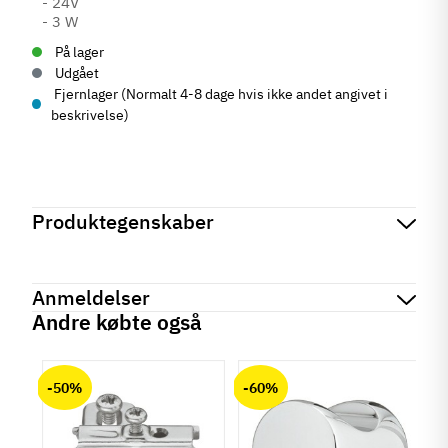
På lager
Udgået
Fjernlager (Normalt 4-8 dage hvis ikke andet angivet i
beskrivelse)
Produktegenskaber
Mærker
Haefele
Reference
833.75.142
Anmeldelser
På lager
0 Enhed
Andre købte også
Produktinformation
chat
Anmeldelser (0)
Lysstyrke - Lumen (lm)
-50%
-60%
200-299 lm
IP-godkendelse
IP20