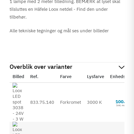
1 lampe med 2 meter tilledning. BEMÆRK at lyset skal
tilsluttes en Häfele Loox netdel - Find den under
tilbehør.
Alle tekniske tegninger og mål ses under billeder
Overblik over varianter
Billed
Ref.
Farve
Lysfarve
Enhedspris
80
100
,
833.75.140
Forkromet
3000 K
Inkl. moms