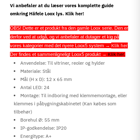
Vi anbefaler at du læser vores komplette guide
omkring Häfele Loox lys. Klik her!
OBS! Dette er et produkt fra den gamle Loox serie. Den er
derfor ved at udgå, og vi anbefaler at dutager et kig på
Klik her
vores kategorier med det nyere Loox5 system →
Klik her.
Der findes et sammenligneligt Loox5 produkt →
Anvendelse: Til vitriner, reoler og hylder
Materiale: Stål
Mål (H x D): 12 x 65 mm
Antal LED: 24
Montage: Til indboring med klemmemontage, eller
klemmes i påbygningskabinetet (Kan købes som
tilbehør)
Borehul Ø: 55 mm
IP-godkendelse: IP20
Energitype: A+