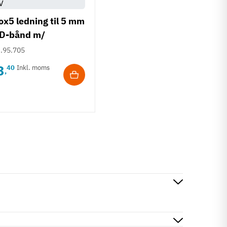
ox5 ledning til 5 mm
D-bånd m/
nokromt lys - 12V
.95.705
3
40
Inkl. moms
,