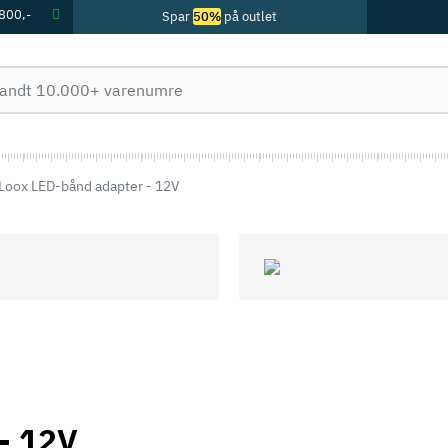
 800,-
Spar
50%
på outlet
Loox LED-bånd adapter - 12V
- 12V