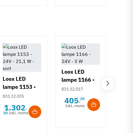
Loox LED
Loox LED
lampe 1166 -
lampe 1153 -
24V - 5 W
Loox
833.32.017
24V - 21,1 W -
833.32.035
lamp
405
20
,
sort
24V 
1.302
Inkl. moms
833.3
,
30
Inkl. moms
48
Inkl