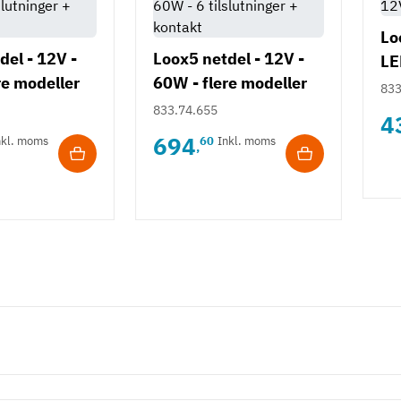
Lo
del - 12V -
Loox5 netdel - 12V -
LE
re modeller
60W - flere modeller
mo
833
833.74.655
4
694
nkl. moms
60
Inkl. moms
,