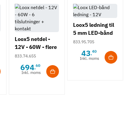
Loox5 ledning til
5 mm LED-bånd
Loox5 netdel -
m/ monokromt
833.95.705
12V - 60W - flere
lys - 12V
43
40
,
modeller
833.74.655
Inkl. moms
694
60
,
Inkl. moms