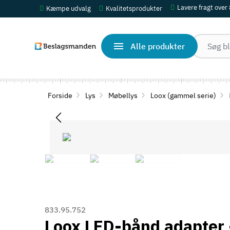
Lavere fragt over
Kæmpe udvalg
Kvalitetsprodukter
Alle produkter
Forside
Lys
Møbellys
Loox (gammel serie)
833.95.752
Loox LED-bånd adapter 