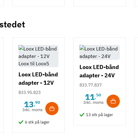
 stedet
Loox LED-bånd
Loox LED-bånd
adapter - 24V
adapter - 12V
833.77.837
Loox til Loox5
833.95.823
11
50
,
13
90
Inkl. moms
,
Inkl. moms
13 stk på lager
6 stk på lager