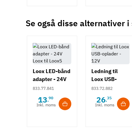
Se også disse alternativer i
Loox LED-bånd
Ledning til
adapter - 24V
Loox USB-
Loox til Loox5
oplader - 12V
833.77.841
833.72.882
13
26
90
35
,
,
Inkl. moms
Inkl. moms