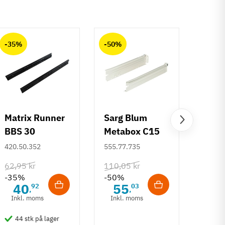
-35%
-50%
-50%
Matrix Runner
Sarg Blum
Greb 
BBS 30
Metabox C15
Rund
kugleudtræk -
320 M - højde
mm
420.50.352
555.77.735
108.6
sort - 500 mm
86 mm
62,95 kr
110,05 kr
132,6
-35%
-50%
-50%
40
55
6
92
03
,
,
Inkl. moms
Inkl. moms
Inkl
44 stk på lager
50 