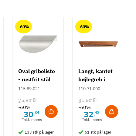
-60%
-60%
Oval gribeliste
Langt, kantet
- rustfrit stål
bøjlegreb i
rustfrit stål m/
115.89.021
110.71.000
hvid overflade
75,85 kr
81,05 kr
- 490 mm
-60%
-60%
30
32
34
42
,
,
Inkl. moms
Inkl. moms
133 stk på lager
61 stk på lager