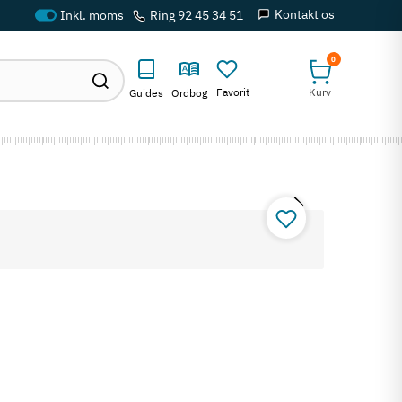
Kontakt os
Ring 92 45 34 51
0
Favorit
Kurv
Guides
Ordbog