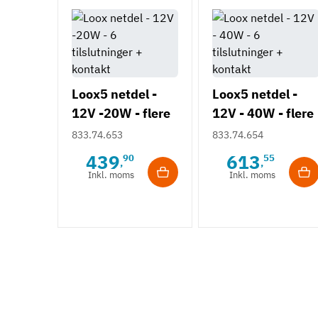
Loox5 netdel -
Loox5 netdel -
12V -20W - flere
12V - 40W - flere
modeller
modeller
833.74.653
833.74.654
439
613
90
55
,
,
Inkl. moms
Inkl. moms