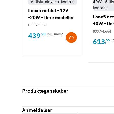
Loox5 netdel - 12V
Loox5 net
-20W - flere modeller
40W - fle
833.74.653
833.74.654
439
90
Inkl. moms
,
613
55
I
,
Produktegenskaber
Mærker
Haefele
Reference
833.95.752
Anmeldelser
På lager
6 Varer