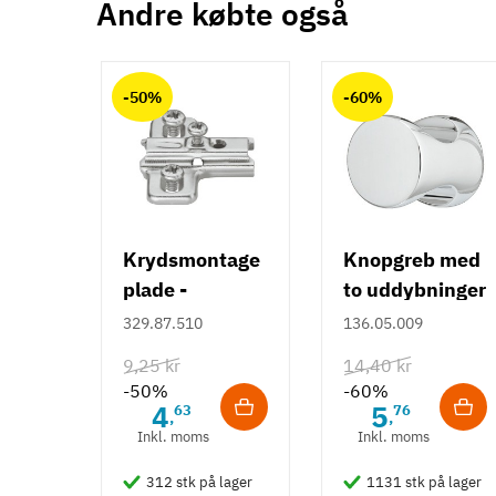
Andre købte også
Produktinformation
Anmeldelser (0)
chat
System
-50%
-60%
12V
Tilstand
Ny
Krydsmontage
Knopgreb med
plade -
to uddybninger
Duomatic SL -
- rustfrit stål
329.87.510
136.05.009
Euroskruer
9,25 kr
14,40 kr
-50%
-60%
4
5
63
76
,
,
Inkl. moms
Inkl. moms
312 stk på lager
1131 stk på lager