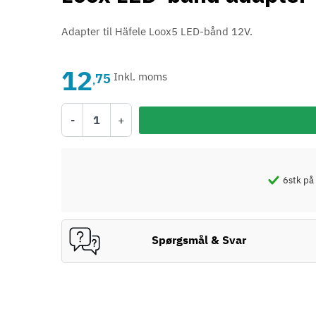
Adapter til Häfele Loox5 LED-bånd 12V.
12
75
Inkl. moms
,
-
+
6
stk på
Spørgsmål & Svar