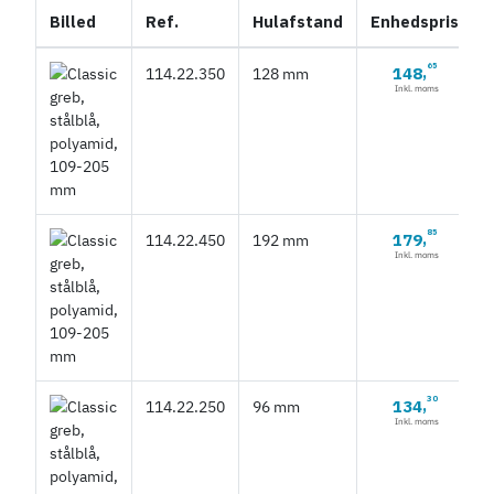
Billed
Ref.
Hulafstand
Enhedspris
65
148
114.22.350
128 mm
,
Inkl. moms
85
179
114.22.450
192 mm
,
Inkl. moms
30
134
114.22.250
96 mm
,
Inkl. moms