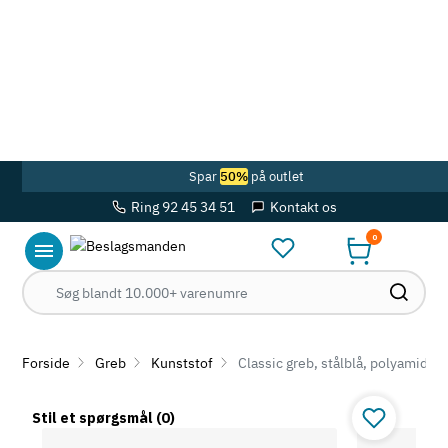
Spar
50%
på outlet
Ring 92 45 34 51
Kontakt os
0
Forside
Greb
Kunststof
Classic greb, stålblå, polyamid,
Stil et spørgsmål
(0)