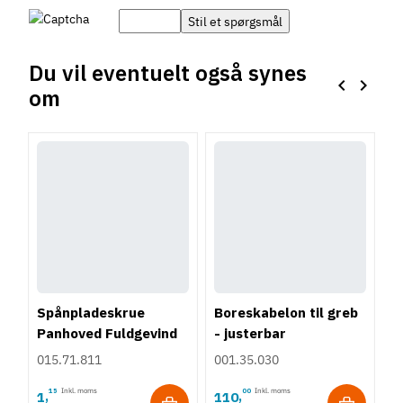
Du vil eventuelt også synes
keyboard_arrow_left
keyboard_arrow_right
om
Forrige
Næste
Spånpladeskrue
Boreskabelon til greb
Panhoved Fuldgevind
- justerbar
Ø4,0 - PZ2
015.71.811
001.35.030
15
Inkl. moms
00
Inkl. moms
1
110
,
,