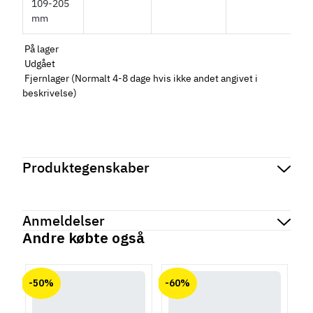
På lager
Udgået
Fjernlager (Normalt 4-8 dage hvis ikke andet angivet i
beskrivelse)
Produktegenskaber
Mærker
Haefele
Reference
114.22.250
Anmeldelser
Produktinformation
Andre købte også
Materiale
chat
Anmeldelser (0)
Kunststof
-50%
-60%
Hulafstand
Der er ingen kundeanmeldelser endnu.
96 mm