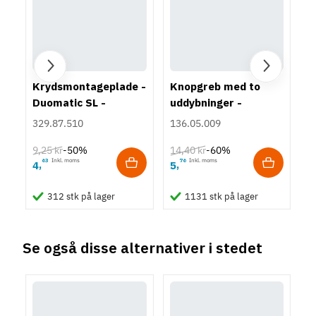
128 mm
192 mm
Farve
Blå
Montering
Krydsmontageplade -
Knopgreb med to
Påskruning
Duomatic SL -
uddybninger -
Type
Euroskruer
rustfrit stål
Bøjlegreb
329.87.510
136.05.009
Stil
9,25 kr
14,40 kr
-50%
-60%
Klassisk
63
Inkl. moms
76
Inkl. moms
4
5
,
,
Tilstand
Ny
312 stk på lager
1131 stk på lager
Se også disse alternativer i stedet
-60%
-35%
-50%
-60%
-50%
-50%