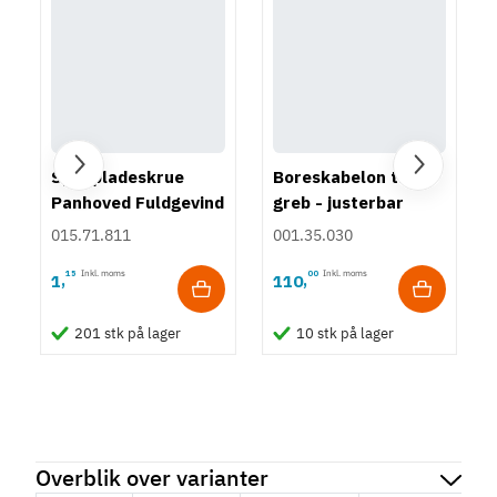
Spånpladeskrue
Boreskabelon til
Panhoved Fuldgevind
greb - justerbar
Ø4,0 - PZ2
015.71.811
001.35.030
15
Inkl. moms
00
Inkl. moms
1
110
,
,
201 stk på lager
10 stk på lager
Overblik over varianter