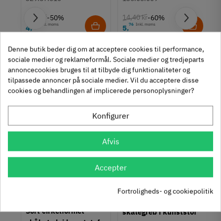
Lim
Type
9,25 kr
14,40 kr
-50%
-60%
Skålegreb
63
Inkl. moms
76
Inkl. moms
4
5
,
,
um
Stil
Denne butik beder dig om at acceptere cookies til performance,
312 stk på lager
1131 stk på lager
Klassisk
sociale medier og reklameformål. Sociale medier og tredjeparts
Tilstand
Ny
annoncecookies bruges til at tilbyde dig funktionaliteter og
tilpassede annoncer på sociale medier. Vil du acceptere disse
cookies og behandlingen af implicerede personoplysninger?
Konfigurer
Afvis
Se også disse alternativer i stedet
Accepter
Fortroligheds- og cookiepolitik
Rektangulær sort
Sort cirkelformet
skålegreb i kunststof