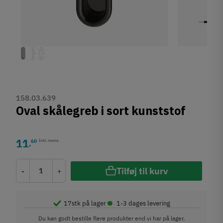
158.03.639
Oval skålegreb i sort kunststof
11
60
Inkl. moms
,
Tilføj til kurv
-
+
•
17
stk på lager
1-3 dages levering
Du kan godt bestille flere produkter end vi har på lager.