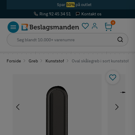
Spar
50%
på outlet
Ring 92 45 34 51
Kontakt os
0
Log ind
Forside
Greb
Kunststof
Oval skålegreb i sort kunststof