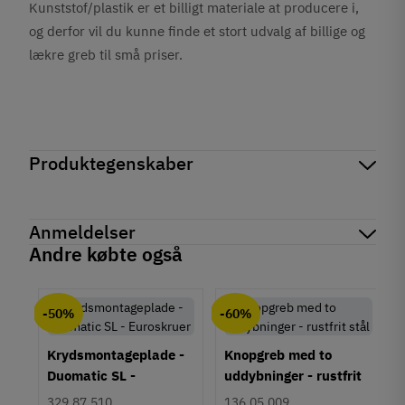
Kunststof/plastik er et billigt materiale at producere i,
og derfor vil du kunne finde et stort udvalg af billige og
lækre greb til små priser.
Produktegenskaber
Mærker
Haefele
Reference
158.03.639
Anmeldelser
På lager
17 Varer
Andre købte også
Produktinformation
chat
Anmeldelser (0)
Materiale
-50%
-60%
Kunststof
Farve
Krydsmontageplade -
Knopgreb med to
Sort
Duomatic SL -
uddybninger - rustfrit
Montering
Euroskruer
stål
329.87.510
136.05.009