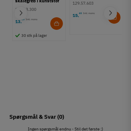
skålegreb i kunststof
129.57.603
Ø55 mm
158.23.300
65
Inkl. moms
15
,
25
Inkl. moms
13
,
30 stk på lager
Spørgsmål & Svar
(0)
Ingen spørgsmål endnu - Stil det første :)