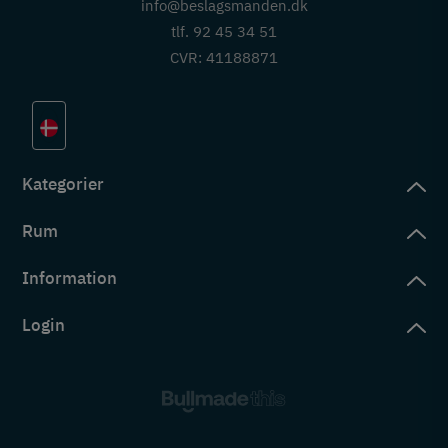
info@beslagsmanden.dk
tlf. 92 45 34 51
CVR: 41188871
Kategorier
Rum
slag
rd
Information
deværelse
eb
yggers
Login
vering
ul
tré
tingelser
ngsler
g ind på konto
rderobe
em er vi
s
ne ordrer
ntor
okie- og privatlivspolitik
s
ne adresser