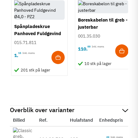
Boreskabelon til greb -
Spånpladeskrue
justerbar
Panhoved Fuldgevind
001.35.030
Ø4,0 - PZ2
015.71.811
00
Inkl. moms
110
,
15
Inkl. moms
1
,
10 stk på lager
201 stk på lager
Overblik over varianter
Billed
Ref.
Hulafstand
Enhedspris
Sta
20
Inkl. moms