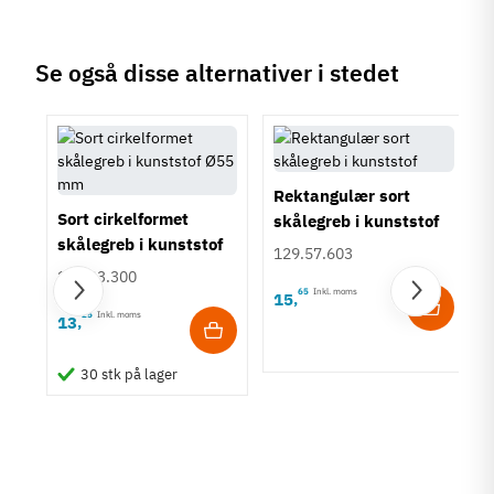
Se også disse alternativer i stedet
Rektangulær sort
Sort cirkelformet
skålegreb i kunststof
skålegreb i kunststof
129.57.603
Ø55 mm
158.23.300
65
Inkl. moms
15
,
25
Inkl. moms
13
,
30 stk på lager