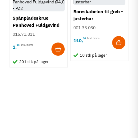
Boreskabelon til greb -
Spånpladeskrue
justerbar
Panhoved Fuldgevind
001.35.030
Ø4,0 - PZ2
015.71.811
00
Inkl. moms
110
,
15
Inkl. moms
1
,
10 stk på lager
201 stk på lager