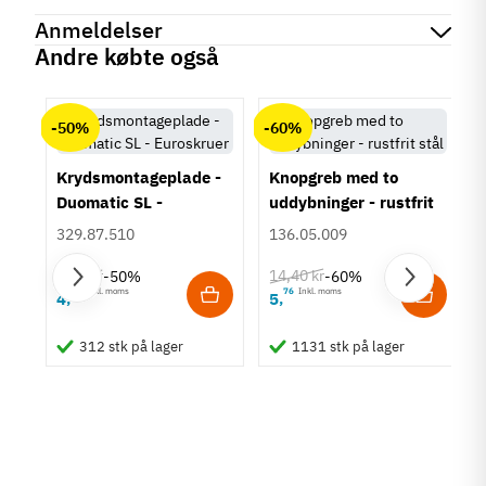
Reference
114.20.133
Anmeldelser
Produktinformation
Andre købte også
Materiale
chat
Anmeldelser (0)
Kunststof
-50%
-60%
Hulafstand
64 mm
96 mm
Krydsmontageplade -
Knopgreb med to
128 mm
Duomatic SL -
uddybninger - rustfrit
Euroskruer
stål
Farve
329.87.510
136.05.009
Rød
9,25 kr
14,40 kr
-50%
-60%
Montering
63
Inkl. moms
76
Inkl. moms
4
5
,
,
Påskruning
um
Type
312 stk på lager
1131 stk på lager
Bøjlegreb
Stil
Klassisk
Tilstand
Ny