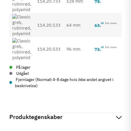
114.20.733
128 mm
78
,
80
Inkl. moms
114.20.133
64 mm
63
,
40
Inkl. moms
114.20.533
96 mm
73
,
På lager
Udgået
Fjernlager (Normalt 4-8 dage hvis ikke andet angivet i
beskrivelse)
Produktegenskaber
Mærker
Haefele