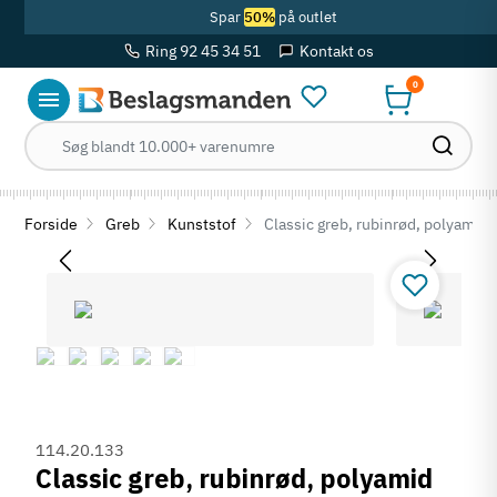
Spar
50%
på outlet
Ring 92 45 34 51
Kontakt os
0
Forside
Greb
Kunststof
Classic greb, rubinrød, polyamid
114.20.133
Classic greb, rubinrød, polyamid