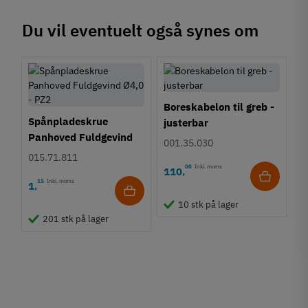
Du vil eventuelt også synes om
Boreskabelon til greb -
Spånpladeskrue
justerbar
Panhoved Fuldgevind
001.35.030
Ø4,0 - PZ2
015.71.811
00
Inkl. moms
110
,
15
Inkl. moms
1
,
10 stk på lager
201 stk på lager