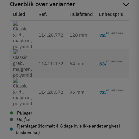
Overblik over varianter
Billed
Ref.
Hulafstand
Enhedspris
Stat
20
Inkl. moms
114.20.772
128 mm
78
,
80
Inkl. moms
114.20.172
64 mm
63
,
40
Inkl. moms
114.20.572
96 mm
73
,
På lager
Udgået
Fjernlager (Normalt 4-8 dage hvis ikke andet angivet i
beskrivelse)