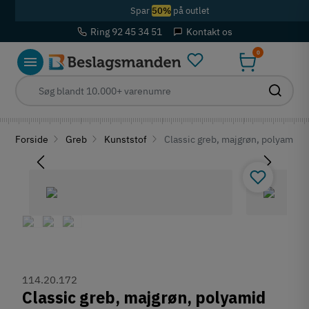
Spar
50%
på outlet
Ring 92 45 34 51
Kontakt os
0
Forside
Greb
Kunststof
Classic greb, majgrøn, polyamid
114.20.172
Classic greb, majgrøn, polyamid