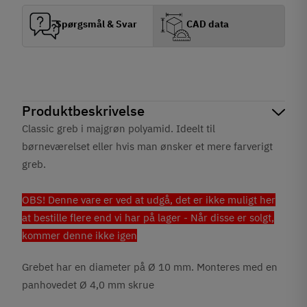
Spørgsmål & Svar
CAD data
Produktbeskrivelse
Classic greb i majgrøn polyamid. Ideelt til
børneværelset eller hvis man ønsker et mere farverigt
greb.
OBS! Denne vare er ved at udgå, det er ikke muligt her
at bestille flere end vi har på lager - Når disse er solgt,
kommer denne ikke igen
Grebet har en diameter på Ø 10 mm. Monteres med en
panhovedet Ø 4,0 mm skrue