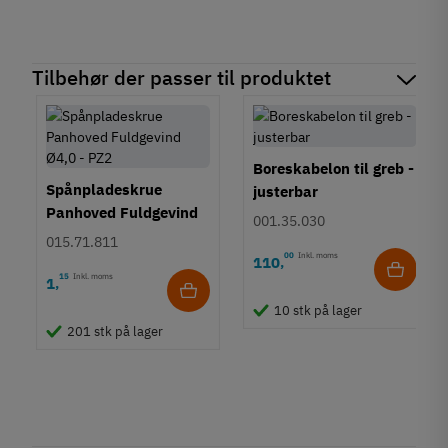
Tilbehør der passer til produktet
Boreskabelon til greb -
Spånpladeskrue
justerbar
Panhoved Fuldgevind
001.35.030
Ø4,0 - PZ2
015.71.811
00
Inkl. moms
110
,
15
Inkl. moms
1
,
10 stk på lager
201 stk på lager