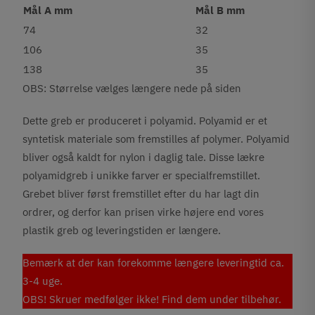
Mål A mm
Mål B mm
74
32
106
35
138
35
OBS: Størrelse vælges længere nede på siden
Dette greb er produceret i polyamid. Polyamid er et
syntetisk materiale som fremstilles af polymer. Polyamid
bliver også kaldt for nylon i daglig tale. Disse lækre
polyamidgreb i unikke farver er specialfremstillet.
Grebet bliver først fremstillet efter du har lagt din
ordrer, og derfor kan prisen virke højere end vores
plastik greb og leveringstiden er længere.
Bemærk at der kan forekomme længere leveringtid ca.
3-4 uge.
OBS! Skruer medfølger ikke! Find dem under tilbehør.