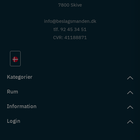
7800 Skive
info@beslagsmanden.dk
tlf. 92 45 34 51
CVR: 41188871
Kategorier
Rum
slag
rd
Information
deværelse
eb
yggers
Login
vering
ul
tré
tingelser
ngsler
g ind på konto