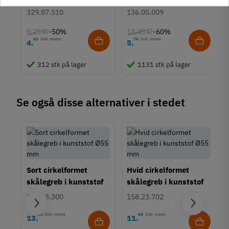
Euroskruer
stål
329.87.510
136.05.009
Type
Bøjlegreb
9,25 kr
14,40 kr
-50%
-60%
Stil
63
Inkl. moms
76
Inkl. moms
4
5
,
,
Klassisk
312 stk på lager
1131 stk på lager
Tilstand
Ny
Se også disse alternativer i stedet
Sort cirkelformet
Hvid cirkelformet
skålegreb i kunststof
skålegreb i kunststof
Ø55 mm
Ø55 mm
158.23.300
158.23.702
25
Inkl. moms
60
Inkl. moms
13
11
,
,
,