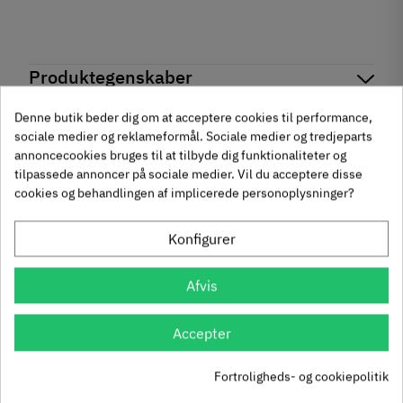
Produktegenskaber
Mærker
Haefele
Denne butik beder dig om at acceptere cookies til performance,
Reference
114.20.172
sociale medier og reklameformål. Sociale medier og tredjeparts
Anmeldelser
På lager
1 Varer
annoncecookies bruges til at tilbyde dig funktionaliteter og
Andre købte også
tilpassede annoncer på sociale medier. Vil du acceptere disse
Produktinformation
cookies og behandlingen af implicerede personoplysninger?
chat
Anmeldelser (0)
Materiale
-50%
-60%
Kunststof
Konfigurer
Hulafstand
64 mm
Afvis
96 mm
128 mm
Accepter
Farve
Grøn
um
Krydsmontageplade -
Knopgreb med to
Fortroligheds- og cookiepolitik
Montering
Duomatic SL -
uddybninger - rustfrit
Påskruning