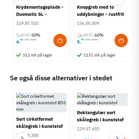
M4 bolt
um
Krydsmontageplade -
Knopgreb med to
Type
Duomatic SL -
uddybninger - rustfrit
Bøjlegreb
Euroskruer
stål
329.87.510
136.05.009
Stil
Klassisk
9,25 kr
14,40 kr
-50%
-60%
63
Inkl. moms
76
Inkl. moms
4
5
,
,
Tilstand
Ny
312 stk på lager
1131 stk på lager
Se også disse alternativer i stedet
Rektangulær sort
Sort cirkelformet
skålegreb i kunststof
skålegreb i kunststof
129.57.603
Ø55 mm
158.23.300