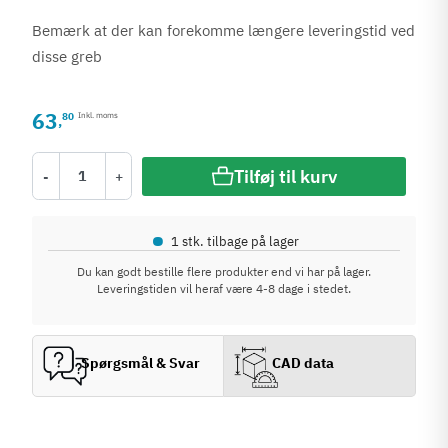
Bemærk at der kan forekomme længere leveringstid ved
disse greb
63
80
Inkl. moms
,
Tilføj til kurv
-
+
•
1 stk. tilbage på lager
Du kan godt bestille flere produkter end vi har på lager.
Leveringstiden vil heraf være 4-8 dage i stedet.
Spørgsmål & Svar
CAD data