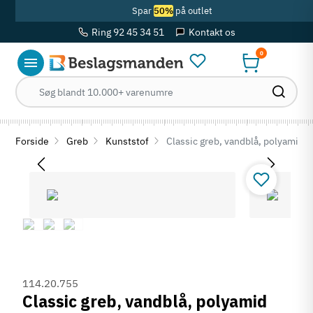
Spar
50%
på outlet
Ring 92 45 34 51
Kontakt os
0
Forside
Greb
Kunststof
Classic greb, vandblå, polyamid
114.20.755
Classic greb, vandblå, polyamid