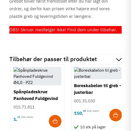
Grebet bliver først fremstillet efter du har lagt din
ordrer, og derfor kan prisen virke højere end vores
plastik greb og leveringstiden er længere.
OBS! Skruer medfølger ikke! Find dem under tilbehør.
Tilbehør der passer til produktet
Boreskabelon til greb -
Spånpladeskrue
justerbar
Panhoved Fuldgevind
001.35.030
Ø4,0 - PZ2
015.71.811
00
Inkl. moms
110
,
15
Inkl. moms
1
,
10 stk på lager