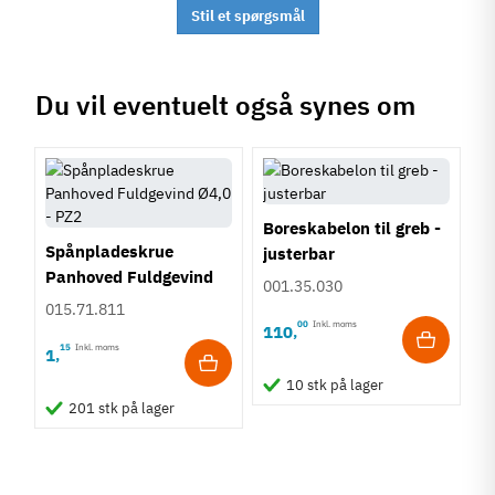
Stil et spørgsmål
Du vil eventuelt også synes om
Boreskabelon til greb -
Spånpladeskrue
justerbar
Panhoved Fuldgevind
001.35.030
Ø4,0 - PZ2
015.71.811
00
Inkl. moms
110
,
15
Inkl. moms
1
,
10 stk på lager
201 stk på lager