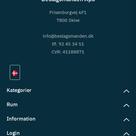
Frisenborgvej 6F1
7800 Skive
info@beslagsmanden.dk
tlf. 92 45 34 51
CVR: 41188871
Kategorier
Rum
slag
rd
Information
deværelse
eb
yggers
Login
vering