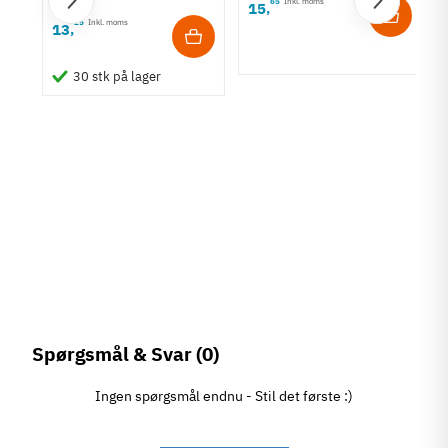
65
Inkl. moms
15
,
25
Inkl. moms
13
,
,
30 stk på lager
Spørgsmål & Svar
(0)
Ingen spørgsmål endnu - Stil det første :)