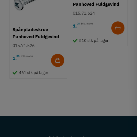
Panhoved Fuldgevind
Ø3,5 - PZ2
015.71.624
05
Inkl. moms
1
,
Spånpladeskrue
Panhoved Fuldgevind
510 stk på lager
Ø3,0 - PZ1
015.71.526
05
Inkl. moms
1
,
461 stk på lager