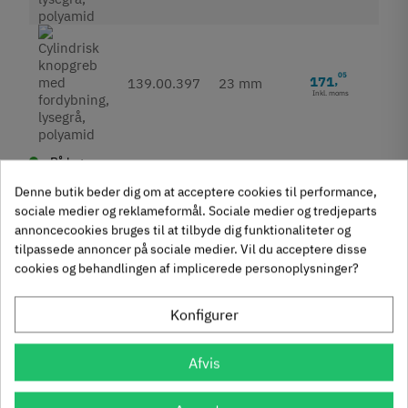
05
171
,
139.00.397
23 mm
Inkl. moms
På lager
Udgået
Denne butik beder dig om at acceptere cookies til performance,
Fjernlager (Normalt 4-8 dage hvis ikke andet angivet i
sociale medier og reklameformål. Sociale medier og tredjeparts
beskrivelse)
annoncecookies bruges til at tilbyde dig funktionaliteter og
tilpassede annoncer på sociale medier. Vil du acceptere disse
cookies og behandlingen af implicerede personoplysninger?
Produktegenskaber
Konfigurer
Mærker
Haefele
Afvis
Reference
139.00.197
Anmeldelser
Produktinformation
Andre købte også