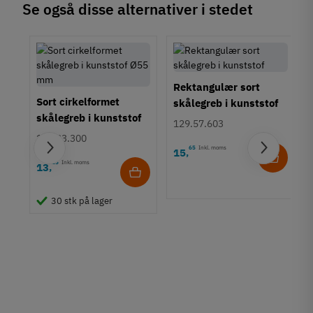
Se også disse alternativer i stedet
Rektangulær sort
Sort cirkelformet
skålegreb i kunststof
skålegreb i kunststof
129.57.603
Ø55 mm
158.23.300
65
Inkl. moms
15
,
25
Inkl. moms
13
,
,
30 stk på lager