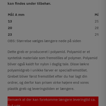
kan findes under tilbehør.
Mål A mm
Mål B
13
25
20
28
23
29
OBS: Størrelse vælges længere nede på siden
Dette greb er produceret i polyamid. Polyamid er et
syntetisk materiale som fremstilles af polymer. Polyamid
bliver også kaldt for nylon i daglig tale. Disse lækre
polyamidgreb i unikke farver er specialfremstillet.
Grebet bliver først fremstillet efter du har lagt din
ordrer, og derfor kan prisen virke højere end vores
plastik greb og leveringstiden er længere.
Bemærk at der kan forekomme længere leveringtid ca.
3-4 uge.