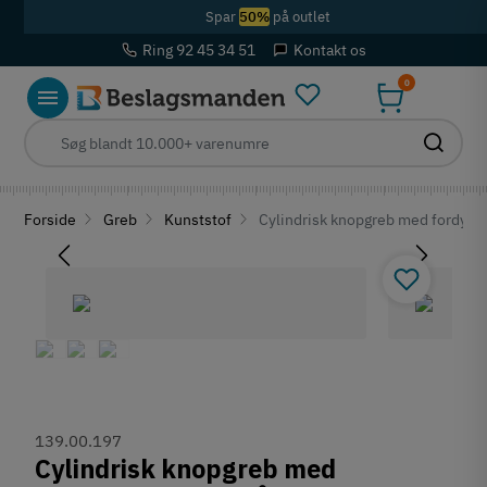
Spar
50%
på outlet
Ring 92 45 34 51
Kontakt os
0
Forside
Greb
Kunststof
Cylindrisk knopgreb med fordybni
139.00.197
Cylindrisk knopgreb med