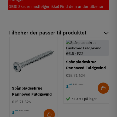
OBS! Skruer medfølger ikke! Find dem under tilbehør.
Tilbehør der passer til produktet
Spånpladeskrue
Panhoved Fuldgevind
Ø3,5 - PZ2
015.71.624
05
Inkl. moms
1
,
Spånpladeskrue
Panhoved Fuldgevind
510 stk på lager
Ø3,0 - PZ1
015.71.526
05
Inkl. moms
1
,