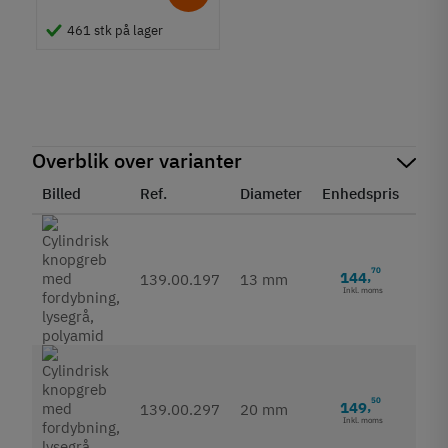
461 stk på lager
Overblik over varianter
Billed
Ref.
Diameter
Enhedspris
Sta
70
144
,
139.00.197
13 mm
Inkl. moms
50
149
,
139.00.297
20 mm
Inkl. moms