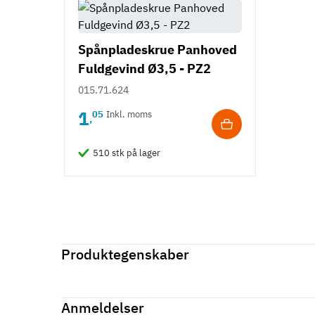
Spånpladeskrue Panhoved
Fuldgevind Ø3,5 - PZ2
015.71.624
1
05
Inkl. moms
,
510 stk på lager
Produktegenskaber
Mærker
Haefele
Reference
139.11.184
Anmeldelser