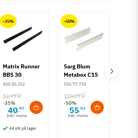
-35%
-50%
-50%
Matrix Runner
Sarg Blum
Greb 
BBS 30
Metabox C15
Rund
kugleudtræk -
320 M - højde
mm
420.50.352
555.77.735
108.6
sort - 500 mm
86 mm
62,95 kr
110,05 kr
132,6
-35%
-50%
-50%
40
55
6
92
03
,
,
Inkl. moms
Inkl. moms
Inkl
44 stk på lager
50 