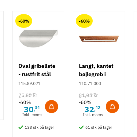
-60%
-60%
Oval gribeliste
Langt, kantet
- rustfrit stål
bøjlegreb i
rustfrit stål m/
115.89.021
110.71.000
hvid overflade
75,85 kr
81,05 kr
- 490 mm
-60%
-60%
30
32
34
42
,
,
Inkl. moms
Inkl. moms
133 stk på lager
61 stk på lager