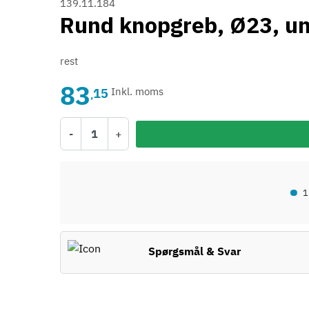
139.11.184
Rund knopgreb, Ø23, u
rest
83
15
Inkl. moms
,
-
+
•
1
Spørgsmål & Svar