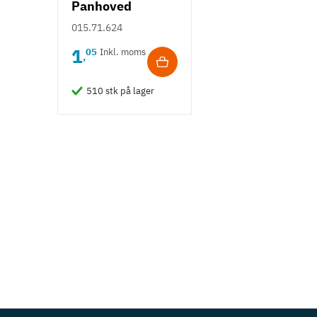
Panhoved
Fuldgevind Ø3,5
015.71.624
- PZ2
1
05
Inkl. moms
,
510 stk på lager