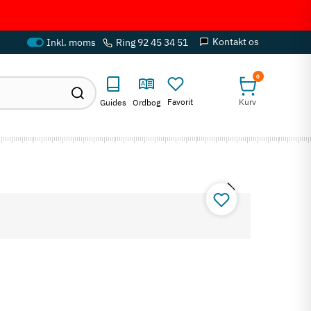
Kontakt os
Ring 92 45 34 51
0
Favorit
Kurv
Guides
Ordbog