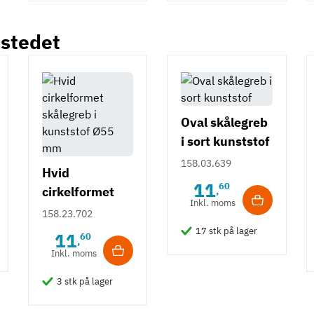
 stedet
Oval skålegreb
i sort kunststof
158.03.639
Hvid
11
60
cirkelformet
,
Inkl. moms
skålegreb i
158.23.702
kunststof Ø55
17 stk på lager
11
60
,
mm
Inkl. moms
3 stk på lager