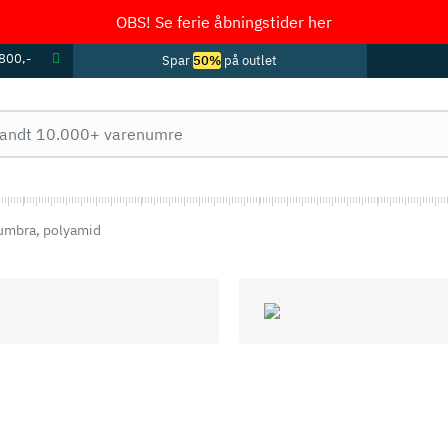
OBS! Se ferie åbningstider her
 800,-
Spar
50%
på outlet
umbra, polyamid