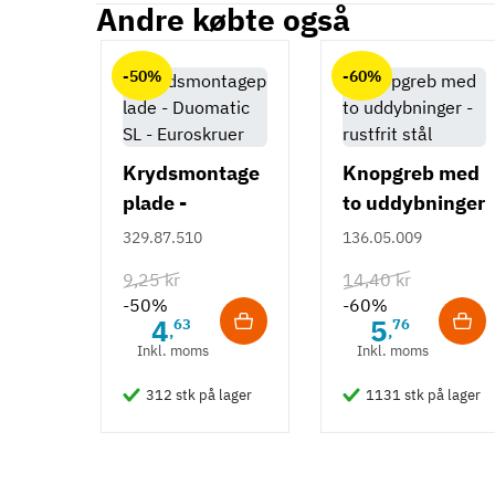
På lager
1 Enhed
Andre købte også
Produktinformation
Anmeldelser (0)
chat
-50%
-60%
Materiale
Kunststof
Der er ingen kundeanmeldelser endnu.
Farve
Brun
Krydsmontage
Knopgreb med
plade -
to uddybninger
Montering
Duomatic SL -
- rustfrit stål
Påskruning
329.87.510
136.05.009
Euroskruer
Type
9,25 kr
14,40 kr
Knopgreb
-50%
-60%
4
5
63
76
Stil
,
,
Inkl. moms
Inkl. moms
Klassisk
312 stk på lager
1131 stk på lager
Tilstand
Ny