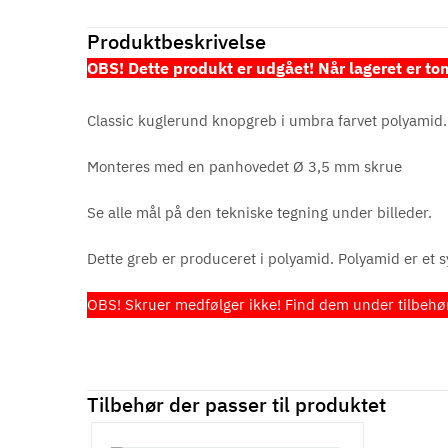
Produktbeskrivelse
OBS! Dette produkt er udgået! Når lageret er tom
Classic kuglerund knopgreb i umbra farvet polyamid. 
Monteres med en panhovedet Ø 3,5 mm skrue
Se alle mål på den tekniske tegning under billeder.
Dette greb er produceret i polyamid. Polyamid er et sy
OBS! Skruer medfølger ikke! Find dem under tilbehø
Tilbehør der passer til produktet