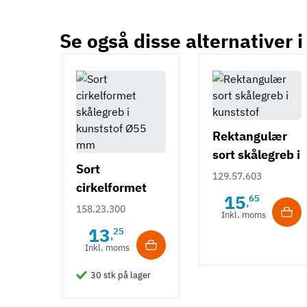
Se også disse alternativer i
Rektangulær
sort skålegreb i
Sort
kunststof
129.57.603
cirkelformet
15
65
,
skålegreb i
158.23.300
Inkl. moms
kunststof Ø55
13
25
,
mm
Inkl. moms
30 stk på lager