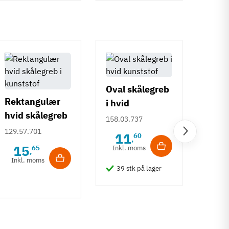
Oval skålegreb
Rektangulær
i hvid
hvid skålegreb
kunststof
158.03.737
i kunststof
Class
129.57.701
11
60
,
rubi
15
65
Inkl. moms
,
poly
Inkl. moms
114.2
39 stk på lager
6
Inkl
13 