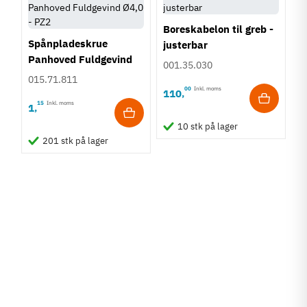
Boreskabelon til greb -
Spånpladeskrue
justerbar
Panhoved Fuldgevind
001.35.030
Ø4,0 - PZ2
015.71.811
00
Inkl. moms
110
,
15
Inkl. moms
1
,
10 stk på lager
201 stk på lager