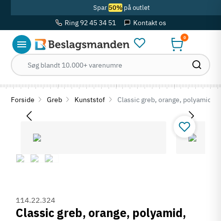
Spar
50%
på outlet
Ring 92 45 34 51
Kontakt os
0
Forside
Greb
Kunststof
Classic greb, orange, polyamid,
114.22.324
Classic greb, orange, polyamid,