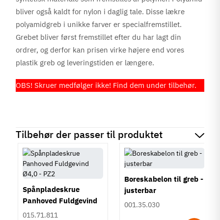
bliver også kaldt for nylon i daglig tale. Disse lækre
polyamidgreb i unikke farver er specialfremstillet.
Grebet bliver først fremstillet efter du har lagt din
ordrer, og derfor kan prisen virke højere end vores
plastik greb og leveringstiden er længere.
OBS! Skruer medfølger ikke! Find dem under tilbehør.
Tilbehør der passer til produktet
Boreskabelon til greb -
Spånpladeskrue
justerbar
Panhoved Fuldgevind
001.35.030
Ø4,0 - PZ2
015.71.811