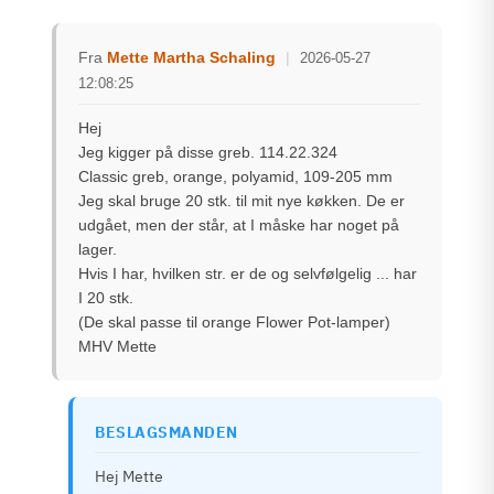
Fra
Mette Martha Schaling
|
2026-05-27
12:08:25
Hej
Jeg kigger på disse greb. 114.22.324
Classic greb, orange, polyamid, 109-205 mm
Jeg skal bruge 20 stk. til mit nye køkken. De er
udgået, men der står, at I måske har noget på
lager.
Hvis I har, hvilken str. er de og selvfølgelig ... har
I 20 stk.
(De skal passe til orange Flower Pot-lamper)
MHV Mette
BESLAGSMANDEN
Hej Mette