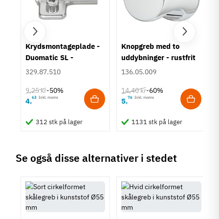
Orange
Montering
Påskruning
Type
um
Krydsmontageplade -
Knopgreb med to
Bøjlegreb
Duomatic SL -
uddybninger - rustfrit
Stil
Euroskruer
stål
329.87.510
136.05.009
Klassisk
9,25 kr
14,40 kr
-50%
-60%
Tilstand
Ny
63
Inkl. moms
76
Inkl. moms
4
5
,
,
312 stk på lager
1131 stk på lager
Se også disse alternativer i stedet