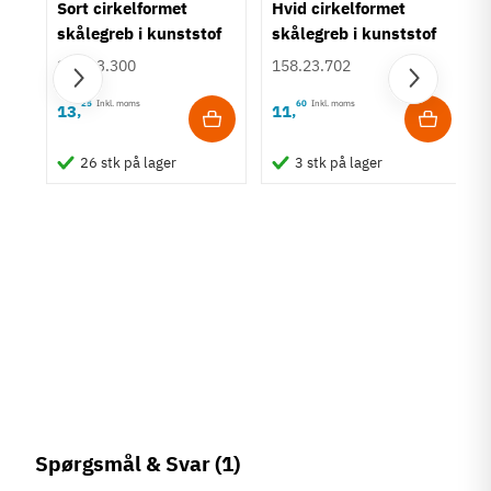
Sort cirkelformet
Hvid cirkelformet
skålegreb i kunststof
skålegreb i kunststof
Ø55 mm
Ø55 mm
158.23.300
158.23.702
25
Inkl. moms
60
Inkl. moms
13
11
,
,
26 stk på lager
3 stk på lager
Spørgsmål & Svar
(1)