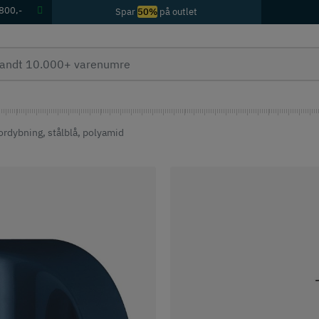
 800,-
Spar
50%
på outlet
rdybning, stålblå, polyamid