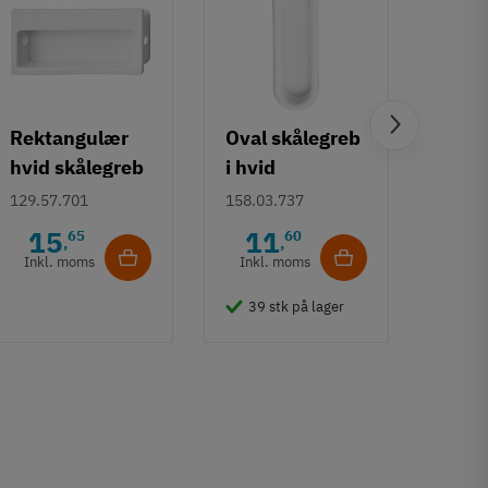
Rektangulær
Oval skålegreb
Class
hvid skålegreb
i hvid
rubi
i kunststof
kunststof
poly
129.57.701
158.03.737
114.2
15
11
6
65
60
,
,
Inkl. moms
Inkl. moms
Inkl
39 stk på lager
13 