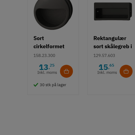
Sort
Rektangulær
cirkelformet
sort skålegreb i
skålegreb i
kunststof
158.23.300
129.57.603
kunststof Ø55
13
15
25
65
,
,
mm
Inkl. moms
Inkl. moms
30 stk på lager