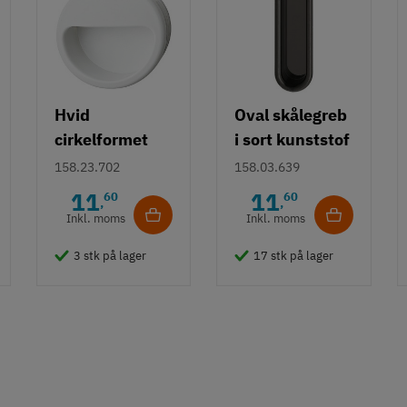
Hvid
Oval skålegreb
cirkelformet
i sort kunststof
skålegreb i
158.23.702
158.03.639
kunststof Ø55
11
11
60
60
,
,
mm
Inkl. moms
Inkl. moms
3 stk på lager
17 stk på lager