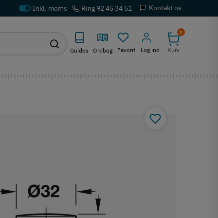
Kontakt os
Ring 92 45 34 51
0
Favorit
Log ind
Kurv
Guides
Ordbog