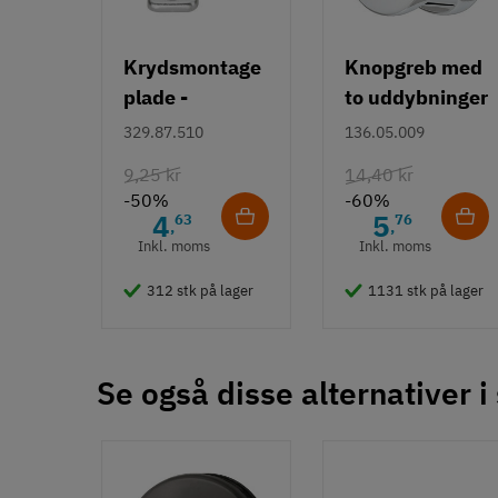
Type
Knopgreb
Krydsmontage
Knopgreb med
plade -
to uddybninger
Stil
Klassisk
Duomatic SL -
- rustfrit stål
329.87.510
136.05.009
Euroskruer
Tilstand
Ny
9,25 kr
14,40 kr
-50%
-60%
4
5
63
76
,
,
Inkl. moms
Inkl. moms
312 stk på lager
1131 stk på lager
Se også disse alternativer i