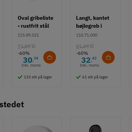
Oval gribeliste
Langt, kantet
- rustfrit stål
bøjlegreb i
rustfrit stål m/
115.89.021
110.71.000
hvid overflade
75,85 kr
81,05 kr
- 490 mm
-60%
-60%
30
32
34
42
,
,
Inkl. moms
Inkl. moms
133 stk på lager
61 stk på lager
 stedet