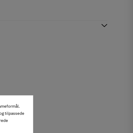
lameformål.
 og tilpassede
erede