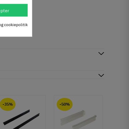
pter
og cookiepolitik
-35%
-50%
-50%