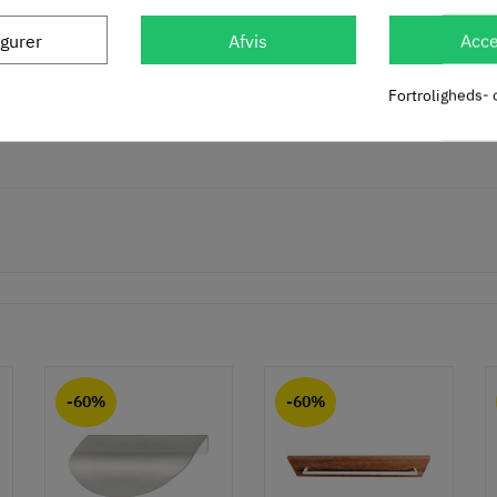
igurer
Afvis
Acce
Fortroligheds- 
-60%
-60%