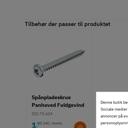
Tilbehør der passer til produktet
Spånpladeskrue
Denne butik be
Panhoved Fuldgevind
Sociale medier 
Ø3,5 - PZ2
015.71.624
annoncer på so
personoplysni
1
05
Inkl. moms
,