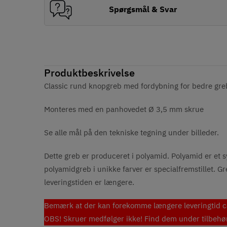
Spørgsmål & Svar
Produktbeskrivelse
Classic rund knopgreb med fordybning for bedre greb.
Monteres med en panhovedet Ø 3,5 mm skrue
Se alle mål på den tekniske tegning under billeder.
Dette greb er produceret i polyamid. Polyamid er et sy
polyamidgreb i unikke farver er specialfremstillet. Gre
leveringstiden er længere.
Bemærk at der kan forekomme længere leveringtid c
OBS! Skruer medfølger ikke! Find dem under tilbehø