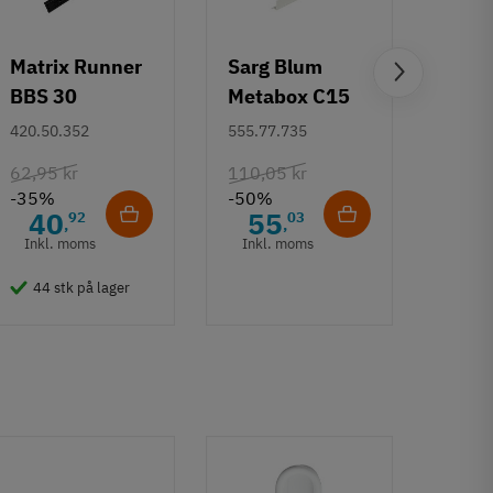
Matrix Runner
Sarg Blum
Greb 
BBS 30
Metabox C15
Rund
kugleudtræk -
320 M - højde
mm
420.50.352
555.77.735
108.6
sort - 500 mm
86 mm
62,95 kr
110,05 kr
132,6
-35%
-50%
-50%
40
55
6
92
03
,
,
Inkl. moms
Inkl. moms
Inkl
44 stk på lager
50 