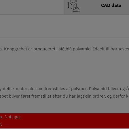
CAD data
 Knopgrebet er produceret i stålblå polyamid. Ideelt til børnevære
ntetisk materiale som fremstilles af polymer. Polyamid bliver også k
bet bliver først fremstillet efter du har lagt din ordrer, og derfor
a. 3-4 uge.
r.