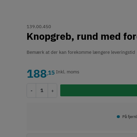
139.00.450
Knopgreb, rund med for
Bemærk at der kan forekomme længere leveringstid
188
15
Inkl. moms
,
-
+
•
På fjern