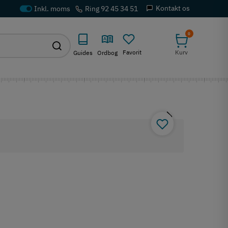
Kontakt os
Ring 92 45 34 51
0
Favorit
Kurv
Guides
Ordbog