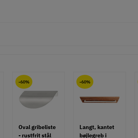
-60%
-60%
Oval gribeliste
Langt, kantet
- rustfrit stål
bøjlegreb i