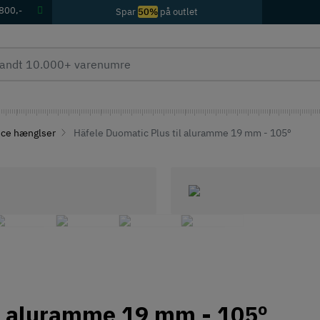
 800,-
Spar
50%
på outlet
ice hænglser
Häfele Duomatic Plus til aluramme 19 mm - 105º
il aluramme 19 mm - 105º