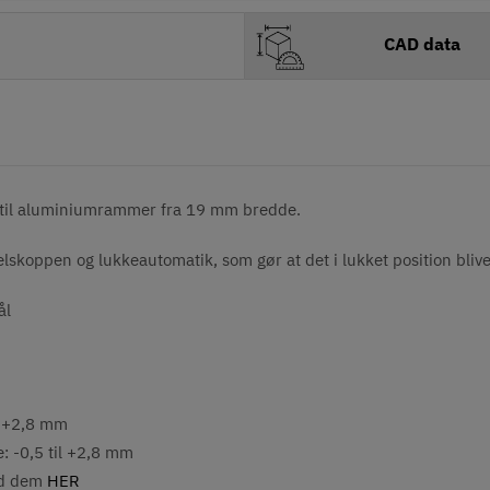
CAD data
 til aluminiumrammer fra 19 mm bredde.
selskoppen og
lukkeautomatik, som gør at det i lukket position bliv
ål
: +2,8 mm
 -0,5 til +2,8 mm
nd dem
HER