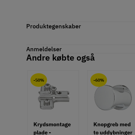
Produktegenskaber
Mærker
Haefele
Reference
329.48.521
Anmeldelser
Tilstand
Ny
Andre købte også
Anmeldelser (0)
chat
-50%
-60%
Krydsmontage
Knopgreb med
plade -
to uddybninger