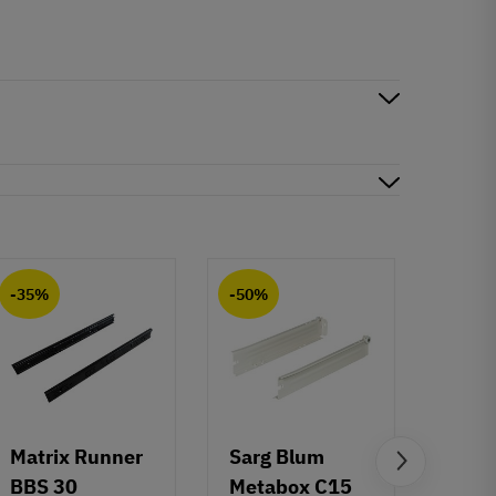
-35%
-50%
-50%
Matrix Runner
Sarg Blum
Greb 
BBS 30
Metabox C15
Rund