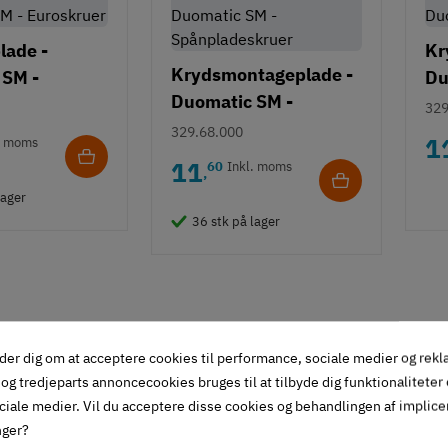
lade -
Kr
Krydsmontageplade -
 SM -
Du
Duomatic SM -
er
Eu
329
Spånpladeskruer
329.68.000
1
. moms
11
60
Inkl. moms
,
lager
36 stk på lager
der dig om at acceptere cookies til performance, sociale medier og rek
og tredjeparts annoncecookies bruges til at tilbyde dig funktionaliteter
ciale medier. Vil du acceptere disse cookies og behandlingen af implic
nger?