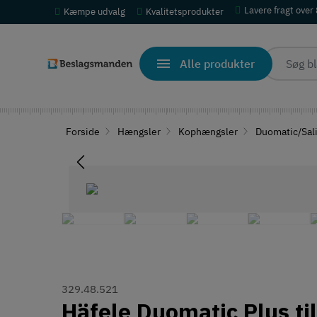
Lavere fragt over
Kæmpe udvalg
Kvalitetsprodukter
Alle produkter
Forside
Hængsler
Kophængsler
Duomatic/Sal
329.48.521
Häfele Duomatic Plus t