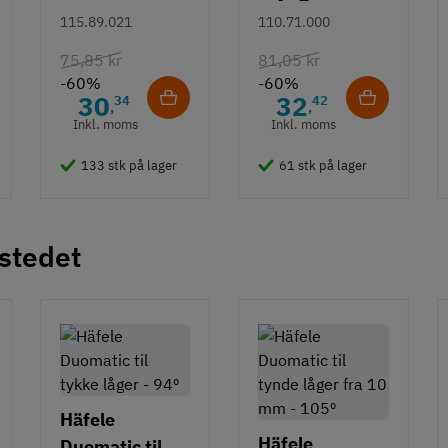
rustfrit stål m/
115.89.021
110.71.000
hvid overflade
75,85 kr
81,05 kr
- 490 mm
-60%
-60%
30
32
34
42
,
,
Inkl. moms
Inkl. moms
133 stk på lager
61 stk på lager
 stedet
Häfele
Häfele
Duomatic til