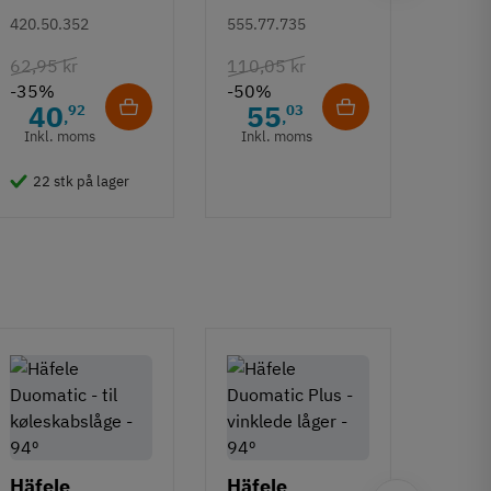
kugleudtræk -
320 M - højde
mm
420.50.352
555.77.735
108.6
sort - 500 mm
86 mm
62,95 kr
110,05 kr
132,6
-35%
-50%
-50%
40
55
6
92
03
,
,
Inkl. moms
Inkl. moms
Inkl
22 stk på lager
50 
Häfele
Häfele