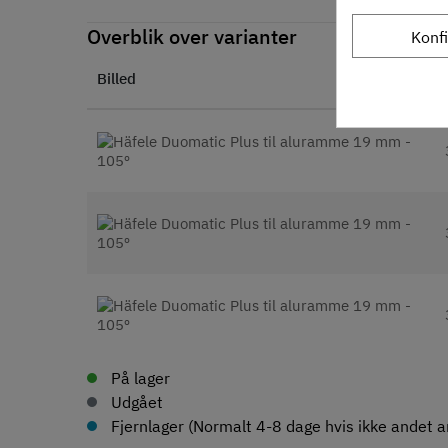
Overblik over varianter
Konf
Billed
På lager
Udgået
Fjernlager (Normalt 4-8 dage hvis ikke andet an