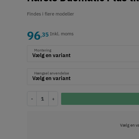
Findes i flere modeller
96
35
Inkl. moms
,
Montering
Hængsel anvendelse
-
+
Vælg en var