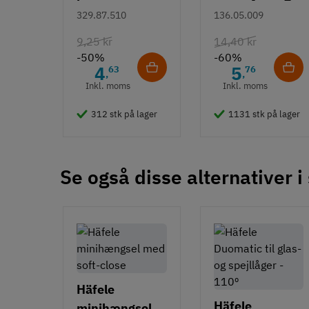
Duomatic SL -
- rustfrit stål
329.87.510
136.05.009
Euroskruer
9,25 kr
14,40 kr
-50%
-60%
4
5
63
76
,
,
Inkl. moms
Inkl. moms
312 stk på lager
1131 stk på lager
Se også disse alternativer i
Häfele
Häfele
minihængsel